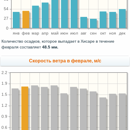
54
27
0
янв
фев
мар
апр
май
июн
июл
авг
сен
окт
ноя
дек
Количество осадков, которое выпадает в Хисаре в течение
февраля составляет
48.5 мм.
Скорость ветра в феврале, м/с
2.2
1.9
1.5
1.2
0.9
0.6