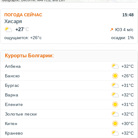
ПОГОДА СЕЙЧАС
15:48
Хисаря
+27
°C
ЮЗ 4 м/с
ощущается: +26°c
осадки: 1%
Курорты Болгарии:
Албена
+32°C
Банско
+26°C
Бургас
+31°C
Варна
+32°C
Елените
+31°C
Золотые пески
+32°C
Китен
+30°C
Кранево
+32°C