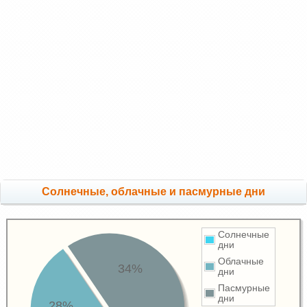
Cолнечные, облачные и пасмурные дни
Солнечные
дни
Облачные
34%
дни
Пасмурные
дни
28%