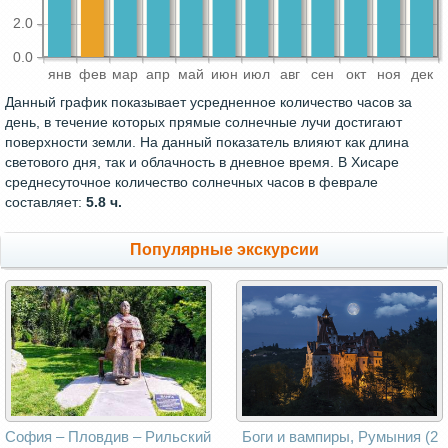
2.0
0.0
янв
фев
мар
апр
май
июн
июл
авг
сен
окт
ноя
дек
Данный график показывает усредненное количество часов за
день, в течение которых прямые солнечные лучи достигают
поверхности земли. На данный показатель влияют как длина
светового дня, так и облачность в дневное время. В Хисаре
среднесуточное количество солнечных часов в феврале
составляет:
5.8 ч.
Популярные экскурсии
София – Пловдив – Рильский
Боги и вампиры, Румыния (2