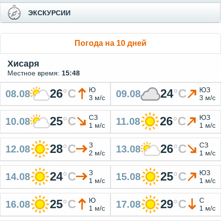
ЭКСКУРСИИ
Погода на 10 дней
Хисаря
Местное время:
15:48
Ю
ЮЗ
26
°
C
24
°
C
08.08
09.08
3 м/с
3 м/с
СЗ
ЮЗ
25
°
C
26
°
C
10.08
11.08
1 м/с
1 м/с
З
СЗ
28
°
C
26
°
C
12.08
13.08
2 м/с
1 м/с
З
ЮЗ
24
°
C
25
°
C
14.08
15.08
1 м/с
1 м/с
Ю
С
25
°
C
29
°
C
16.08
17.08
1 м/с
1 м/с