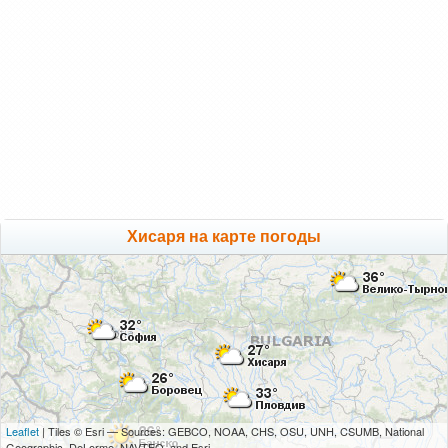
Хисаря на карте погоды
Leaflet
| Tiles © Esri — Sources: GEBCO, NOAA, CHS, OSU, UNH, CSUMB, National
Geographic, DeLorme, NAVTEQ, and Esri