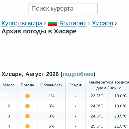
Курорты мира
Болгария
Хисаря
Архив погоды в Хисаре
Хисаря, Август 2026 (
подробнее
)
Температура воздух
Число
Погода
Облачность
Осадки
днем / ночью
1
1%
-
23.5°C
19.0°C
2
3%
-
24.0°C
19.0°C
3
3%
-
24.5°C
20.5°C
4
6%
-
25.5°C
21.5°C