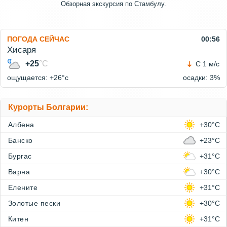
Обзoрная экскурсия по Стамбулу.
ПОГОДА СЕЙЧАС
00:56
Хисаря
+25
°C
С 1 м/с
ощущается: +26°c
осадки: 3%
Курорты Болгарии:
Албена
+30°C
Банско
+23°C
Бургас
+31°C
Варна
+30°C
Елените
+31°C
Золотые пески
+30°C
Китен
+31°C