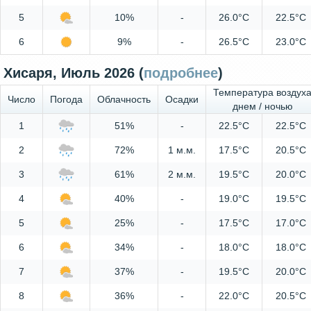
5
10%
-
26.0°C
22.5°C
6
9%
-
26.5°C
23.0°C
Хисаря, Июль 2026 (
подробнее
)
Температура воздух
Число
Погода
Облачность
Осадки
днем / ночью
1
51%
-
22.5°C
22.5°C
2
72%
1 м.м.
17.5°C
20.5°C
3
61%
2 м.м.
19.5°C
20.0°C
4
40%
-
19.0°C
19.5°C
5
25%
-
17.5°C
17.0°C
6
34%
-
18.0°C
18.0°C
7
37%
-
19.5°C
20.0°C
8
36%
-
22.0°C
20.5°C