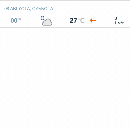
08 АВГУСТА, СУББОТА
В
27
°
C
00
00
1 м/с