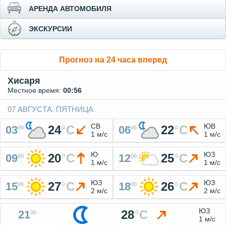
АРЕНДА АВТОМОБИЛЯ
ЭКСКУРСИИ
Прогноз на 24 часа вперед
Хисаря
Местное время:
00:56
07 АВГУСТА, ПЯТНИЦА
СВ
ЮВ
24
°
C
22
°
C
03
06
00
00
1 м/с
1 м/с
Ю
ЮЗ
20
°
C
25
°
C
09
12
00
00
1 м/с
1 м/с
ЮЗ
ЮЗ
27
°
C
26
°
C
15
18
00
00
2 м/с
2 м/с
ЮЗ
28
°
C
21
00
1 м/с