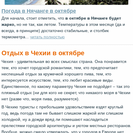
Погода в Нячанге в октябре
Для начала, стоит отметить, что
в октябре в Нячанге будет
жарко,
но не так, как летом. Температуры в этом месяце (да и
всегда, в принципе) достаточно стабильные, и столбик
термометра...
читать полностью
Отдых в Чехии в октябре
Чехия - удивительная во всех смыслах страна. Она понравится
тем, кто хочет городской романтики, тем, кто предпочитает
неспешный отдых за кружечкой хорошего пива, тем, кто
интересуется искусством, тем, кто любит красивые виды.
Единственное, по какому параметру Чехия не подойдет – так это
пляжный отдых (ни для кого не секрет, что никакого моря в Чехии
нет (разве что, моря пива, разумеется).
В Чехию туристы с пребольшим удовольствием ездят круглый
год, ведь погода там не бывает слишком жаркой или слишком
холодной, ну а дожди вряд ли помешают насладиться
прелестями городской архитектуры и уютом местных ресторанов.
Вообще, можно смело утверждать, что у городов в Европе нет