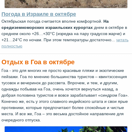
Погода в Израиле в октябре
Октябрьская погода считается вполне комфортной.
На
средиземноморских израильских курортах
днем в октябре в
среднем около +26…+30°C (изредка на пару градусов жарче) и
+21…24°C по ночам. При этом температуры достаточно...
читать
полностью
Отдых в Гоа в октябре
Гоа - это для многих не просто красивые пляжи и экзотические
пейзажи. Гоа по мнению большинства туристов – квинтэссенция
тусовок и вечеринок до рассвета. Впрочем, и тем, и другим,
однажды побывав на Гоа, очень хочется вернуться назад, а
добрая половина туристов и вовсе зарабатывает «синдром Гоа».
Конечно же, есть у этого славного индийского штата и свои ярые
противники, которые предпочитают более спокойные и чистые
места. И все же, Гоа – это весьма достойное направление для
очередного отпуска.