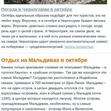
Погода в Черногории в октябре
Октябрь идеальным образом подойдёт для тех туристов, кто не
любит жару. Впрочем, и в октябре в Черногории бывает весьма
жарко. Впрочем, довольно сложно рассуждать о погоде, когда
речь идет о целой стране. А Черногория, на самом деле, не
такая уж и маленькая, и в ней есть разные климатические зоны:
на севере Черногории царит умеренно-континентальный климат,
на побережье — средиземноморский.
читать полностью
Отдых на Мальдивах в октябре
Какими только красивыми словами не описывают Мальдивы – и
«уголок баунти», и «райские острова». Так где же находятся эти
самые Мальдивы? Государство расположено в Индийском
океане, примерно в 700 километрах от Шри-Ланки. Мальдивы –
это не один остров, а целых двадцать атоллов (т.е. групп
коралловых островков, коих в общей сумме у Мальдив почти
1200), в центре которых находится лагуна). Многие острова,
принадлежащие Мальдивам, необитаемы, ну а самые
популярные и населенные - острова Мале и Вилингиле.