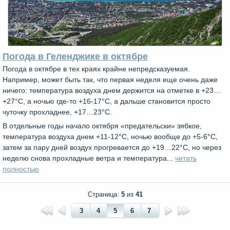
Погода в Геленджике в октябре
Погода в октябре в тех краях крайне непредсказуемая.
Например, может быть так, что первая неделя еще очень даже
ничего: температура воздуха днем держится на отметке в +23…
+27°С, а ночью где-то +16-17°С, а дальше становится просто
чуточку прохладнее, +17…23°С.
В отдельные годы начало октября «предательски» зябкое,
температура воздуха днем +11-12°С, ночью вообще до +5-6°С,
затем за пару дней воздух прогревается до +19…22°С, но через
неделю снова прохладные ветра и температура...
читать
полностью
Страница:
5
из
41
3
4
5
6
7