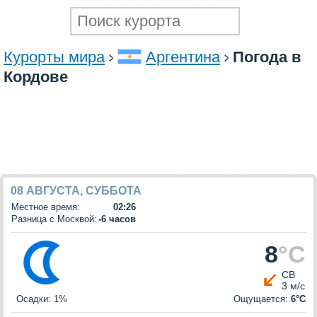
Курорты мира
Аргентина
Погода в
Кордове
08 АВГУСТА, СУББОТА
Местное время:
02:26
Разница с Москвой:
-6 часов
8
°C
СВ
3 м/с
Осадки: 1%
Ощущается:
6°C