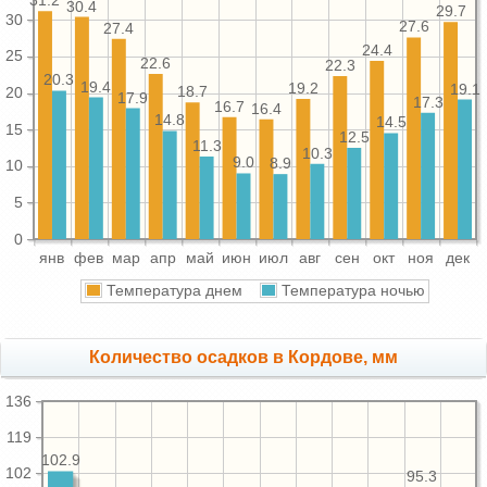
31.2
30.4
29.7
30
27.6
27.4
24.4
25
22.6
22.3
20.3
19.4
19.2
19.1
18.7
20
17.9
17.3
16.7
16.4
14.8
14.5
15
12.5
11.3
10.3
9.0
8.9
10
5
0
янв
фев
мар
апр
май
июн
июл
авг
сен
окт
ноя
дек
Температура днем
Температура ночью
Количество осадков в Кордове, мм
136
119
102.9
102
95.3