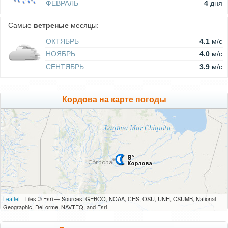
ФЕВРАЛЬ
4
дня
Самые
ветреные
месяцы:
ОКТЯБРЬ
4.1
м/c
НОЯБРЬ
4.0
м/c
СЕНТЯБРЬ
3.9
м/c
Кордова на карте погоды
Leaflet
| Tiles © Esri — Sources: GEBCO, NOAA, CHS, OSU, UNH, CSUMB, National
Geographic, DeLorme, NAVTEQ, and Esri