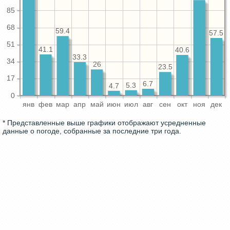
85
68
59.4
57.5
51
41.1
40.6
33.3
34
26
23.5
17
6.7
5.3
4.7
0
янв
фев
мар
апр
май
июн
июл
авг
сен
окт
ноя
дек
* Представленные выше графики отображают усредненные
данные о погоде, собранные за последние три года.