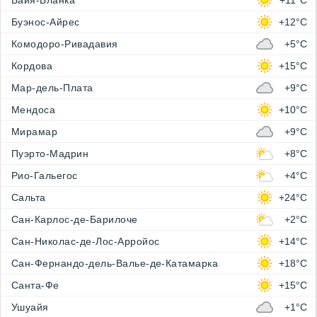
Байя-Бланка
+11°C
Буэнос-Айрес
+12°C
Комодоро-Ривадавия
+5°C
Кордова
+15°C
Мар-дель-Плата
+9°C
Мендоса
+10°C
Мирамар
+9°C
Пуэрто-Мадрин
+8°C
Рио-Гальегос
+4°C
Сальта
+24°C
Сан-Карлос-де-Барилоче
+2°C
Сан-Николас-де-Лос-Арройос
+14°C
Сан-Фернандо-дель-Валье-де-Катамарка
+18°C
Санта-Фе
+15°C
Ушуайя
+1°C