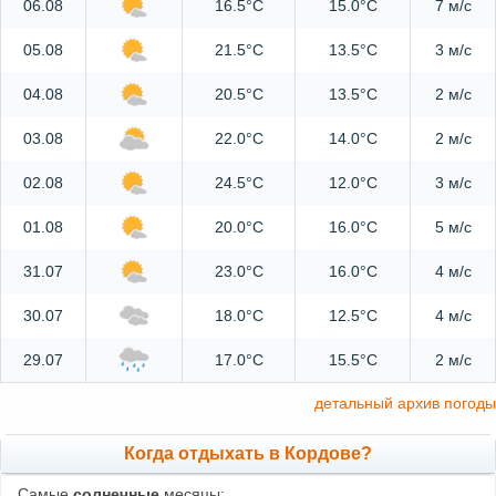
06.08
16.5°C
15.0°C
7 м/с
05.08
21.5°C
13.5°C
3 м/с
04.08
20.5°C
13.5°C
2 м/с
03.08
22.0°C
14.0°C
2 м/с
02.08
24.5°C
12.0°C
3 м/с
01.08
20.0°C
16.0°C
5 м/с
31.07
23.0°C
16.0°C
4 м/с
30.07
18.0°C
12.5°C
4 м/с
29.07
17.0°C
15.5°C
2 м/с
детальный архив погоды
Когда отдыхать в Кордове?
Самые
солнечные
месяцы: