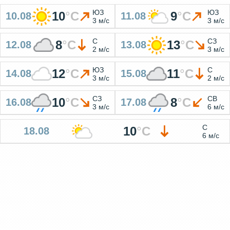
ЮЗ
ЮЗ
10
°
C
9
°
C
10.08
11.08
3 м/с
3 м/с
С
СЗ
8
°
C
13
°
C
12.08
13.08
2 м/с
3 м/с
ЮЗ
С
12
°
C
11
°
C
14.08
15.08
3 м/с
2 м/с
СЗ
СВ
10
°
C
8
°
C
16.08
17.08
3 м/с
6 м/с
С
10
°
C
18.08
6 м/с