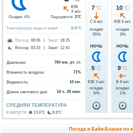
ЮВ
7
°C
10
°C
3 м/с
Осадки: 6%
Ощущается:
2°C
С 6 м/c
ЮВ 6 м/c
Температура воды в море:
9.6°C
осадки
осадки
35%
3%
Восход:
08:05
|
Закат:
18:25
НОЧЬ
НОЧЬ
Восход:
03:23
|
Закат:
12:41
Давление:
760 мм. рт. ст.
5
°C
9
°C
Влажность воздуха:
71%
Видимость:
10 км.
ЮВ 3 м/c
В 8 м/c
осадки
осадки
Длина светового дня:
10 ч. 20 мин.
6%
1%
СРЕДНЯЯ ТЕМПЕРАТУРА
в августе
13.6°C
8.8°C
Погода в Байя-Бланка по 