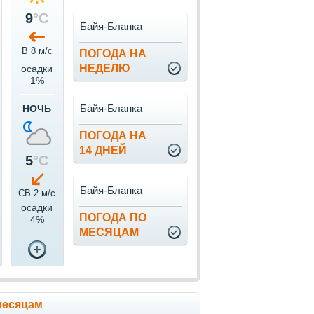
9
°C
Байя-Бланка
В 8 м/c
ПОГОДА НА
НЕДЕЛЮ
осадки
1%
Байя-Бланка
НОЧЬ
ПОГОДА НА
14 ДНЕЙ
5
°C
Байя-Бланка
СВ 2 м/c
осадки
ПОГОДА ПО
4%
МЕСЯЦАМ
месяцам