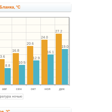
Бланка, °C
27.2
24.0
20.6
19.0
16.8
16.1
3.6
12.9
10.5
8.8
авг
сен
окт
ноя
дек
ратура ночью
е, °C