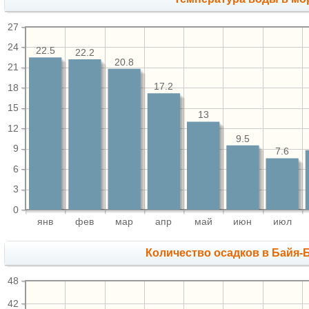
27
24
22.5
22.2
20.8
21
17.2
18
15
13
12
9.5
9
7.6
6
3
0
янв
фев
мар
апр
май
июн
июл
Количество осадков в Байя-
48
42