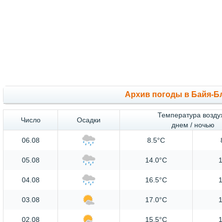
Архив погоды в Байя-Б
Температура возду
Число
Осадки
днем / ночью
06.08
8.5°C
05.08
14.0°C
04.08
16.5°C
1
03.08
17.0°C
1
02.08
15.5°C
1