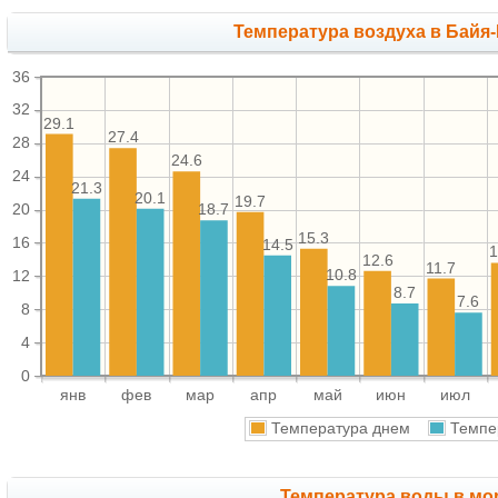
Температура воздуха в Байя-
36
32
29.1
27.4
28
24.6
24
21.3
20.1
19.7
20
18.7
15.3
16
14.5
1
12.6
11.7
10.8
12
8.7
7.6
8
4
0
янв
фев
мар
апр
май
июн
июл
Температура днем
Темпе
Температура воды в мор