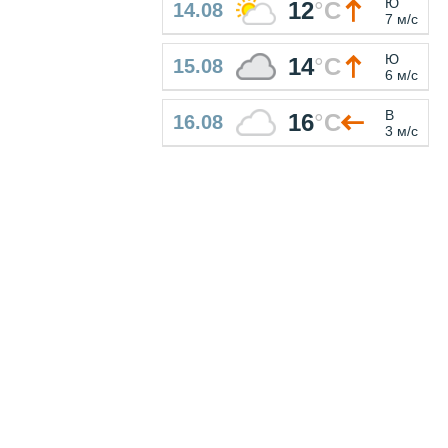
Ю
12
°
C
14.08
7 м/с
Ю
14
°
C
15.08
6 м/с
В
16
°
C
16.08
3 м/с