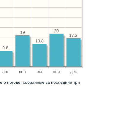
20
19
17.2
13.8
9.6
авг
сен
окт
ноя
дек
 о погоде, собранные за последние три