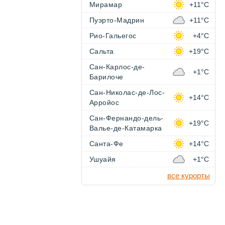
Мирамар
+11°C
Пуэрто-Мадрин
+11°C
Рио-Гальегос
+4°C
Сальта
+19°C
Сан-Карлос-де-
+1°C
Барилоче
Сан-Николас-де-Лос-
+14°C
Арройос
Сан-Фернандо-дель-
+19°C
Валье-де-Катамарка
Санта-Фе
+14°C
Ушуайя
+1°C
все курорты