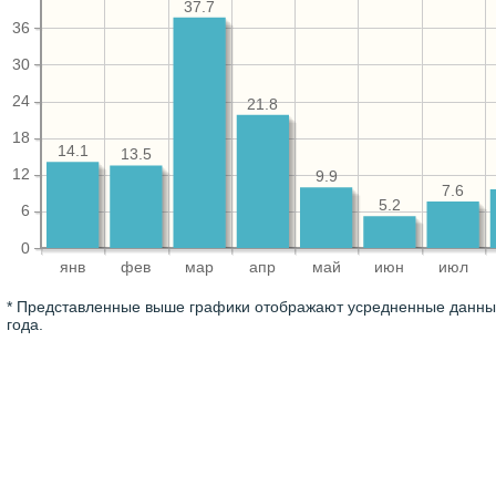
37.7
36
30
24
21.8
18
14.1
13.5
12
9.9
7.6
5.2
6
0
янв
фев
мар
апр
май
июн
июл
* Представленные выше графики отображают усредненные данные
года.