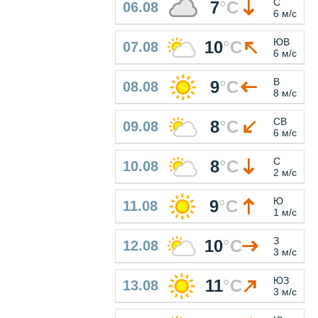
С
7
°
C
06.08
6 м/с
ЮВ
10
°
C
07.08
6 м/с
В
9
°
C
08.08
8 м/с
СВ
8
°
C
09.08
6 м/с
С
8
°
C
10.08
2 м/с
Ю
9
°
C
11.08
1 м/с
З
10
°
C
12.08
3 м/с
ЮЗ
11
°
C
13.08
3 м/с