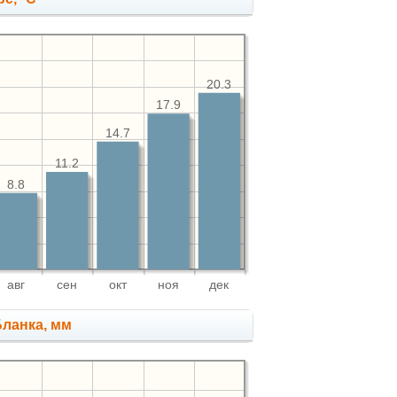
20.3
17.9
14.7
11.2
8.8
авг
сен
окт
ноя
дек
Бланка, мм