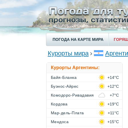
ПОГОДА НА КАРТЕ МИРА
ГОРЯЩ
Курорты мира
Аргент
Курорты Аргентины:
Байя-Бланка
+14°C
Буэнос-Айрес
+12°C
Комодоро-Ривадавия
+7°C
Кордова
+19°C
Мар-дель-Плата
+11°C
Мендоса
+15°C