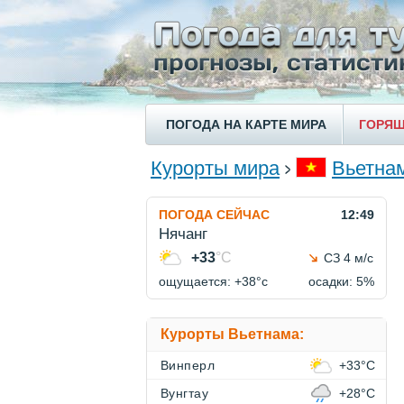
ПОГОДА НА КАРТЕ МИРА
ГОРЯЩ
Курорты мира
Вьетна
ПОГОДА СЕЙЧАС
12:49
Нячанг
+33
°C
СЗ 4 м/с
ощущается: +38°c
осадки: 5%
Курорты Вьетнама:
Винперл
+33°C
Вунгтау
+28°C