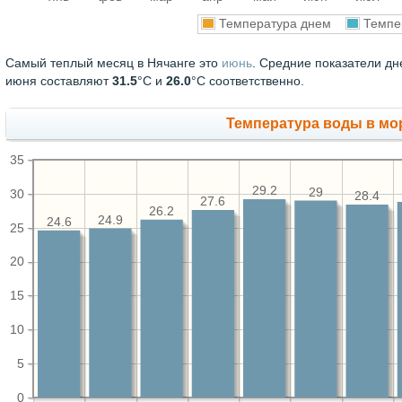
Температура днем
Темпе
Самый теплый месяц в Нячанге это
июнь
. Средние показатели дн
июня составляют
31.5
°С и
26.0
°С соответственно.
Температура воды в мор
35
29.2
29
30
28.4
27.6
26.2
24.9
24.6
25
20
15
10
5
0