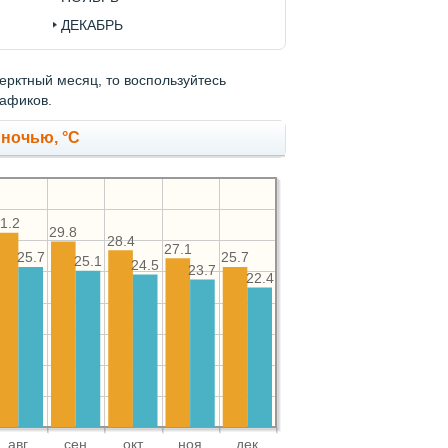
ДЕКАБРЬ
нерктный месяц, то воспользуйтесь
рафиков.
 ночью, °C
1.2
29.8
28.4
27.1
25.7
25.7
25.1
24.5
23.7
22.4
авг
сен
окт
ноя
дек