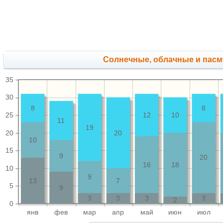
Cолнечные, облачные и пас
35
30
8
8
25
12
10
11
19
20
20
10
15
9
20
16
18
10
9
13
7
5
9
3
3
3
3
2
0
янв
фев
мар
апр
май
июн
июл