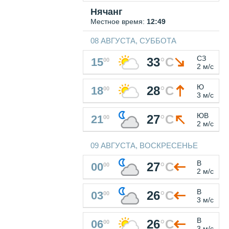
Нячанг
Местное время:
12:49
08 АВГУСТА, СУББОТА
СЗ
33
°
C
15
00
2 м/с
Ю
28
°
C
18
00
3 м/с
ЮВ
27
°
C
21
00
2 м/с
09 АВГУСТА, ВОСКРЕСЕНЬЕ
В
27
°
C
00
00
2 м/с
В
26
°
C
03
00
3 м/с
В
26
°
C
06
00
3 м/с