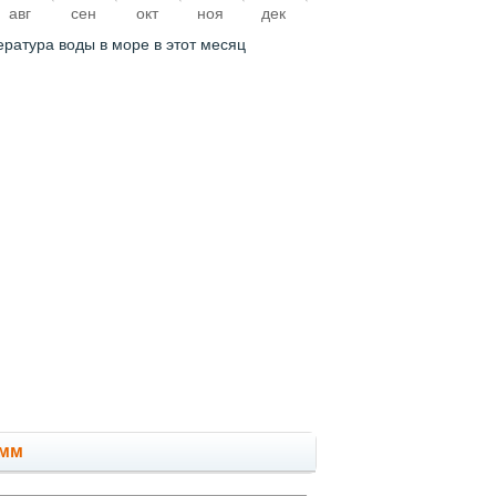
авг
сен
окт
ноя
дек
ература воды в море в этот месяц
 мм