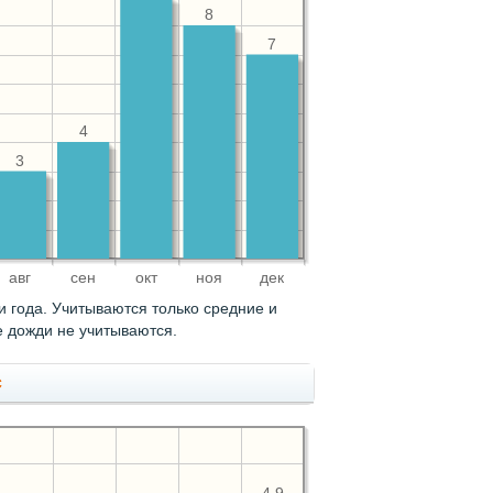
8
7
4
3
авг
сен
окт
ноя
дек
 года. Учитываются только средние и
 дожди не учитываются.
с