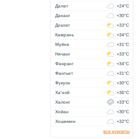
Далат
+24°C
Дананг
+30°C
Доклет
+33°C
Камрань
+34°C
Муйне
+31°C
Нячанг
+33°C
Фанранг
+34°C
Фантьет
+31°C
Фукуок
+30°C
Ха'ной
+36°C
Халонг
+33°C
Хойан
+30°C
Хошимин
+32°C
все курорты