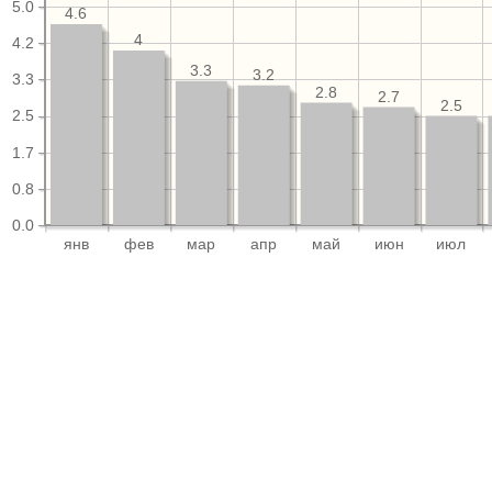
5.0
4.6
4
4.2
3.3
3.2
3.3
2.8
2.7
2.5
2.5
1.7
0.8
0.0
янв
фев
мар
апр
май
июн
июл