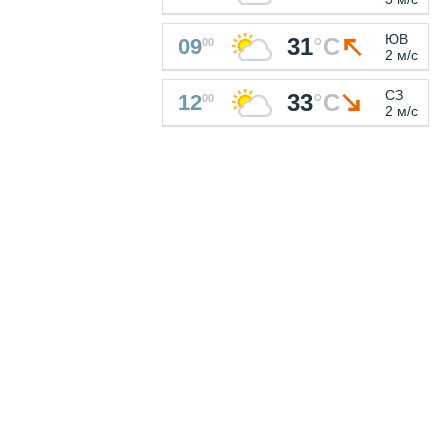
ЮВ
31
°
C
09
00
2 м/с
СЗ
33
°
C
12
00
2 м/с