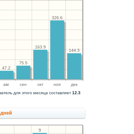
326.6
163.9
144.3
75.5
47.2
авг
сен
окт
ноя
дек
затель для этого месяца составляет
12.3
 дней
9