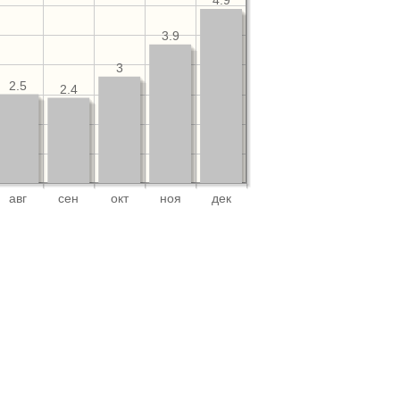
4.9
3.9
3
2.5
2.4
авг
сен
окт
ноя
дек