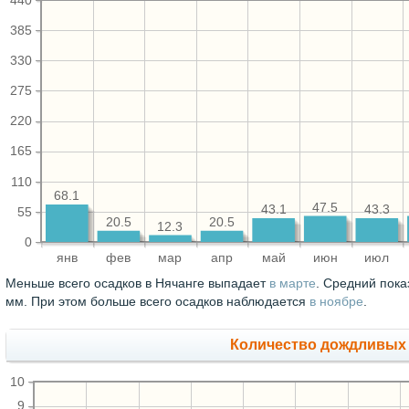
440
385
330
275
220
165
110
68.1
47.5
43.3
43.1
55
20.5
20.5
12.3
0
янв
фев
мар
апр
май
июн
июл
Меньше всего осадков в Нячанге выпадает
в марте
. Средний пока
мм. При этом больше всего осадков наблюдается
в ноябре
.
Количество дождливых
10
9