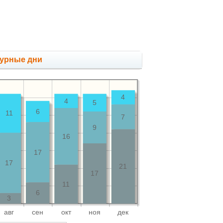
мурные дни
4
4
5
6
11
7
9
16
17
17
21
17
11
6
3
авг
сен
окт
ноя
дек