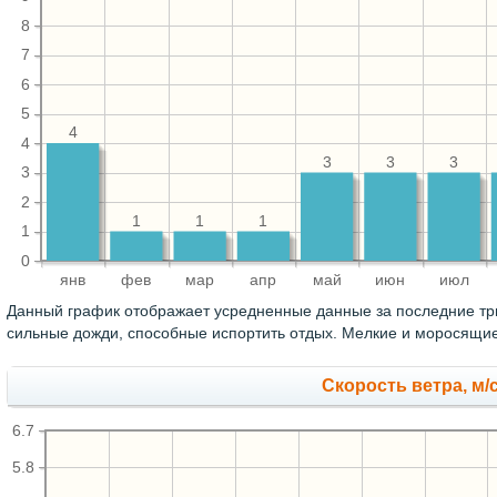
8
7
6
5
4
4
3
3
3
3
2
1
1
1
1
0
янв
фев
мар
апр
май
июн
июл
Данный график отображает усредненные данные за последние три
сильные дожди, способные испортить отдых. Мелкие и моросящие
Скорость ветра, м/
6.7
5.8