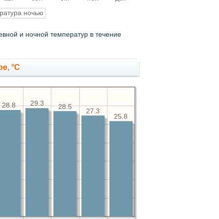
ратура ночью
евной и ночной температур в течение
е, °C
29.3
28.8
28.5
27.3
25.8