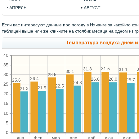
АПРЕЛЬ
АВГУСТ
Если вас интересуют данные про погоду в Нячанге за какой-то ко
таблицей выше или же кликните на столбик месяца на одном из г
Температура воздуха днем и
40
35
31.5
31.3
3
31.1
30.1
28.5
30
26.4
26.0
26.0
25.7
25.6
24.3
25
22.5
21.5
21.3
20
15
10
5
0
янв
фев
мар
апр
май
июн
июл