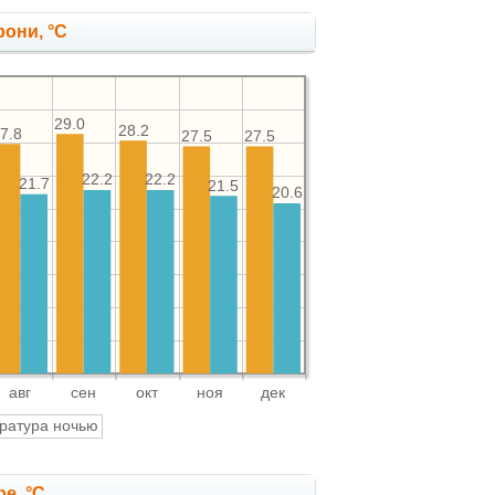
рони, °C
29.0
28.2
7.8
27.5
27.5
22.2
22.2
21.7
21.5
20.6
авг
сен
окт
ноя
дек
ратура ночью
е, °C