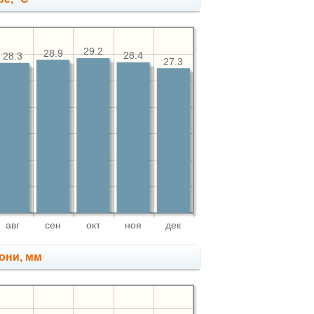
29.2
28.9
28.4
28.3
27.3
авг
сен
окт
ноя
дек
они, мм