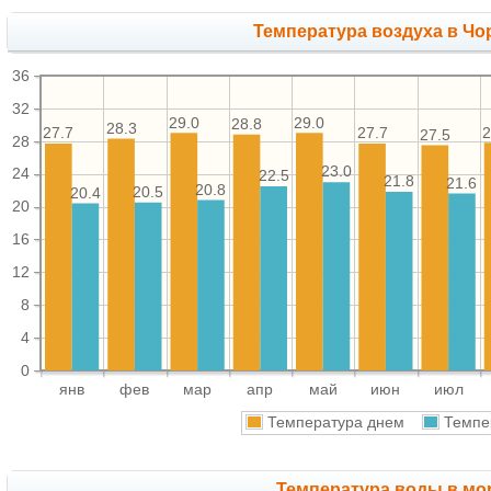
Температура воздуха в Чо
36
32
29.0
29.0
28.8
28.3
2
27.7
27.7
27.5
28
23.0
24
22.5
21.8
21.6
20.8
20.5
20.4
20
16
12
8
4
0
янв
фев
мар
апр
май
июн
июл
Температура днем
Темпе
Температура воды в мор