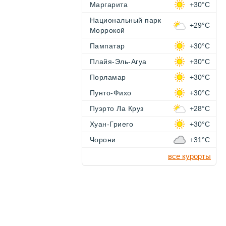
Маргарита
+30°C
Национальный парк
+29°C
Моррокой
Пампатар
+30°C
Плайя-Эль-Агуа
+30°C
Порламар
+30°C
Пунто-Фихо
+30°C
Пуэрто Ла Круз
+28°C
Хуан-Гриего
+30°C
Чорони
+31°C
все курорты