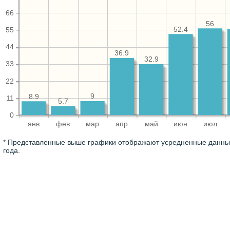
66
56
52.4
55
44
36.9
32.9
33
22
9
8.9
11
5.7
0
янв
фев
мар
апр
май
июн
июл
* Представленные выше графики отображают усредненные данные
года.