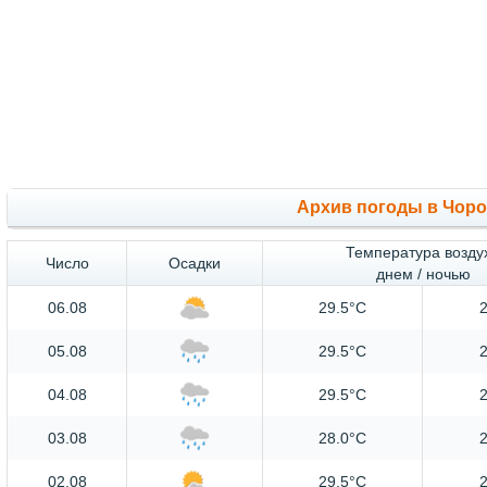
Архив погоды в Чор
Температура возду
Число
Осадки
днем / ночью
06.08
29.5°C
2
05.08
29.5°C
2
04.08
29.5°C
2
03.08
28.0°C
2
02.08
29.5°C
2