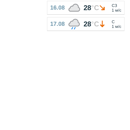
СЗ
28
°
C
16.08
1 м/с
С
28
°
C
17.08
1 м/с