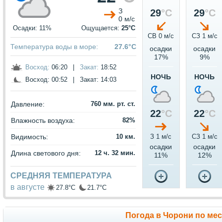
З
29
°C
29
°C
0 м/с
Осадки: 11%
Ощущается:
25°C
СВ 0 м/c
СЗ 1 м/c
Температура воды в море:
27.6°C
осадки
осадки
17%
9%
Восход:
06:20
|
Закат:
18:52
НОЧЬ
НОЧЬ
Восход:
00:52
|
Закат:
14:03
Давление:
760 мм. рт. ст.
22
°C
22
°C
Влажность воздуха:
82%
Видимость:
10 км.
З 1 м/c
СЗ 1 м/c
осадки
осадки
Длина светового дня:
12 ч. 32 мин.
11%
12%
СРЕДНЯЯ ТЕМПЕРАТУРА
в августе
27.8°C
21.7°C
Погода в Чорони по ме