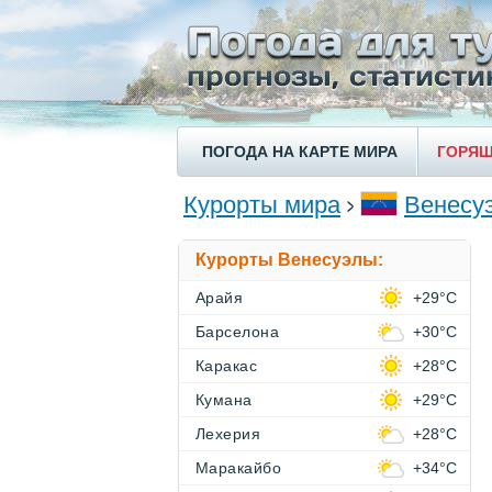
ПОГОДА НА КАРТЕ МИРА
ГОРЯЩ
Курорты мира
Венесу
Курорты Венесуэлы:
Арайя
+29°C
Барселона
+30°C
Каракас
+28°C
Кумана
+29°C
Лехерия
+28°C
Маракайбо
+34°C