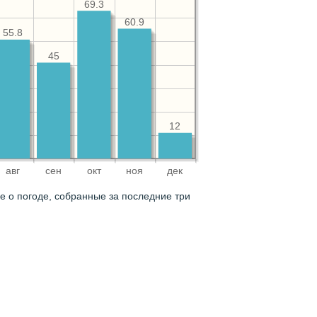
69.3
60.9
55.8
45
12
авг
сен
окт
ноя
дек
 о погоде, собранные за последние три