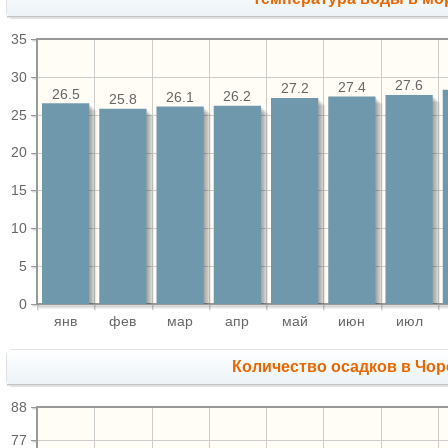
35
30
27.6
27.4
27.2
26.5
26.2
26.1
25.8
25
20
15
10
5
0
янв
фев
мар
апр
май
июн
июл
Количество осадков в Чор
88
77