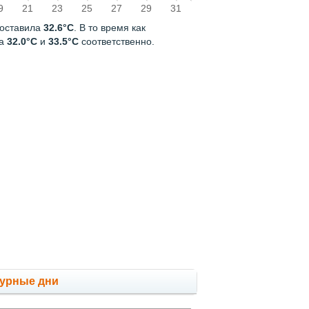
9
21
23
25
27
29
31
составила
32.6°C
. В то время как
ла
32.0°C
и
33.5°C
соответственно.
мурные дни