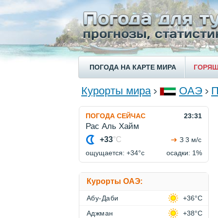
ПОГОДА НА КАРТЕ МИРА
ГОРЯЩ
Курорты мира
ОАЭ
П
ПОГОДА СЕЙЧАС
23:31
Рас Аль Хайм
+33
°C
З 3 м/с
ощущается: +34°c
осадки: 1%
Курорты ОАЭ:
Абу-Даби
+36°C
Аджман
+38°C