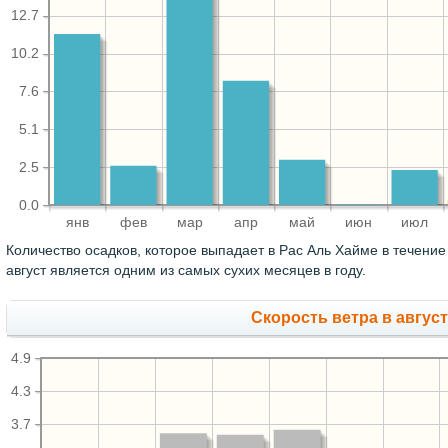
12.7
10.2
7.6
5.1
2.5
0.0
янв
фев
мар
апр
май
июн
июл
Количество осадков, которое выпадает в Рас Аль Хайме в течение
август является одним из самых сухих месяцев в году.
Скорость ветра в август
4.9
4.3
3.7