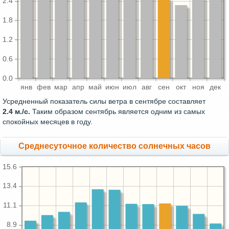
2.4
1.8
1.2
0.6
0.0
янв
фев
мар
апр
май
июн
июл
авг
сен
окт
ноя
дек
Усредненный показатель силы ветра в сентябре составляет
2.4 м./с.
Таким образом сентябрь является одним из самых
спокойных месяцев в году.
Среднесуточное количество солнечных часов
15.6
13.4
11.1
8.9