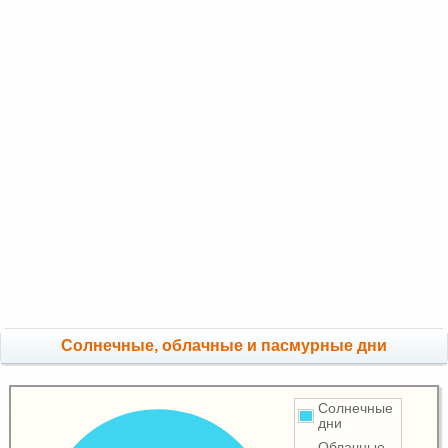
Cолнечные, облачные и пасмурные дни
Солнечные
дни
Облачные