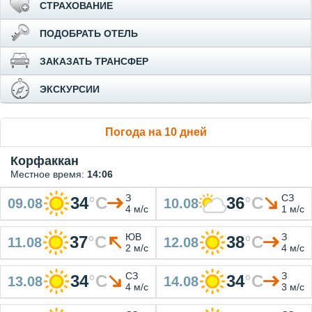
СТРАХОВАНИЕ
ПОДОБРАТЬ ОТЕЛЬ
ЗАКАЗАТЬ ТРАНСФЕР
ЭКСКУРСИИ
Погода на 10 дней
Корфаккан
Местное время:
14:06
З
СЗ
34
°
C
36
°
C
09.08
10.08
4 м/с
1 м/с
ЮВ
З
37
°
C
38
°
C
11.08
12.08
2 м/с
4 м/с
СЗ
З
34
°
C
34
°
C
13.08
14.08
4 м/с
3 м/с