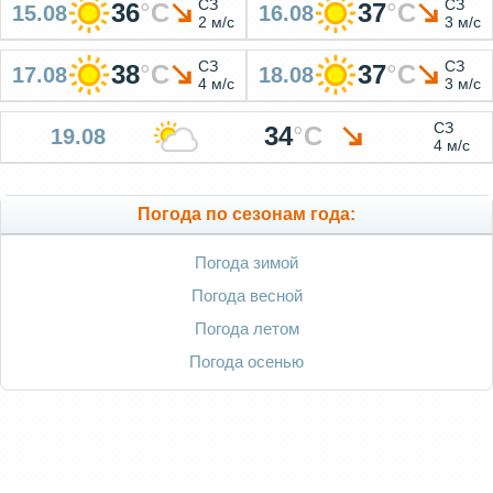
СЗ
СЗ
36
°
C
37
°
C
15.08
16.08
2 м/с
3 м/с
СЗ
СЗ
38
°
C
37
°
C
17.08
18.08
4 м/с
3 м/с
СЗ
34
°
C
19.08
4 м/с
Погода по сезонам года:
Погода зимой
Погода весной
Погода летом
Погода осенью