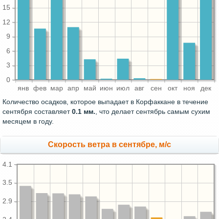
15
12
9
6
3
0
янв
фев
мар
апр
май
июн
июл
авг
сен
окт
ноя
дек
Количество осадков, которое выпадает в Корфаккане в течение
сентября составляет
0.1 мм.
, что делает сентябрь самым сухим
месяцем в году.
Скорость ветра в сентябре, м/с
4.1
3.5
2.9