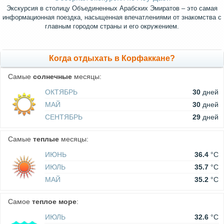
Экскурсия в столицу Объединенных Арабских Эмиратов – это самая
информационная поездка, насыщенная впечатлениями от знакомства с
главным городом страны и его окружением.
Когда отдыхать в Корфаккане?
Самые
солнечные
месяцы:
ОКТЯБРЬ
30
дней
МАЙ
30
дней
СЕНТЯБРЬ
29
дней
Самые
теплые
месяцы:
ИЮНЬ
36.4
°C
ИЮЛЬ
35.7
°C
МАЙ
35.2
°C
Самое
теплое море
:
ИЮЛЬ
32.6
°C