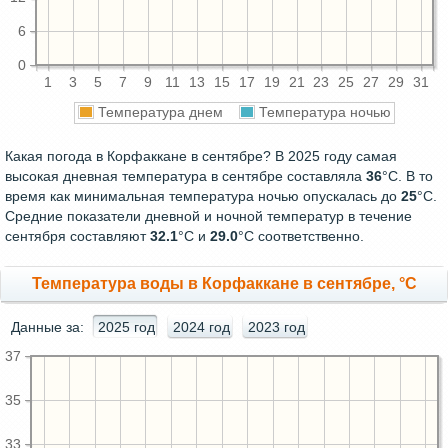
6
0
1
3
5
7
9
11
13
15
17
19
21
23
25
27
29
31
Температура днем
Температура ночью
Какая погода в Корфаккане в сентябре? В 2025 году самая
высокая дневная температура в сентябре составляла
36
°С. В то
время как минимальная температура ночью опускалась до
25
°C.
Средние показатели дневной и ночной температур в течение
сентября составляют
32.1
°С и
29.0
°С соответственно.
Температура воды в Корфаккане в сентябре, °C
Данные за:
2025 год
2024 год
2023 год
37
35
33