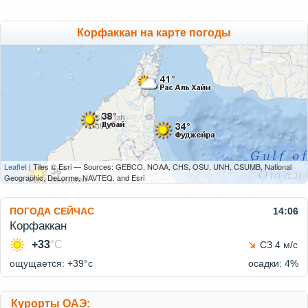
Корфаккан на карте погоды
Leaflet
| Tiles © Esri — Sources: GEBCO, NOAA, CHS, OSU, UNH, CSUMB, National
Geographic, DeLorme, NAVTEQ, and Esri
ПОГОДА СЕЙЧАС
14:06
Корфаккан
+33
°C
СЗ 4 м/с
ощущается: +39°c
осадки: 4%
Курорты ОАЭ: