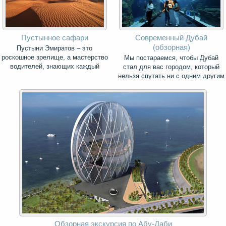
Пустынное сафари
Современный Дубай
(обзорная)
Пустыни Эмиратов – это
роскошное зрелище, а мастерство
Мы постараемся, чтобы Дубай
водителей, знающих каждый
стал для вас городом, который
сантиметр маршрута, заставит
нельзя спутать ни с одним другим
ваше сердце не раз подпрыгнуть и
городом мира.
стремительно упасть к пяткам.
Обзорная экскурсия по Абу-Даби