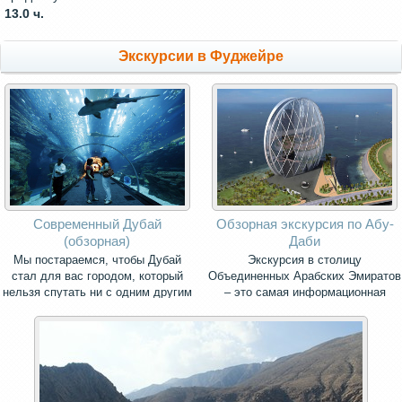
13.0 ч.
Экскурсии в Фуджейре
Современный Дубай
Обзорная экскурсия по Абу-
(обзорная)
Даби
Мы постараемся, чтобы Дубай
Экскурсия в столицу
стал для вас городом, который
Объединенных Арабских Эмиратов
нельзя спутать ни с одним другим
– это самая информационная
городом мира.
поездка, насыщенная
впечатлениями от знакомства с
главным городом страны и его
окружением.