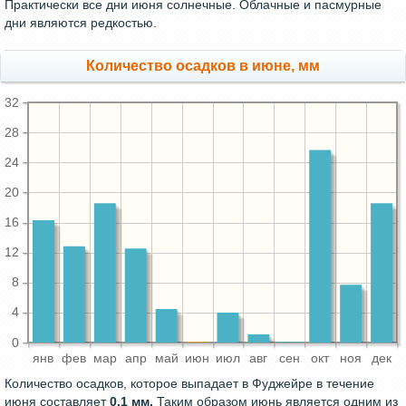
Практически все дни июня солнечные. Облачные и пасмурные
дни являются редкостью.
Количество осадков в июне, мм
32
28
24
20
16
12
8
4
0
янв
фев
мар
апр
май
июн
июл
авг
сен
окт
ноя
дек
Количество осадков, которое выпадает в Фуджейре в течение
июня составляет
0.1 мм.
Таким образом июнь является одним из