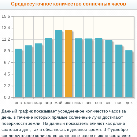
Среднесуточное количество солнечных часов
15.6
13.4
11.2
8.9
6.7
4.5
2.2
0.0
янв
фев
мар
апр
май
июн
июл
авг
сен
окт
ноя
дек
Данный график показывает усредненное количество часов за
день, в течение которых прямые солнечные лучи достигают
поверхности земли. На данный показатель влияют как длина
светового дня, так и облачность в дневное время. В Фуджейре
среднесуточное количество солнечных часов в июне составляет: