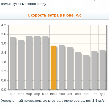
самых сухих месяцев в году.
Скорость ветра в июне, м/с
4.2
3.6
3.0
2.4
1.8
1.2
0.6
0.0
янв
фев
мар
апр
май
июн
июл
авг
сен
окт
ноя
дек
Усредненный показатель силы ветра в июне составляет
2.9 м./с.