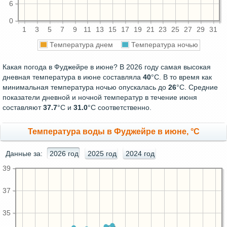
6
0
1
3
5
7
9
11
13
15
17
19
21
23
25
27
29
31
Температура днем
Температура ночью
Какая погода в Фуджейре в июне? В 2026 году самая высокая
дневная температура в июне составляла
40
°С. В то время как
минимальная температура ночью опускалась до
26
°C. Средние
показатели дневной и ночной температур в течение июня
составляют
37.7
°С и
31.0
°С соответственно.
Температура воды в Фуджейре в июне, °C
Данные за:
2026 год
2025 год
2024 год
39
37
35