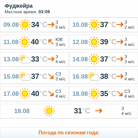
Фуджейра
Местное время:
03:09
З
З
34
°
C
37
°
C
09.08
10.08
5 м/с
2 м/с
ЮВ
З
40
°
C
39
°
C
11.08
12.08
3 м/с
4 м/с
З
З
33
°
C
37
°
C
13.08
14.08
4 м/с
3 м/с
СЗ
З
37
°
C
38
°
C
15.08
16.08
3 м/с
4 м/с
СЗ
СЗ
40
°
C
35
°
C
17.08
18.08
4 м/с
4 м/с
З
31
°
C
19.08
4 м/с
Погода по сезонам года: