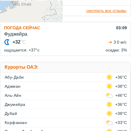
добавить отзыв о погоде
смотреть все отзывы
ПОГОДА СЕЙЧАС
03:09
Фуджейра
+32
°C
З 0 м/с
ощущается: +37°c
осадки: 3%
Курорты ОАЭ:
Абу-Даби
+36°C
Аджман
+38°C
Аль-Айн
+46°C
Джумейра
+36°C
Leaflet
| Tiles © Esri — Sources: GEBCO, NOAA, CHS, OSU, UNH,
Дубай
+38°C
CSUMB, National Geographic, DeLorme, NAVTEQ, and Esri
Корфаккан
+33°C