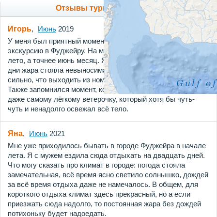
Отзывы туристов о погоде
Игорь
,
Июнь
2019
У меня был приятный момент в жизни когда мы летали на
экскурсию в Фуджейру. На момент полёта на улице было
лето, а точнее июнь месяц. Я как сейчас помню, что в те
дни жара стояла невыносимая. Солнце светило и грело так
сильно, что выходить из номера иногда даже не хотелось.
Также запомнился момент, когда мы радовались каждому,
даже самому лёгкому ветерочку, который хотя бы чуть-
чуть и ненадолго освежал всё тело.
Яна
,
Июнь
2021
Мне уже приходилось бывать в городе Фуджейра в начале
лета. Я с мужем ездила сюда отдыхать на двадцать дней.
Что могу сказать про климат в городе: погода стояла
замечательная, всё время ясно светило солнышко, дождей
за всё время отдыха даже не намечалось. В общем, для
короткого отдыха климат здесь прекрасный, но а если
приезжать сюда надолго, то постоянная жара без дождей
потихоньку будет надоедать.