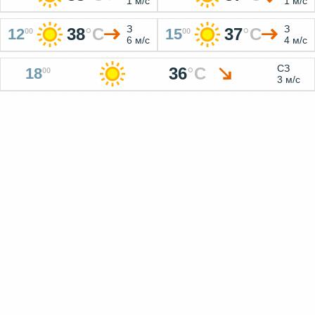
1 м/с
1 м/с
З
З
38
°
C
37
°
C
12
15
00
00
6 м/с
4 м/с
СЗ
36
°
C
18
00
3 м/с