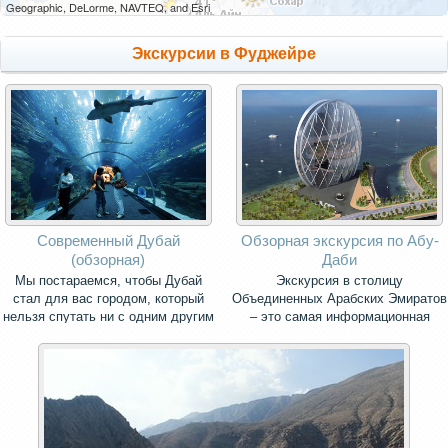
Geographic, DeLorme, NAVTEQ, and Esri
Экскурсии в Фуджейре
Современный Дубай
Обзорная экскурсия по Абу-
(обзорная)
Даби
Мы постараемся, чтобы Дубай
Экскурсия в столицу
стал для вас городом, который
Объединенных Арабских Эмиратов
нельзя спутать ни с одним другим
– это самая информационная
городом мира.
поездка, насыщенная
впечатлениями от знакомства с
главным городом страны и его
окружением.