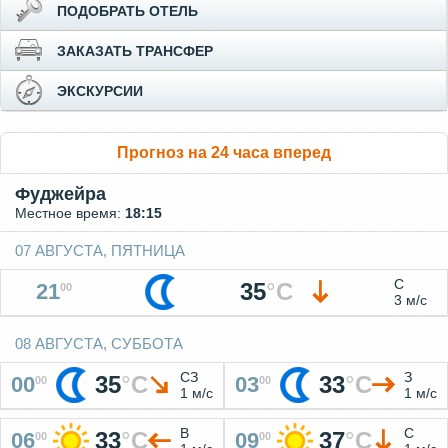
ПОДОБРАТЬ ОТЕЛЬ
ЗАКАЗАТЬ ТРАНСФЕР
ЭКСКУРСИИ
Прогноз на 24 часа вперед
Фуджейра
Местное время:
18:15
07 АВГУСТА, ПЯТНИЦА
С
35
°
C
21
00
3 м/с
08 АВГУСТА, СУББОТА
СЗ
З
35
°
C
33
°
C
00
03
00
00
1 м/с
1 м/с
В
С
33
°
C
37
°
C
06
09
00
00