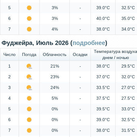
5
3%
-
39.0°C
32.5°C
6
3%
-
40.0°C
35.0°C
7
4%
-
38.0°C
34.0°C
Фуджейра, Июль 2026 (
подробнее
)
Температура воздух
Число
Погода
Облачность
Осадки
днем / ночью
1
21%
-
38.0°C
29.5°C
2
23%
-
37.0°C
32.0°C
3
24%
-
33.5°C
27.0°C
4
5%
-
37.5°C
27.5°C
5
0%
-
39.5°C
33.0°C
6
0%
-
39.0°C
32.5°C
7
0%
-
38.0°C
31.5°C