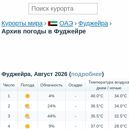
Курорты мира
ОАЭ
Фуджейра
Архив погоды в Фуджейре
Фуджейра, Август 2026 (
подробнее
)
Температура воздух
Число
Погода
Облачность
Осадки
днем / ночью
1
4%
-
40.0°C
34.0°C
2
24%
-
36.5°C
34.0°C
3
44%
-
35.5°C
32.5°C
4
9%
-
37.0°C
28.0°C