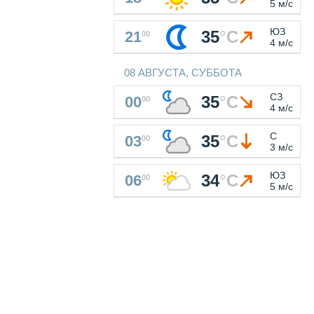
5 м/с
ЮЗ
35
°
C
21
00
4 м/с
08 АВГУСТА, СУББОТА
СЗ
35
°
C
00
00
4 м/с
С
35
°
C
03
00
3 м/с
ЮЗ
34
°
C
06
00
5 м/с