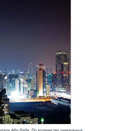
очтите Абу-Даби. По количеству уникальных