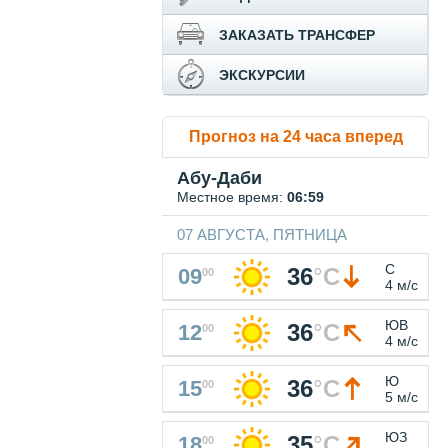
ЗАКАЗАТЬ ТРАНСФЕР
ЭКСКУРСИИ
Прогноз на 24 часа вперед
Абу-Даби
Местное время:
06:59
07 АВГУСТА, ПЯТНИЦА
С
36
°
C
09
00
4 м/с
ЮВ
36
°
C
12
00
4 м/с
Ю
36
°
C
15
00
5 м/с
ЮЗ
35
°
C
18
00