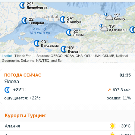
Leaflet
| Tiles © Esri — Sources: GEBCO, NOAA, CHS, OSU, UNH, CSUMB, National
Geographic, DeLorme, NAVTEQ, and Esri
ПОГОДА СЕЙЧАС
01:35
Ялова
+22
°C
ЮЗ 3 м/с
ощущается: +22°c
осадки: 11%
Курорты Турции:
Алания
+30°C