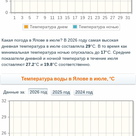
5
0
1
3
5
7
9
11
13
15
17
19
21
23
25
27
29
31
Температура днем
Температура ночью
Какая погода в Ялове в июле? В 2026 году самая высокая
дневная температура в июле составляла
29
°С. В то время как
минимальная температура ночью опускалась до
17
°C. Средние
показатели дневной и ночной температур в течение июля
составляют
27.2
°С и
19.8
°С соответственно.
Температура воды в Ялове в июле, °C
Данные за:
2026 год
2025 год
2024 год
32
29
26