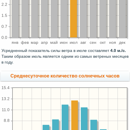
2.2
1.5
0.7
0.0
янв
фев
мар
апр
май
июн
июл
авг
сен
окт
ноя
дек
Усредненный показатель силы ветра в июле составляет
4.0 м./с.
Таким образом июль является одним из самых ветреных месяцев
в году.
Среднесуточное количество солнечных часов
15.4
13.2
11.0
8.8