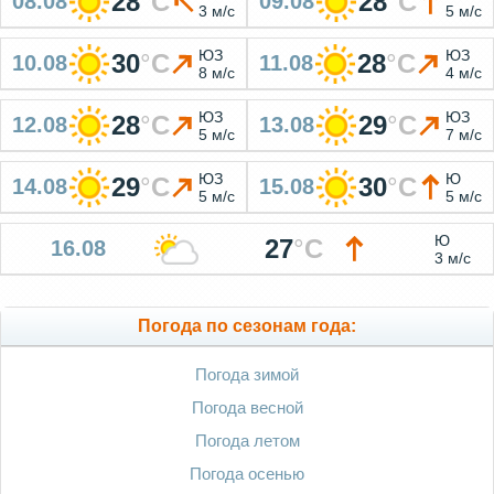
28
°
C
28
°
C
08.08
09.08
3 м/с
5 м/с
ЮЗ
ЮЗ
30
°
C
28
°
C
10.08
11.08
8 м/с
4 м/с
ЮЗ
ЮЗ
28
°
C
29
°
C
12.08
13.08
5 м/с
7 м/с
ЮЗ
Ю
29
°
C
30
°
C
14.08
15.08
5 м/с
5 м/с
Ю
27
°
C
16.08
3 м/с
Погода по сезонам года:
Погода зимой
Погода весной
Погода летом
Погода осенью