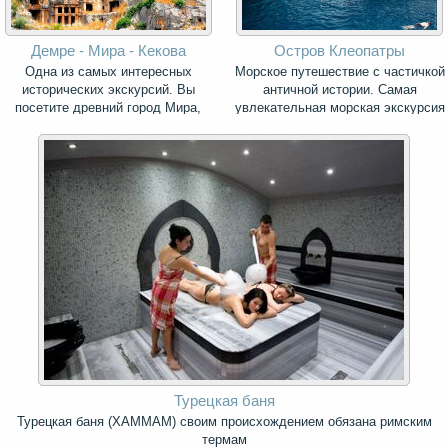
Демре - Мира - Кекова
Остров Клеопатры
Одна из самых интересных
Морское путешествие с частичкой
исторических экскурсий. Вы
античной истории. Самая
посетите древний город Мира,
увлекательная морская экскурсия
церковь Николая Угодника и
в Мармарисе и его окрестностях.
затонувший остров Кекова.
Турецкая баня
Турецкая баня (ХАММАМ) своим происхождением обязана римским
термам