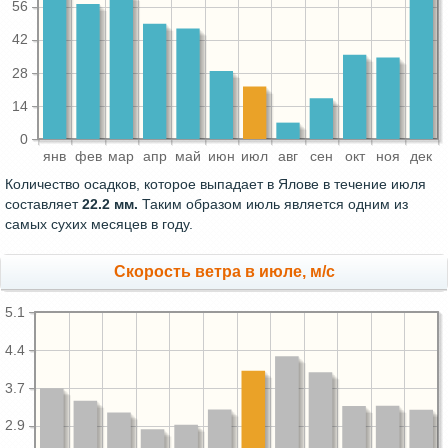
56
42
28
14
0
янв
фев
мар
апр
май
июн
июл
авг
сен
окт
ноя
дек
Количество осадков, которое выпадает в Ялове в течение июля
составляет
22.2 мм.
Таким образом июль является одним из
самых сухих месяцев в году.
Скорость ветра в июле, м/с
5.1
4.4
3.7
2.9