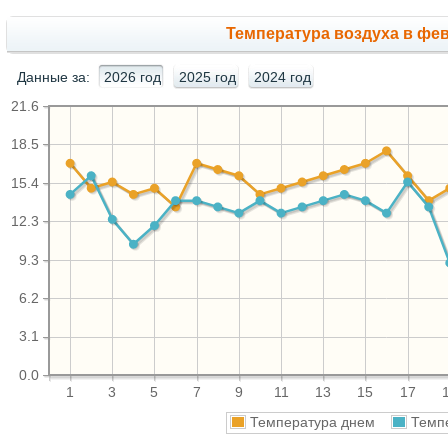
Температура воздуха в фев
Данные за:
2026 год
2025 год
2024 год
21.6
18.5
15.4
12.3
9.3
6.2
3.1
0.0
1
3
5
7
9
11
13
15
17
Температура днем
Темп