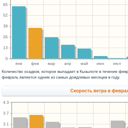
65
52
39
26
13
0
янв
фев
мар
апр
май
июн
июл
Количество осадков, которое выпадает в Кызылоте в течение фев
февраль является одним из самых дождливых месяцев в году.
Скорость ветра в феврал
4.3
3.7
3.1