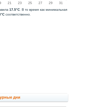
9
21
23
25
27
29
31
тавила
17.5°C
. В то время как минимальная
4°C
соответственно.
мурные дни