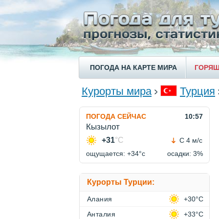
ПОГОДА НА КАРТЕ МИРА
ГОРЯЩ
Курорты мира
Турция
ПОГОДА СЕЙЧАС
10:57
Кызылот
+31
°C
С 4 м/с
ощущается: +34°c
осадки: 3%
Курорты Турции:
Алания
+30°C
Анталия
+33°C