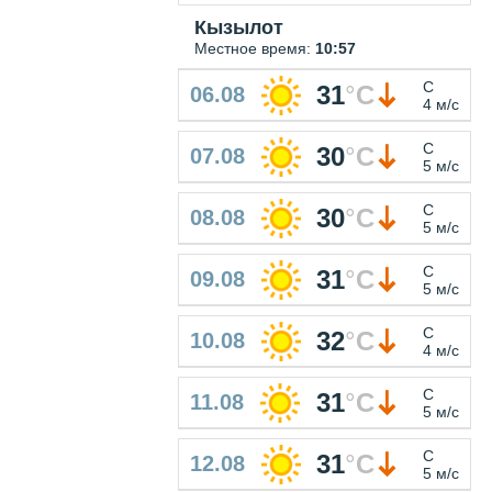
Кызылот
Местное время:
10:57
С
31
°
C
06.08
4 м/с
С
30
°
C
07.08
5 м/с
С
30
°
C
08.08
5 м/с
С
31
°
C
09.08
5 м/с
С
32
°
C
10.08
4 м/с
С
31
°
C
11.08
5 м/с
С
31
°
C
12.08
5 м/с