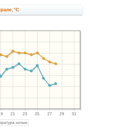
рале, °C
19
21
23
25
27
29
31
ература ночью