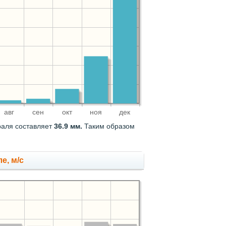
авг
сен
окт
ноя
дек
раля составляет
36.9 мм.
Таким образом
е, м/с