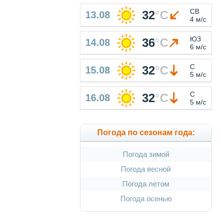
СВ
32
°
C
13.08
4 м/с
ЮЗ
36
°
C
14.08
6 м/с
С
32
°
C
15.08
5 м/с
С
32
°
C
16.08
5 м/с
Погода по сезонам года:
Погода зимой
Погода весной
Погода летом
Погода осенью