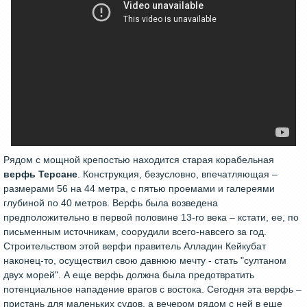
Рядом с мощной крепостью находится старая корабельная
верфь Терсане
. Конструкция, безусловно, впечатляющая –
размерами 56 на 44 метра, с пятью проемами и галереями
глубиной по 40 метров. Верфь была возведена
предположительно в первой половине 13-го века – кстати, ее, по
письменным источникам, соорудили всего-навсего за год.
Строительством этой верфи правитель Алладин Кейкубат
наконец-то, осуществил свою давнюю мечту - стать "султаном
двух морей". А еще верфь должна была предотвратить
потенциальное нападение врагов с востока. Сегодня эта верфь –
пристань для маленьких судов, а вечером рядом с ней в еще