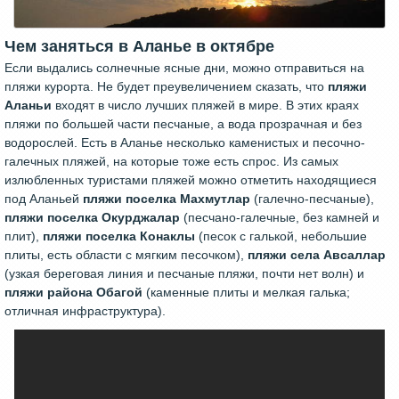
Чем заняться в Аланье в октябре
Если выдались солнечные ясные дни, можно отправиться на
пляжи курорта. Не будет преувеличением сказать, что
пляжи
Аланьи
входят в число лучших пляжей в мире. В этих краях
пляжи по большей части песчаные, а вода прозрачная и без
водорослей. Есть в Аланье несколько каменистых и песочно-
галечных пляжей, на которые тоже есть спрос. Из самых
излюбленных туристами пляжей можно отметить находящиеся
под Аланьей
пляжи поселка Махмутлар
(галечно-песчаные),
пляжи поселка Окурджалар
(песчано-галечные, без камней и
плит),
пляжи поселка Конаклы
(песок с галькой, небольшие
плиты, есть области с мягким песочком),
пляжи села Авсаллар
(узкая береговая линия и песчаные пляжи, почти нет волн) и
пляжи района Обагой
(каменные плиты и мелкая галька;
отличная инфраструктура).