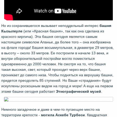
Но из сохранившегося вызывает неподдельный интерес
башня
Кызылкуле
(или «Красная башня», так как она сделана из
красного кирпича). Эта башня сегодня является самым
настоящим символом Аланьи, да более того – она изображена
на флаге города! Башня восьмиугольная, в диаметре 29 метров,
в высоту – около 33 метров. Ее построили в начале 13 века, и
внутри оборонительной постройки могло поместиться
одновременно до 2000 человек. Не смотря на то, что башня
такая высокая, свет, который проходит через верх башни,
проникает до самого низа. Чтобы подняться на верхушку башни,
придется преодолеть 85 ступеней. Но Ваши «страдания» будут
искуплены роскошным видом на город и море! А еще на первом
этаже башни сегодня работает
Этнографический музей
.
Немного загадочное и даже в чем-то пугающее место на
территории крепости -
могила Аскебе Турбеси
. Квадратная