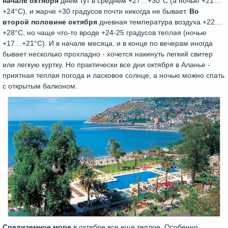
начале октября
днем тут в среднем +27…+30°С (а ночью +21…
+24°С), и жарче +30 градусов почти никогда не бывает.
Во
второй половине октября
дневная температура воздуха +22…
+28°С, но чаще что-то вроде +24-25 градусов теплая (ночью
+17…+21°С). И в начале месяца, и в конце по вечерам иногда
бывает несколько прохладно - хочется накинуть легкий свитер
или легкую куртку. Но практически все дни октября в Аланье -
приятная теплая погода и ласковое солнце, а ночью можно спать
с открытым балконом.
Средиземное море
в октябре все еще теплое. Особенно