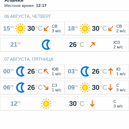
Алания
Местное время:
12:17
06 АВГУСТА, ЧЕТВЕРГ
СВ
СВ
30
°
C
30
°
C
15
18
00
00
3 м/с
2 м/с
ЮЗ
26
°
C
21
00
2 м/с
07 АВГУСТА, ПЯТНИЦА
ЮВ
Ю
26
°
C
26
°
C
00
03
00
00
1 м/с
1 м/с
СЗ
С
26
°
C
30
°
C
06
09
00
00
1 м/с
3 м/с
С
30
°
C
12
00
3 м/с