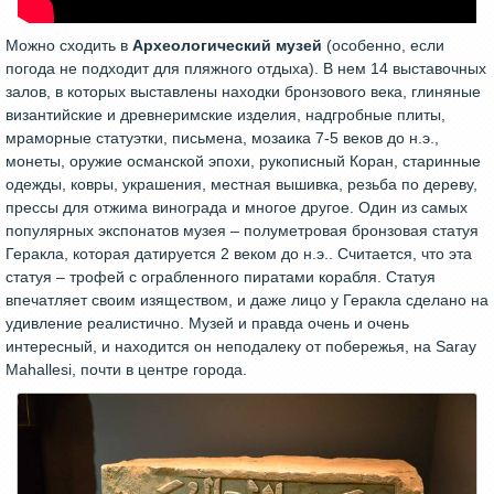
Можно сходить в
Археологический музей
(особенно, если
погода не подходит для пляжного отдыха). В нем 14 выставочных
залов, в которых выставлены находки бронзового века, глиняные
византийские и древнеримские изделия, надгробные плиты,
мраморные статуэтки, письмена, мозаика 7-5 веков до н.э.,
монеты, оружие османской эпохи, рукописный Коран, старинные
одежды, ковры, украшения, местная вышивка, резьба по дереву,
прессы для отжима винограда и многое другое. Один из самых
популярных экспонатов музея – полуметровая бронзовая статуя
Геракла, которая датируется 2 веком до н.э.. Считается, что эта
статуя – трофей с ограбленного пиратами корабля. Статуя
впечатляет своим изяществом, и даже лицо у Геракла сделано на
удивление реалистично. Музей и правда очень и очень
интересный, и находится он неподалеку от побережья, на Saray
Mahallesi, почти в центре города.