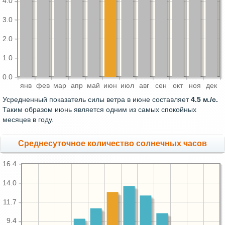
4.0
3.0
2.0
1.0
0.0
янв
фев
мар
апр
май
июн
июл
авг
сен
окт
ноя
дек
Усредненный показатель силы ветра в июне составляет
4.5 м./с.
Таким образом июнь является одним из самых спокойных
месяцев в году.
Среднесуточное количество солнечных часов
16.4
14.0
11.7
9.4