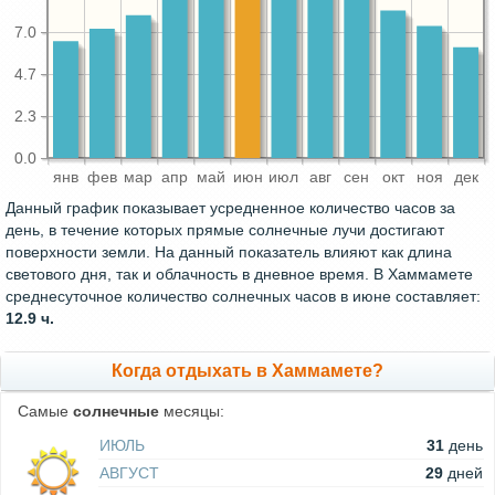
7.0
4.7
2.3
0.0
янв
фев
мар
апр
май
июн
июл
авг
сен
окт
ноя
дек
Данный график показывает усредненное количество часов за
день, в течение которых прямые солнечные лучи достигают
поверхности земли. На данный показатель влияют как длина
светового дня, так и облачность в дневное время. В Хаммамете
среднесуточное количество солнечных часов в июне составляет:
12.9 ч.
Когда отдыхать в Хаммамете?
Самые
солнечные
месяцы:
ИЮЛЬ
31
день
АВГУСТ
29
дней