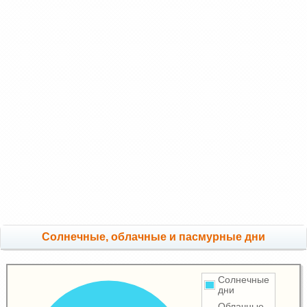
Cолнечные, облачные и пасмурные дни
Солнечные
дни
Облачные