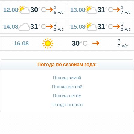
З
З
30
°
C
31
°
C
12.08
13.08
6 м/с
7 м/с
З
З
31
°
C
31
°
C
14.08
15.08
8 м/с
8 м/с
З
30
°
C
16.08
7 м/с
Погода по сезонам года:
Погода зимой
Погода весной
Погода летом
Погода осенью