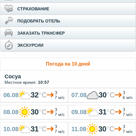
СТРАХОВАНИЕ
ПОДОБРАТЬ ОТЕЛЬ
ЗАКАЗАТЬ ТРАНСФЕР
ЭКСКУРСИИ
Погода на 10 дней
Сосуа
Местное время:
10:57
З
З
32
°
C
30
°
C
06.08
07.08
7 м/с
6 м/с
З
З
30
°
C
31
°
C
08.08
09.08
7 м/с
7 м/с
З
З
31
°
C
30
°
C
10.08
11.08
7 м/с
7 м/с