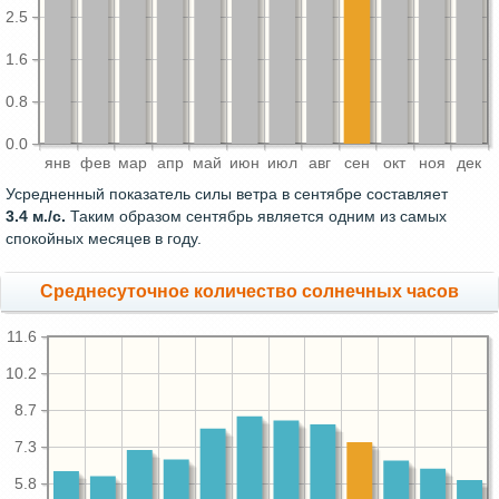
2.5
1.6
0.8
0.0
янв
фев
мар
апр
май
июн
июл
авг
сен
окт
ноя
дек
Усредненный показатель силы ветра в сентябре составляет
3.4 м./с.
Таким образом сентябрь является одним из самых
спокойных месяцев в году.
Среднесуточное количество солнечных часов
11.6
10.2
8.7
7.3
5.8