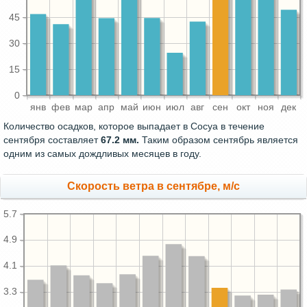
45
30
15
0
янв
фев
мар
апр
май
июн
июл
авг
сен
окт
ноя
дек
Количество осадков, которое выпадает в Сосуа в течение
сентября составляет
67.2 мм.
Таким образом сентябрь является
одним из самых дождливых месяцев в году.
Скорость ветра в сентябре, м/с
5.7
4.9
4.1
3.3