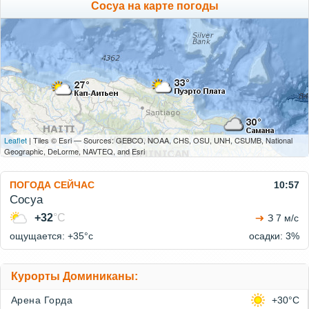
Сосуа на карте погоды
Leaflet
| Tiles © Esri — Sources: GEBCO, NOAA, CHS, OSU, UNH, CSUMB, National
Geographic, DeLorme, NAVTEQ, and Esri
ПОГОДА СЕЙЧАС
10:57
Сосуа
+32
°C
З 7 м/с
ощущается: +35°c
осадки: 3%
Курорты Доминиканы:
Арена Горда
+30°C