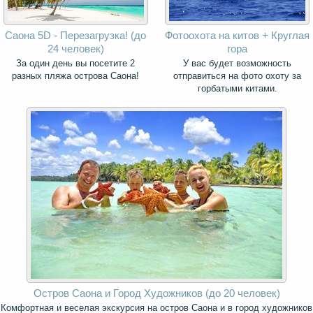
Саона 5D - Перезагрузка! (до
Фотоохота на китов + Круглая
24 человек)
гора
За один день вы посетите 2
У вас будет возможность
разных пляжа острова Саона!
отправиться на фото охоту за
горбатыми китами.
Остров Саона и Город Художников (до 20 человек)
Комфортная и веселая экскурсия на остров Саона и в город художников