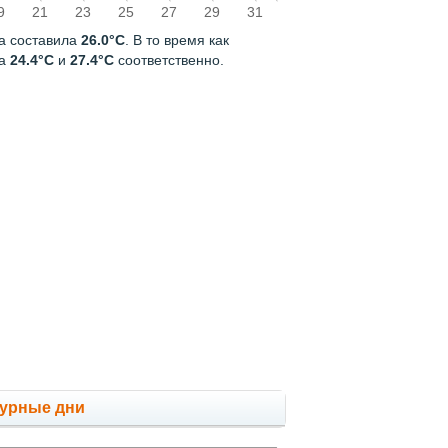
9
21
23
25
27
29
31
да составила
26.0°C
. В то время как
ла
24.4°C
и
27.4°C
соответственно.
мурные дни