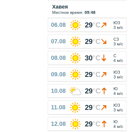
Хавея
Местное время:
09:48
ЮЗ
29
°
C
06.08
3 м/с
СЗ
29
°
C
07.08
3 м/с
С
30
°
C
08.08
4 м/с
ЮЗ
29
°
C
09.08
3 м/с
Ю
29
°
C
10.08
4 м/с
ЮЗ
29
°
C
11.08
3 м/с
Ю
29
°
C
12.08
4 м/с