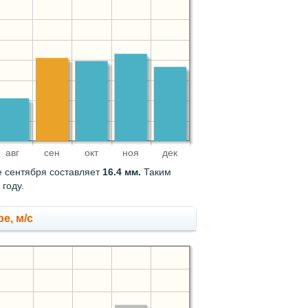
авг
сен
окт
ноя
дек
е сентября составляет
16.4 мм.
Таким
году.
е, м/с