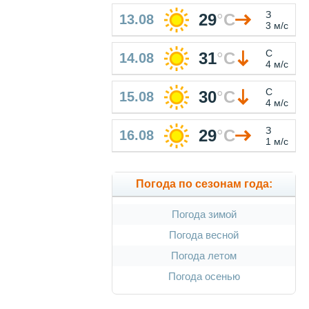
З
29
°
C
13.08
3 м/с
С
31
°
C
14.08
4 м/с
С
30
°
C
15.08
4 м/с
З
29
°
C
16.08
1 м/с
Погода по сезонам года:
Погода зимой
Погода весной
Погода летом
Погода осенью