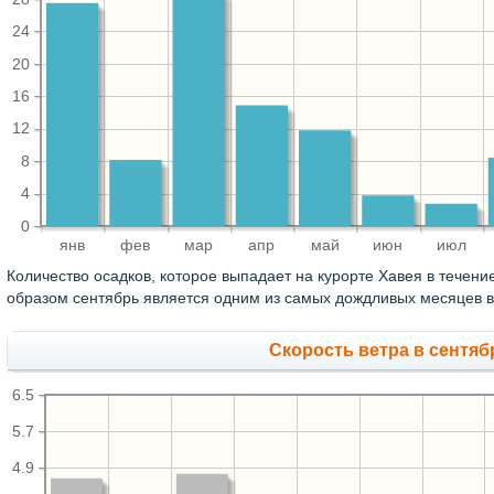
24
20
16
12
8
4
0
янв
фев
мар
апр
май
июн
июл
Количество осадков, которое выпадает на курорте Хавея в течени
образом сентябрь является одним из самых дождливых месяцев в 
Скорость ветра в сентябр
6.5
5.7
4.9