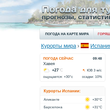
ПОГОДА НА КАРТЕ МИРА
ГОРЯЩ
Курорты мира
Испани
ПОГОДА СЕЙЧАС
09:48
Хавея
+27
°C
ЮВ 3 м/с
ощущается: +30°c
осадки: 10%
Курорты Испании:
Аликанте
+30°C
Барселона
+31°C