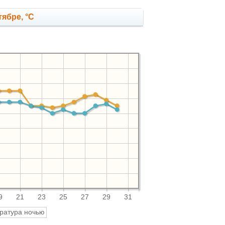
ябре, °C
9
21
23
25
27
29
31
ратура ночью