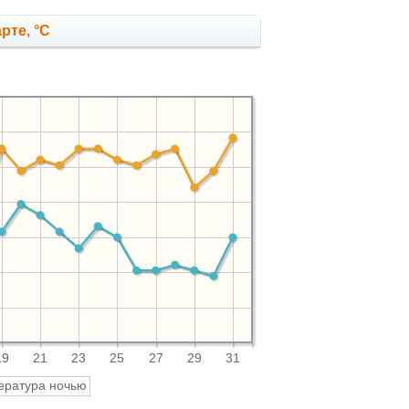
рте, °C
19
21
23
25
27
29
31
ература ночью