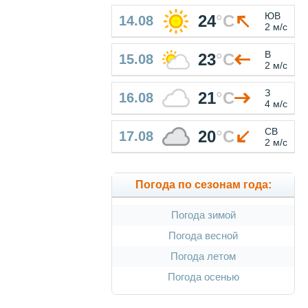
ЮВ
24
°
C
14.08
2 м/с
В
23
°
C
15.08
2 м/с
З
21
°
C
16.08
4 м/с
СВ
20
°
C
17.08
2 м/с
Погода по сезонам года:
Погода зимой
Погода весной
Погода летом
Погода осенью