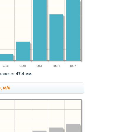
авг
сен
окт
ноя
дек
ставляет
47.4 мм.
, м/с