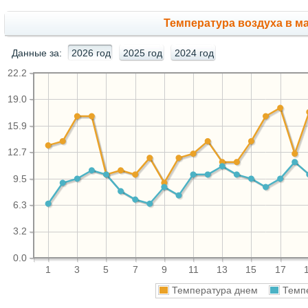
Температура воздуха в ма
Данные за:
2026 год
2025 год
2024 год
22.2
19.0
15.9
12.7
9.5
6.3
3.2
0.0
1
3
5
7
9
11
13
15
17
Температура днем
Темп