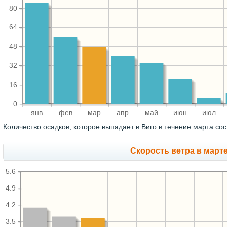
80
64
48
32
16
0
янв
фев
мар
апр
май
июн
июл
Количество осадков, которое выпадает в Виго в течение марта со
Скорость ветра в марте
5.6
4.9
4.2
3.5