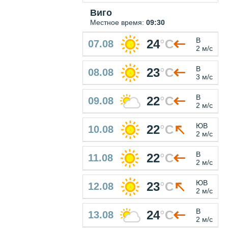
Виго
Местное время:
09:30
В
24
°
C
07.08
2 м/с
В
23
°
C
08.08
3 м/с
В
22
°
C
09.08
2 м/с
ЮВ
22
°
C
10.08
2 м/с
В
22
°
C
11.08
2 м/с
ЮВ
23
°
C
12.08
2 м/с
В
24
°
C
13.08
2 м/с