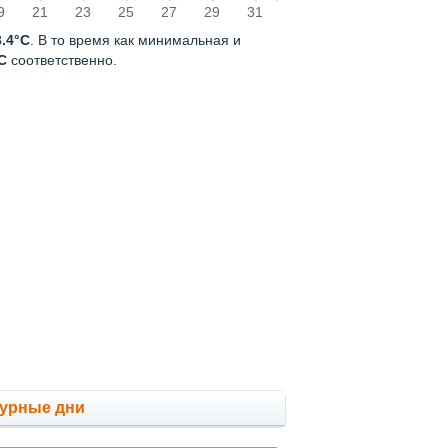
9
21
23
25
27
29
31
3.4°C
. В то время как минимальная и
C
соответственно.
мурные дни