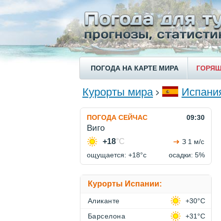
ПОГОДА НА КАРТЕ МИРА
ГОРЯЩ
Курорты мира
Испани
ПОГОДА СЕЙЧАС
09:30
Виго
+18
°C
З 1 м/с
ощущается: +18°c
осадки: 5%
Курорты Испании:
Аликанте
+30°C
Барселона
+31°C