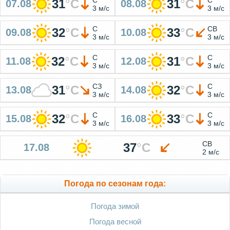
31
°
C
31
°
C
07.08
08.08
3 м/с
3 м/с
С
СВ
32
°
C
33
°
C
09.08
10.08
3 м/с
3 м/с
С
С
32
°
C
31
°
C
11.08
12.08
3 м/с
3 м/с
СЗ
С
31
°
C
32
°
C
13.08
14.08
3 м/с
3 м/с
С
С
32
°
C
33
°
C
15.08
16.08
3 м/с
3 м/с
СВ
37
°
C
17.08
2 м/с
Погода по сезонам года:
Погода зимой
Погода весной