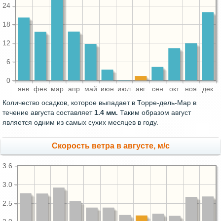
24
18
12
6
0
янв
фев
мар
апр
май
июн
июл
авг
сен
окт
ноя
дек
Количество осадков, которое выпадает в Торре-дель-Мар в
течение августа составляет
1.4 мм.
Таким образом август
является одним из самых сухих месяцев в году.
Скорость ветра в августе, м/с
3.6
3.0
2.5