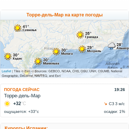
Торре-дель-Мар на карте погоды
Leaflet
| Tiles © Esri — Sources: GEBCO, NOAA, CHS, OSU, UNH, CSUMB, National
Geographic, DeLorme, NAVTEQ, and Esri
ПОГОДА СЕЙЧАС
19:26
Торре-дель-Мар
+32
°C
СЗ 3 м/с
ощущается: +33°c
осадки: 1%
Курорты Испании: