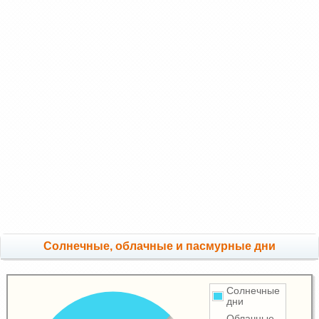
Cолнечные, облачные и пасмурные дни
Солнечные
дни
Облачные