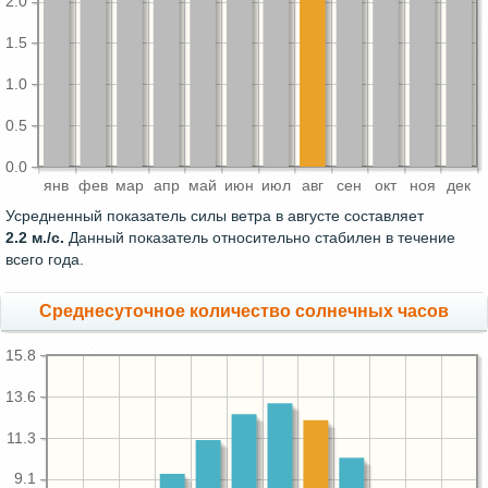
2.0
1.5
1.0
0.5
0.0
янв
фев
мар
апр
май
июн
июл
авг
сен
окт
ноя
дек
Усредненный показатель силы ветра в августе составляет
2.2 м./с.
Данный показатель относительно стабилен в течение
всего года.
Среднесуточное количество солнечных часов
15.8
13.6
11.3
9.1