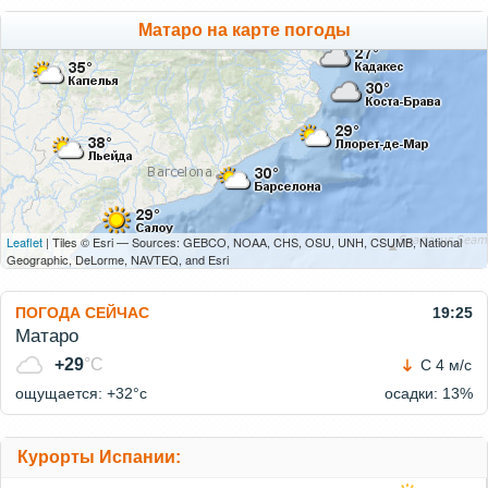
Матаро на карте погоды
Leaflet
| Tiles © Esri — Sources: GEBCO, NOAA, CHS, OSU, UNH, CSUMB, National
Geographic, DeLorme, NAVTEQ, and Esri
ПОГОДА СЕЙЧАС
19:25
Матаро
+29
°C
С 4 м/с
ощущается: +32°c
осадки: 13%
Курорты Испании: