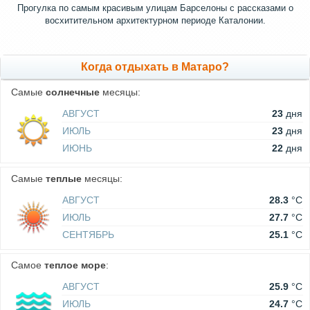
Прогулка по самым красивым улицам Барселоны с рассказами о
восхитительном архитектурном периоде Каталонии.
Когда отдыхать в Матаро?
Самые
солнечные
месяцы:
АВГУСТ
23
дня
ИЮЛЬ
23
дня
ИЮНЬ
22
дня
Самые
теплые
месяцы:
АВГУСТ
28.3
°C
ИЮЛЬ
27.7
°C
СЕНТЯБРЬ
25.1
°C
Самое
теплое море
:
АВГУСТ
25.9
°C
ИЮЛЬ
24.7
°C