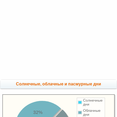
Cолнечные, облачные и пасмурные дни
Солнечные
дни
Облачные
32%
дни