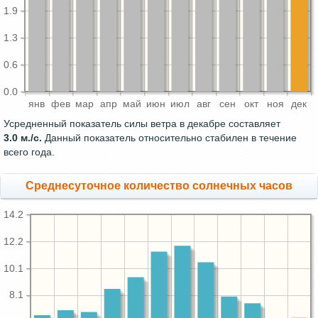
1.9
1.3
0.6
0.0
янв
фев
мар
апр
май
июн
июл
авг
сен
окт
ноя
дек
Усредненный показатель силы ветра в декабре составляет
3.0 м./с.
Данный показатель относительно стабилен в течение
всего года.
Среднесуточное количество солнечных часов
14.2
12.2
10.1
8.1