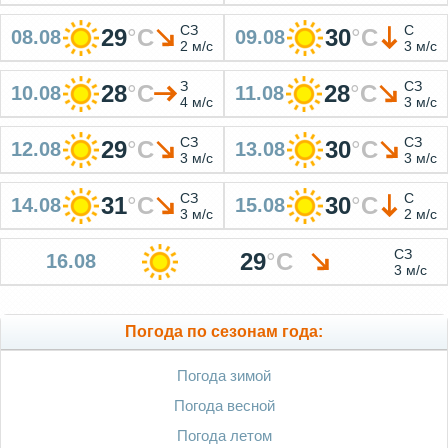
СЗ
С
29
°
C
30
°
C
08.08
09.08
2 м/с
3 м/с
З
СЗ
28
°
C
28
°
C
10.08
11.08
4 м/с
3 м/с
СЗ
СЗ
29
°
C
30
°
C
12.08
13.08
3 м/с
3 м/с
СЗ
С
31
°
C
30
°
C
14.08
15.08
3 м/с
2 м/с
СЗ
29
°
C
16.08
3 м/с
Погода по сезонам года:
Погода зимой
Погода весной
Погода летом