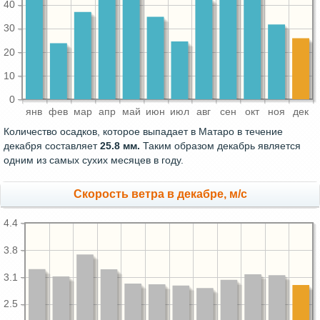
40
30
20
10
0
янв
фев
мар
апр
май
июн
июл
авг
сен
окт
ноя
дек
Количество осадков, которое выпадает в Матаро в течение
декабря составляет
25.8 мм.
Таким образом декабрь является
одним из самых сухих месяцев в году.
Скорость ветра в декабре, м/с
4.4
3.8
3.1
2.5