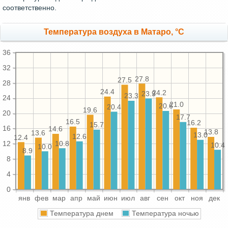
соответственно.
Температура воздуха в Матаро, °C
36
32
27.8
27.5
28
24.4
24.2
23.9
23.3
24
21.0
20.6
20.4
19.6
20
17.7
16.5
16.2
15.7
16
14.6
13.8
13.6
13.0
12.6
12.4
10.8
12
10.4
10.0
8.9
8
4
0
янв
фев
мар
апр
май
июн
июл
авг
сен
окт
ноя
дек
Температура днем
Температура ночью