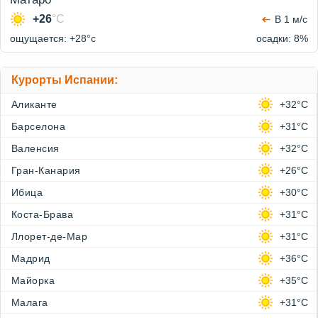
+26
°C
В 1 м/с
ощущается: +28°c
осадки: 8%
Курорты Испании:
Аликанте
+32°C
Барселона
+31°C
Валенсия
+32°C
Гран-Канария
+26°C
Ибица
+30°C
Коста-Брава
+31°C
Ллорет-де-Мар
+31°C
Мадрид
+36°C
Майорка
+35°C
Малага
+31°C