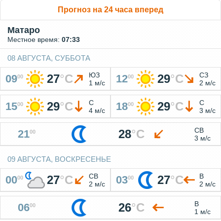
Прогноз на 24 часа вперед
Матаро
Местное время:
07:33
08 АВГУСТА, СУББОТА
ЮЗ
СЗ
27
°
C
29
°
C
09
12
00
00
1 м/с
2 м/с
С
С
29
°
C
29
°
C
15
18
00
00
4 м/с
3 м/с
СВ
28
°
C
21
00
3 м/с
09 АВГУСТА, ВОСКРЕСЕНЬЕ
СВ
В
27
°
C
27
°
C
00
03
00
00
2 м/с
2 м/с
В
26
°
C
06
00
1 м/с