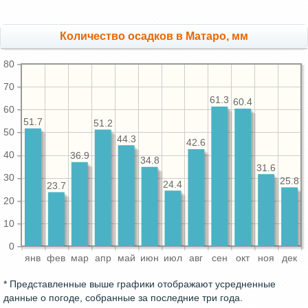
Количество осадков в Матаро, мм
80
70
61.3
60.4
60
51.7
51.2
50
44.3
42.6
40
36.9
34.8
31.6
30
25.8
24.4
23.7
20
10
0
янв
фев
мар
апр
май
июн
июл
авг
сен
окт
ноя
дек
* Представленные выше графики отображают усредненные
данные о погоде, собранные за последние три года.