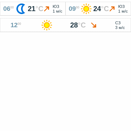
ЮЗ
ЮЗ
21
°
C
24
°
C
06
09
00
00
1 м/с
1 м/с
СЗ
28
°
C
12
00
3 м/с