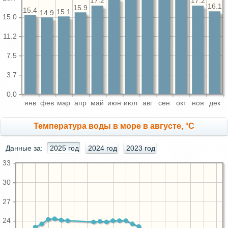
17.2
17.2
16.1
15.9
15.4
15.1
14.9
15.0
11.2
7.5
3.7
0.0
янв
фев
мар
апр
май
июн
июл
авг
сен
окт
ноя
дек
Температура воды в море в августе, °C
Данные за:
2025 год
2024 год
2023 год
33
30
27
24