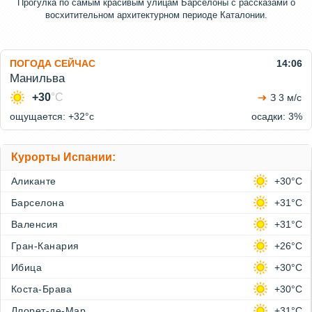
Прогулка по самым красивым улицам Барселоны с рассказами о
восхитительном архитектурном периоде Каталонии.
ПОГОДА СЕЙЧАС
14:06
Манильва
+30
°C
З 3 м/с
ощущается: +32°c
осадки: 3%
Курорты Испании:
Аликанте
+30°C
Барселона
+31°C
Валенсия
+31°C
Гран-Канария
+26°C
Ибица
+30°C
Коста-Брава
+30°C
Ллорет-де-Мар
+31°C