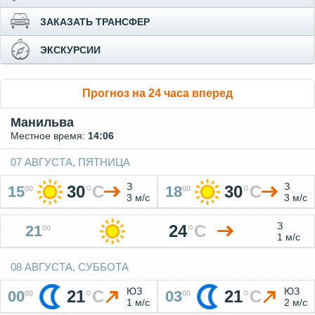
ЗАКАЗАТЬ ТРАНСФЕР
ЭКСКУРСИИ
Прогноз на 24 часа вперед
Манильва
Местное время:
14:06
07 АВГУСТА, ПЯТНИЦА
З
З
30
°
C
30
°
C
15
18
00
00
3 м/с
3 м/с
З
24
°
C
21
00
1 м/с
08 АВГУСТА, СУББОТА
ЮЗ
ЮЗ
21
°
C
21
°
C
00
03
00
00
1 м/с
2 м/с