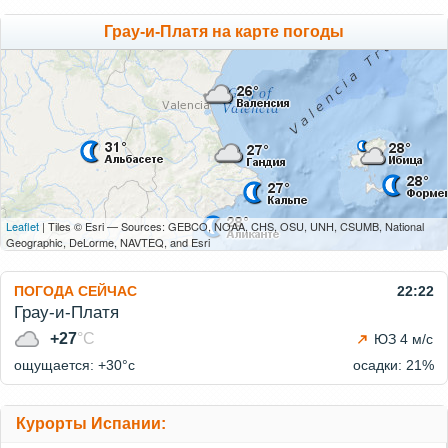
Грау-и-Платя на карте погоды
Leaflet
| Tiles © Esri — Sources: GEBCO, NOAA, CHS, OSU, UNH, CSUMB, National
Geographic, DeLorme, NAVTEQ, and Esri
ПОГОДА СЕЙЧАС
22:22
Грау-и-Платя
+27
°C
ЮЗ 4 м/с
ощущается: +30°c
осадки: 21%
Курорты Испании: