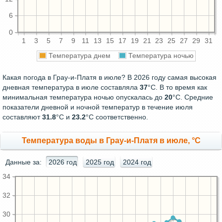
6
0
1
3
5
7
9
11
13
15
17
19
21
23
25
27
29
31
Температура днем
Температура ночью
Какая погода в Грау-и-Платя в июле? В 2026 году самая высокая
дневная температура в июле составляла
37
°С. В то время как
минимальная температура ночью опускалась до
20
°C. Средние
показатели дневной и ночной температур в течение июля
составляют
31.8
°С и
23.2
°С соответственно.
Температура воды в Грау-и-Платя в июле, °C
Данные за:
2026 год
2025 год
2024 год
34
32
30