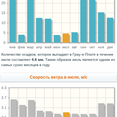
20
15
10
5
0
янв
фев
мар
апр
май
июн
июл
авг
сен
окт
ноя
дек
Количество осадков, которое выпадает в Грау-и-Платя в течение
июля составляет
4.6 мм.
Таким образом июль является одним из
самых сухих месяцев в году.
Скорость ветра в июле, м/с
4.3
3.7
3.1