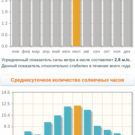
2.5
1.8
1.2
0.6
0.0
янв
фев
мар
апр
май
июн
июл
авг
сен
окт
ноя
дек
Усредненный показатель силы ветра в июле составляет
2.8 м./с.
Данный показатель относительно стабилен в течение всего года.
Среднесуточное количество солнечных часов
14.6
12.5
10.4
8.3