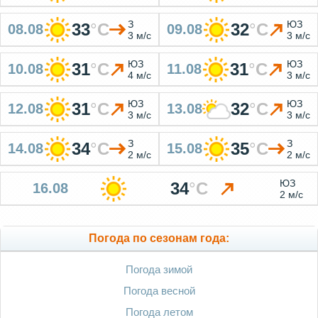
З
ЮЗ
33
°
C
32
°
C
08.08
09.08
3 м/с
3 м/с
ЮЗ
ЮЗ
31
°
C
31
°
C
10.08
11.08
4 м/с
3 м/с
ЮЗ
ЮЗ
31
°
C
32
°
C
12.08
13.08
3 м/с
3 м/с
З
З
34
°
C
35
°
C
14.08
15.08
2 м/с
2 м/с
ЮЗ
34
°
C
16.08
2 м/с
Погода по сезонам года:
Погода зимой
Погода весной
Погода летом