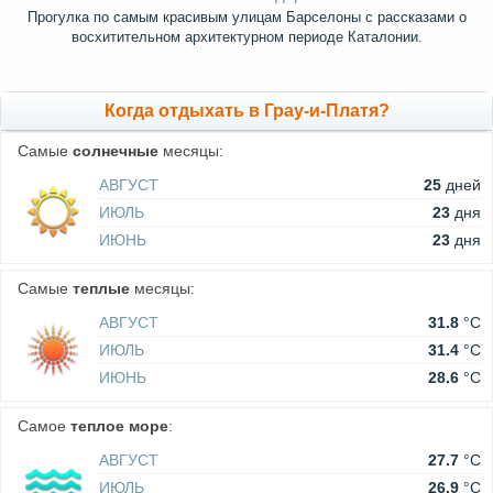
Прогулка по самым красивым улицам Барселоны с рассказами о
восхитительном архитектурном периоде Каталонии.
Когда отдыхать в Грау-и-Платя?
Самые
солнечные
месяцы:
АВГУСТ
25
дней
ИЮЛЬ
23
дня
ИЮНЬ
23
дня
Самые
теплые
месяцы:
АВГУСТ
31.8
°C
ИЮЛЬ
31.4
°C
ИЮНЬ
28.6
°C
Самое
теплое море
:
АВГУСТ
27.7
°C
ИЮЛЬ
26.9
°C