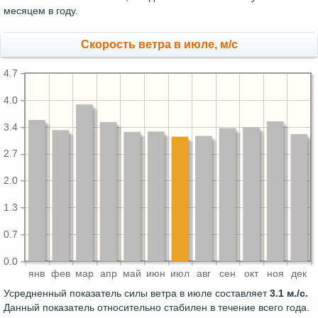
месяцем в году.
Скорость ветра в июле, м/с
4.7
4.0
3.4
2.7
2.0
1.3
0.7
0.0
янв
фев
мар
апр
май
июн
июл
авг
сен
окт
ноя
дек
Усредненный показатель силы ветра в июле составляет
3.1 м./с.
Данный показатель относительно стабилен в течение всего года.