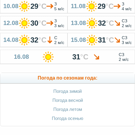
З
З
29
°
C
29
°
C
10.08
11.08
5 м/с
4 м/с
З
СЗ
30
°
C
32
°
C
12.08
13.08
3 м/с
2 м/с
С
СЗ
32
°
C
31
°
C
14.08
15.08
2 м/с
3 м/с
СЗ
31
°
C
16.08
2 м/с
Погода по сезонам года:
Погода зимой
Погода весной
Погода летом
Погода осенью