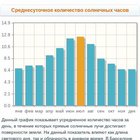
Среднесуточное количество солнечных часов
14.9
12.8
10.6
8.5
6.4
4.3
2.1
0.0
янв
фев
мар
апр
май
июн
июл
авг
сен
окт
ноя
дек
Данный график показывает усредненное количество часов за
день, в течение которых прямые солнечные лучи достигают
поверхности земли. На данный показатель влияют как длина
светового дня, так и облачность в дневное время. В Барселоне