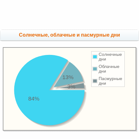
Cолнечные, облачные и пасмурные дни
Солнечные
дни
Облачные
дни
13%
Пасмурные
дни
3%
84%