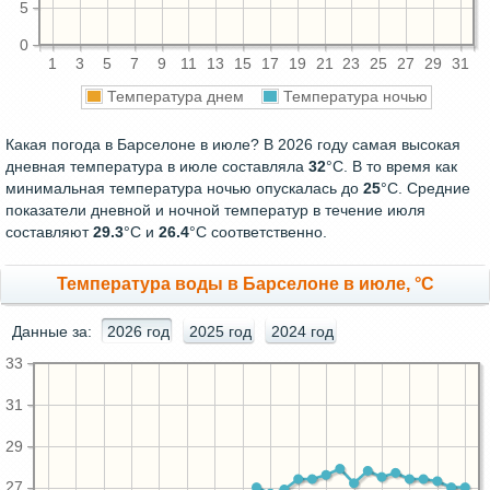
5
0
1
3
5
7
9
11
13
15
17
19
21
23
25
27
29
31
Температура днем
Температура ночью
Какая погода в Барселоне в июле? В 2026 году самая высокая
дневная температура в июле составляла
32
°С. В то время как
минимальная температура ночью опускалась до
25
°C. Средние
показатели дневной и ночной температур в течение июля
составляют
29.3
°С и
26.4
°С соответственно.
Температура воды в Барселоне в июле, °C
Данные за:
2026 год
2025 год
2024 год
33
31
29
27