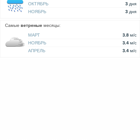
ОКТЯБРЬ
3
дня
НОЯБРЬ
3
дня
Самые
ветреные
месяцы:
МАРТ
3.8
м/c
НОЯБРЬ
3.4
м/c
АПРЕЛЬ
3.4
м/c