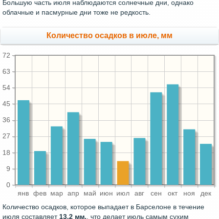
Большую часть июля наблюдаются солнечные дни, однако
облачные и пасмурные дни тоже не редкость.
Количество осадков в июле, мм
72
63
54
45
36
27
18
9
0
янв
фев
мар
апр
май
июн
июл
авг
сен
окт
ноя
дек
Количество осадков, которое выпадает в Барселоне в течение
июля составляет
13.2 мм.
, что делает июль самым сухим