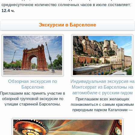
среднесуточное количество солнечных часов в июле составляет:
12.4 ч.
Экскурсии в Барселоне
Обзорная экскурсия по
Индивидуальная экскурсия на
Барселоне
Монтсеррат из Барселоны на
автомобиле с русским гидом
Приглашаем вас принять участие в
обзорной групповой экскурсии по
Приглашаем всех желающих
улицам старинной Барселоны.
познакомиться с самым красивым
природным парком Каталонии —
священной горой Монсеррат.