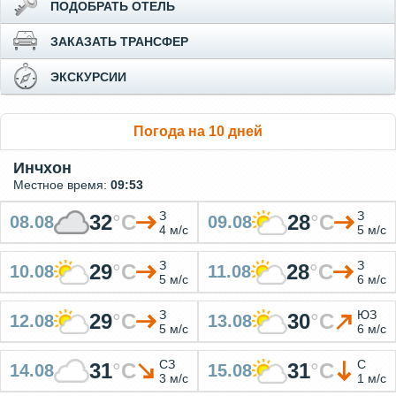
ПОДОБРАТЬ ОТЕЛЬ
ЗАКАЗАТЬ ТРАНСФЕР
ЭКСКУРСИИ
Погода на 10 дней
Инчхон
Местное время:
09:53
З
З
32
°
C
28
°
C
08.08
09.08
4 м/с
5 м/с
З
З
29
°
C
28
°
C
10.08
11.08
5 м/с
6 м/с
З
ЮЗ
29
°
C
30
°
C
12.08
13.08
5 м/с
6 м/с
СЗ
С
31
°
C
31
°
C
14.08
15.08
3 м/с
1 м/с