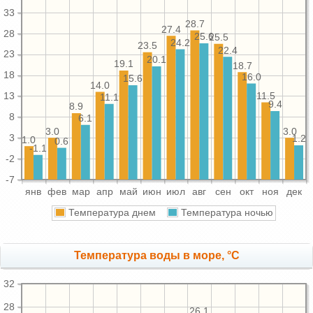
33
28.7
27.4
28
25.6
25.5
24.2
23.5
22.4
23
20.1
19.1
18.7
18
16.0
15.6
14.0
11.5
13
11.1
9.4
8.9
8
6.1
3.0
3.0
3
1.2
1.0
0.6
-1.1
-2
-7
янв
фев
мар
апр
май
июн
июл
авг
сен
окт
ноя
дек
Температура днем
Температура ночью
Температура воды в море, °C
32
28
26.1