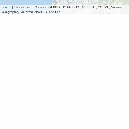
Leaflet
| Tiles © Esri — Sources: GEBCO, NOAA, CHS, OSU, UNH, CSUMB, National
Geographic, DeLorme, NAVTEQ, and Esri