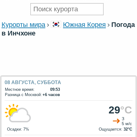
Курорты мира
Южная Корея
Погода
в Инчхоне
08 АВГУСТА, СУББОТА
Местное время:
09:53
Разница с Москвой:
+6 часов
29
°C
З
5 м/с
Осадки: 7%
Ощущается:
32°C