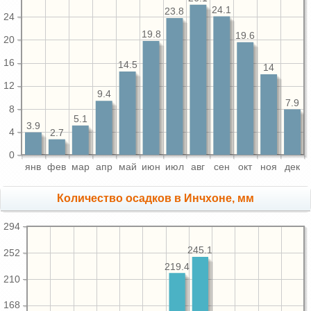
24.1
23.8
24
19.8
19.6
20
16
14.5
14
12
9.4
7.9
8
5.1
3.9
4
2.7
0
янв
фев
мар
апр
май
июн
июл
авг
сен
окт
ноя
дек
Количество осадков в Инчхоне, мм
294
245.1
252
219.4
210
168