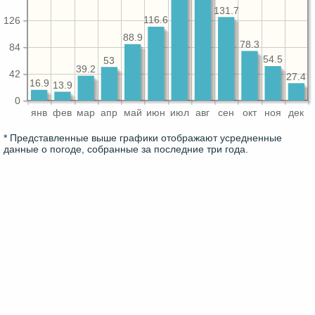
131.7
116.6
126
88.9
78.3
84
54.5
53
39.2
42
27.4
16.9
13.9
0
янв
фев
мар
апр
май
июн
июл
авг
сен
окт
ноя
дек
* Представленные выше графики отображают усредненные
данные о погоде, собранные за последние три года.