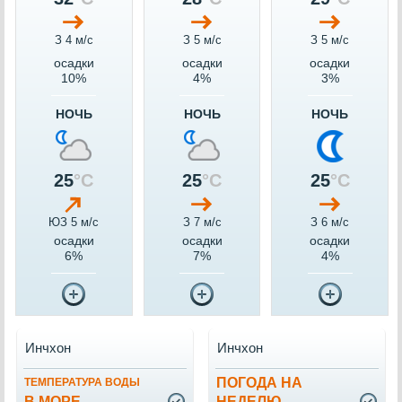
З 4 м/c
З 5 м/c
З 5 м/c
осадки
осадки
осадки
10%
4%
3%
НОЧЬ
НОЧЬ
НОЧЬ
25
°C
25
°C
25
°C
ЮЗ 5 м/c
З 7 м/c
З 6 м/c
осадки
осадки
осадки
6%
7%
4%
Инчхон
Инчхон
ПОГОДА НА
ТЕМПЕРАТУРА ВОДЫ
В МОРЕ
НЕДЕЛЮ