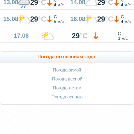
29
°
C
29
°
C
13.08
14.08
4 м/с
4 м/с
С
С
29
°
C
29
°
C
15.08
16.08
5 м/с
4 м/с
С
29
°
C
17.08
3 м/с
Погода по сезонам года:
Погода зимой
Погода весной
Погода летом
Погода осенью