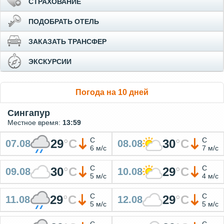
СТРАХОВАНИЕ
ПОДОБРАТЬ ОТЕЛЬ
ЗАКАЗАТЬ ТРАНСФЕР
ЭКСКУРСИИ
Погода на 10 дней
Сингапур
Местное время:
13:59
С
С
29
°
C
30
°
C
07.08
08.08
6 м/с
7 м/с
С
С
30
°
C
29
°
C
09.08
10.08
5 м/с
4 м/с
С
С
29
°
C
29
°
C
11.08
12.08
5 м/с
5 м/с
С
С