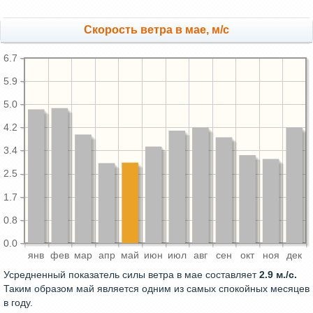
Скорость ветра в мае, м/с
6.7
5.9
5.0
4.2
3.4
2.5
1.7
0.8
0.0
янв
фев
мар
апр
май
июн
июл
авг
сен
окт
ноя
дек
Усредненный показатель силы ветра в мае составляет
2.9 м./с.
Таким образом май является одним из самых спокойных месяцев
в году.