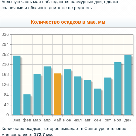
Большую часть мая наблюдаются пасмурные дни, однако
солнечные и облачные дни тоже не редкость.
Количество осадков в мае, мм
336
294
252
210
168
126
84
42
0
янв
фев
мар
апр
май
июн
июл
авг
сен
окт
ноя
дек
Количество осадков, которое выпадает в Сингапуре в течение
мая составляет
172.7 мм.