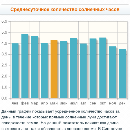
Среднесуточное количество солнечных часов
6.9
5.9
4.9
3.9
2.9
2.0
1.0
0.0
янв
фев
мар
апр
май
июн
июл
авг
сен
окт
ноя
дек
Данный график показывает усредненное количество часов за
день, в течение которых прямые солнечные лучи достигают
поверхности земли. На данный показатель влияют как длина
светового дня, так и облачность в дневное время. В Сингапуре