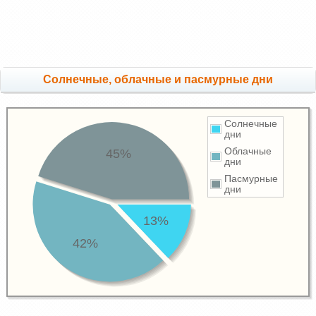
Cолнечные, облачные и пасмурные дни
Солнечные
дни
Облачные
45%
дни
Пасмурные
дни
13%
42%