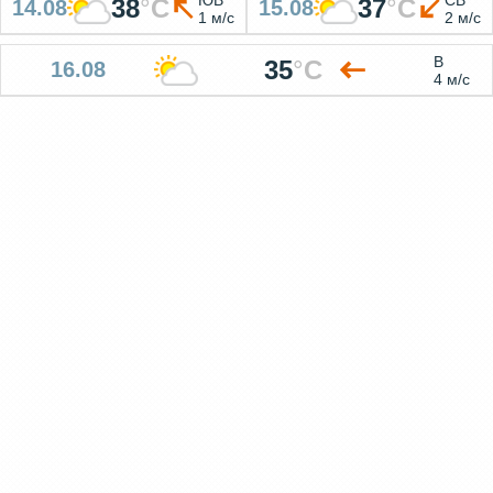
38
°
C
37
°
C
14.08
15.08
1 м/с
2 м/с
В
35
°
C
16.08
4 м/с