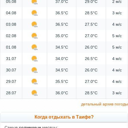
05.08
37.0°C
29.0°C
2 м/с
04.08
36.5°C
28.5°C
3 м/с
03.08
36.5°C
27.5°C
4 м/с
02.08
35.0°C
27.0°C
5 м/с
01.08
34.5°C
26.0°C
5 м/с
31.07
34.0°C
26.5°C
4 м/с
30.07
34.5°C
26.0°C
4 м/с
29.07
35.5°C
27.0°C
4 м/с
28.07
36.0°C
28.5°C
3 м/с
детальный архив погоды
Когда отдыхать в Таифе?
Самые
солнечные
месяцы: