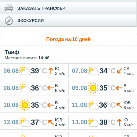
ЗАКАЗАТЬ ТРАНСФЕР
ЭКСКУРСИИ
Погода на 10 дней
Таиф
Местное время:
14:46
Ю
СВ
39
°
C
34
°
C
06.08
07.08
3 м/с
4 м/с
В
В
36
°
C
35
°
C
08.08
09.08
5 м/с
5 м/с
В
ЮВ
35
°
C
36
°
C
10.08
11.08
4 м/с
6 м/с
ЮВ
Ю
37
°
C
38
°
C
12.08
13.08
4 м/с
6 м/с
ЮВ
СВ