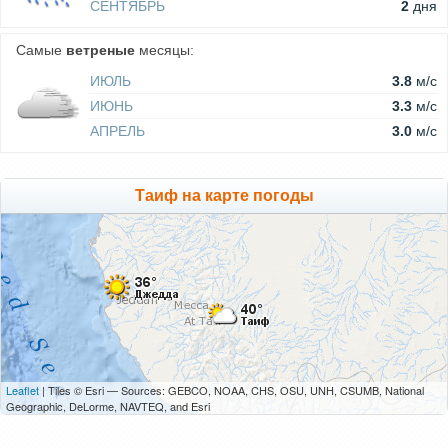
СЕНТЯБРЬ
2
дня
Самые
ветреные
месяцы:
ИЮЛЬ
3.8
м/c
ИЮНЬ
3.3
м/c
АПРЕЛЬ
3.0
м/c
Таиф на карте погоды
Leaflet
| Tiles © Esri — Sources: GEBCO, NOAA, CHS, OSU, UNH, CSUMB, National
Geographic, DeLorme, NAVTEQ, and Esri