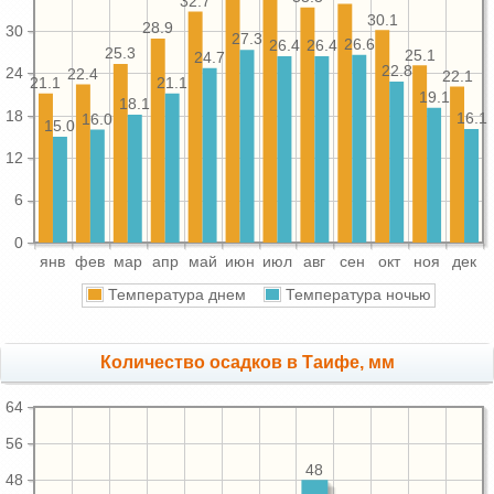
32.7
30.1
28.9
30
27.3
26.6
26.4
26.4
25.3
25.1
24.7
22.8
24
22.4
22.1
21.1
21.1
19.1
18.1
18
16.1
16.0
15.0
12
6
0
янв
фев
мар
апр
май
июн
июл
авг
сен
окт
ноя
дек
Температура днем
Температура ночью
Количество осадков в Таифе, мм
64
56
48
48