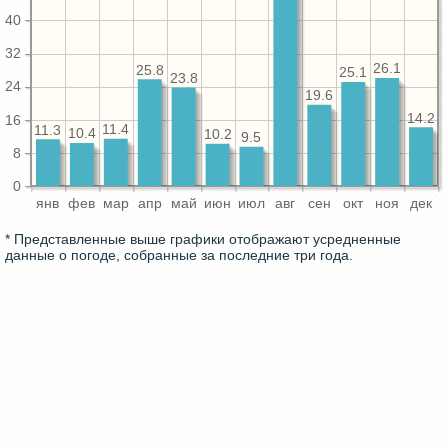
40
32
26.1
25.8
25.1
23.8
24
19.6
14.2
16
11.4
11.3
10.4
10.2
9.5
8
0
янв
фев
мар
апр
май
июн
июл
авг
сен
окт
ноя
дек
* Представленные выше графики отображают усредненные
данные о погоде, собранные за последние три года.