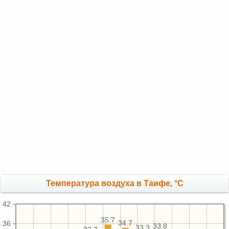
Температура воздуха в Таифе, °C
42
35.7
34.7
36
33.8
33.3