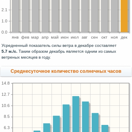
2.1
1.0
0.0
янв
фев
мар
апр
май
июн
июл
авг
сен
окт
ноя
дек
Усредненный показатель силы ветра в декабре составляет
5.7 м./с.
Таким образом декабрь является одним из самых
ветреных месяцев в году.
Среднесуточное количество солнечных часов
14.8
12.7
10.6
8.5
6.3