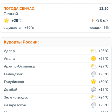
ПОГОДА СЕЙЧАС
13:20
Сенной
+29
°C
Ю 5 м/с
ощущается: +30°c
осадки: 3%
Курорты России:
Адлер
+26°C
Анапа
+28°C
Архипо-Осиповка
+27°C
Геленджик
+26°C
Голубицкая
+30°C
Домбай
+18°C
Зеленоградск
+24°C
Лазаревское
+26°C