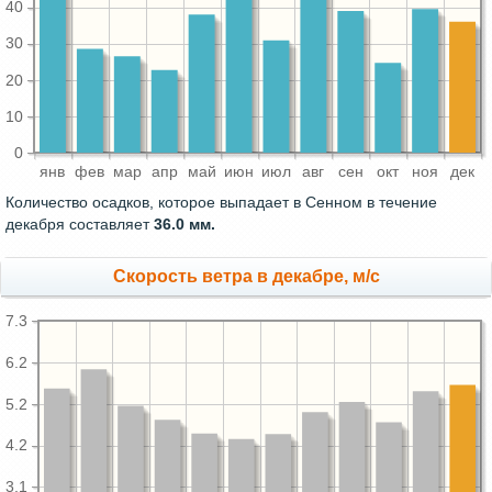
40
30
20
10
0
янв
фев
мар
апр
май
июн
июл
авг
сен
окт
ноя
дек
Количество осадков, которое выпадает в Сенном в течение
декабря составляет
36.0 мм.
Скорость ветра в декабре, м/с
7.3
6.2
5.2
4.2
3.1