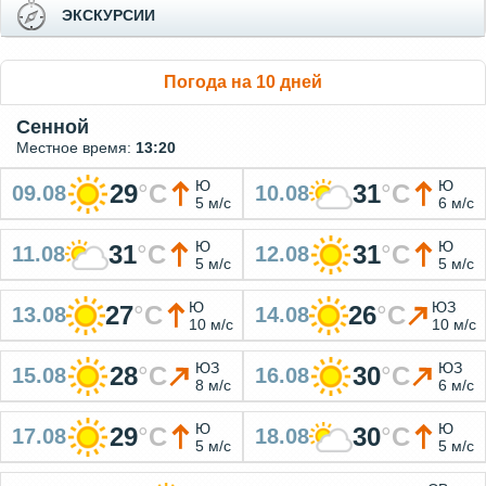
ЭКСКУРСИИ
Погода на 10 дней
Сенной
Местное время:
13:20
Ю
Ю
29
°
C
31
°
C
09.08
10.08
5 м/с
6 м/с
Ю
Ю
31
°
C
31
°
C
11.08
12.08
5 м/с
5 м/с
Ю
ЮЗ
27
°
C
26
°
C
13.08
14.08
10 м/с
10 м/с
ЮЗ
ЮЗ
28
°
C
30
°
C
15.08
16.08
8 м/с
6 м/с
Ю
Ю
29
°
C
30
°
C
17.08
18.08
5 м/с
5 м/с