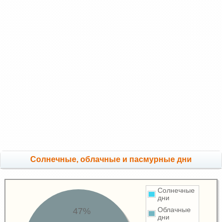
Cолнечные, облачные и пасмурные дни
Солнечные
дни
47%
Облачные
дни