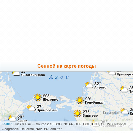
Сенной на карте погоды
Leaflet
| Tiles © Esri — Sources: GEBCO, NOAA, CHS, OSU, UNH, CSUMB, National
Geographic, DeLorme, NAVTEQ, and Esri