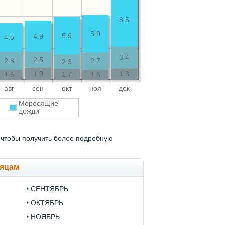
8.5
5.9
5.9
4.9
4.5
3.4
2.5
2.8
2.7
2.3
1.9
1.8
1.7
1.6
1.6
авг
сен
окт
ноя
дек
Моросящие
дожди
 чтобы получить более подробную
сяцам
СЕНТЯБРЬ
ОКТЯБРЬ
НОЯБРЬ