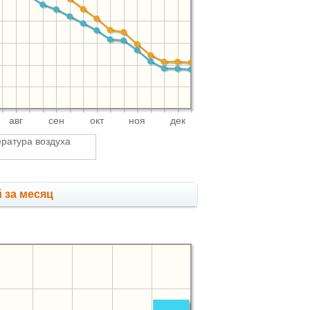
авг
сен
окт
ноя
дек
ратура воздуха
ю
 за месяц