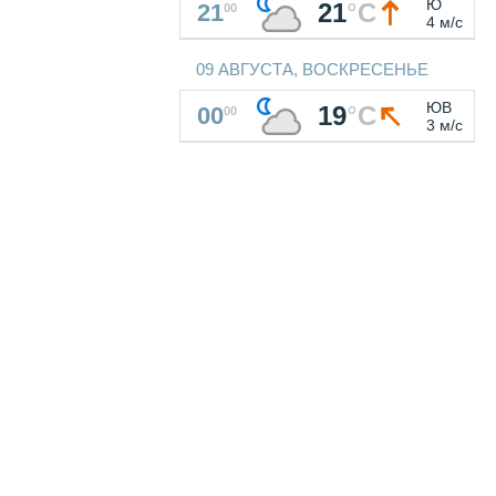
Ю
21
°
C
21
00
4 м/с
09 АВГУСТА, ВОСКРЕСЕНЬЕ
ЮВ
19
°
C
00
00
3 м/с