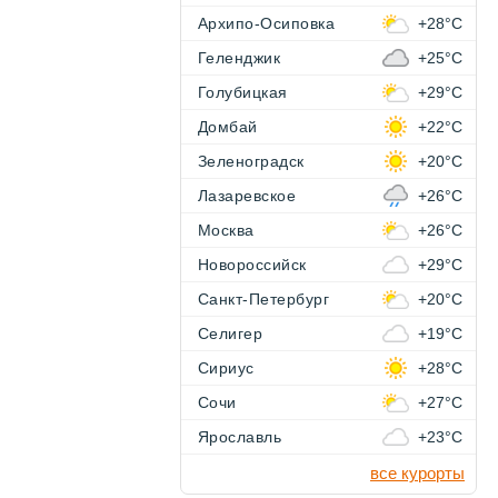
Архипо-Осиповка
+28°C
Геленджик
+25°C
Голубицкая
+29°C
Домбай
+22°C
Зеленоградск
+20°C
Лазаревское
+26°C
Москва
+26°C
Новороссийск
+29°C
Санкт-Петербург
+20°C
Селигер
+19°C
Сириус
+28°C
Сочи
+27°C
Ярославль
+23°C
все курорты