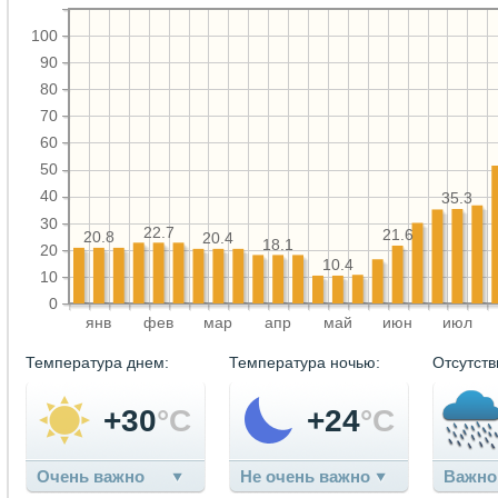
100
90
80
70
60
50
40
35.3
30
22.7
21.6
20.8
20.4
18.1
20
10.4
10
0
янв
фев
мар
апр
май
июн
июл
Температура днем:
Температура ночью:
Отсутств
+30
°C
+24
°C
Очень важно
Не очень важно
Важно