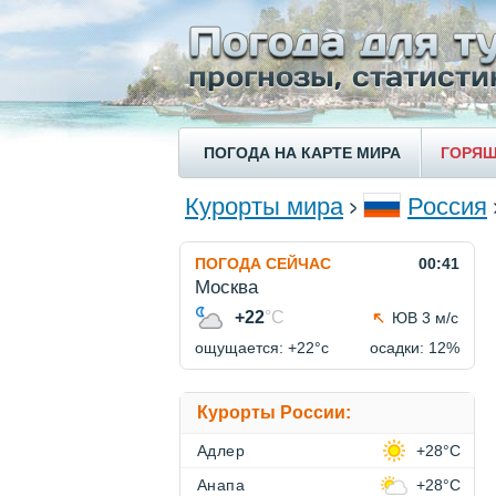
ПОГОДА НА КАРТЕ МИРА
ГОРЯЩ
Курорты мира
Россия
ПОГОДА СЕЙЧАС
00:41
Москва
+22
°C
ЮВ 3 м/с
ощущается: +22°c
осадки: 12%
Курорты России:
Адлер
+28°C
Анапа
+28°C