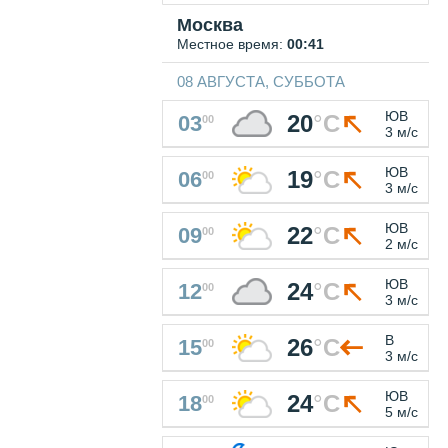
Москва
Местное время:
00:41
08 АВГУСТА, СУББОТА
ЮВ
20
°
C
03
00
3 м/с
ЮВ
19
°
C
06
00
3 м/с
ЮВ
22
°
C
09
00
2 м/с
ЮВ
24
°
C
12
00
3 м/с
В
26
°
C
15
00
3 м/с
ЮВ
24
°
C
18
00
5 м/с