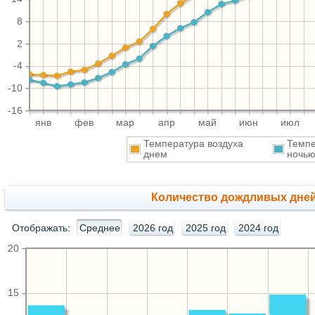
8
2
-4
-10
-16
янв
фев
мар
апр
май
июн
июл
Температура воздуха
Темпе
днем
ночь
Количество дождливых дней
Отображать:
Среднее
2026 год
2025 год
2024 год
20
15