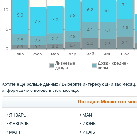
7.1
10
6.2
5.8
9.9
7.9
7.2
7.5
4.6
5
4.1
4.4
2.9
2.7
2.8
2.3
3.1
2.8
2.5
1.7
1.2
0.9
0.9
0
янв
фев
мар
апр
май
июн
июл
Ливневые
Дожди средней
дожди
силы
Хотите еще больше данных? Выберите интересующий вас месяц,
информацию о погоде в этом месяце.
Погода в Москве по ме
ЯНВАРЬ
МАЙ
ФЕВРАЛЬ
ИЮНЬ
МАРТ
ИЮЛЬ