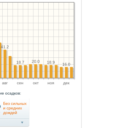
41.2
20.0
18.9
18.7
16.0
авг
сен
окт
ноя
дек
ие осадков:
Без сильных
и средних
дождей