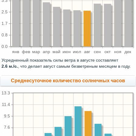
3.3
2.5
1.7
0.8
0.0
янв
фев
мар
апр
май
июн
июл
авг
сен
окт
ноя
дек
Усредненный показатель силы ветра в августе составляет
2.6 м./с.
, что делает август самым безветреным месяцем в году.
Среднесуточное количество солнечных часов
13.3
11.4
9.5
7.6