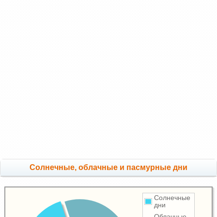
Cолнечные, облачные и пасмурные дни
Солнечные
дни
Облачные