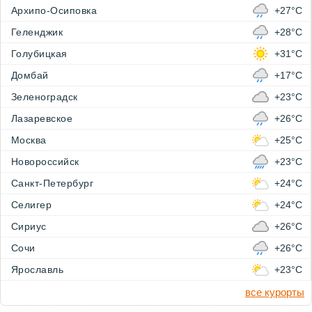
Архипо-Осиповка
+27°C
Геленджик
+28°C
Голубицкая
+31°C
Домбай
+17°C
Зеленоградск
+23°C
Лазаревское
+26°C
Москва
+25°C
Новороссийск
+23°C
Санкт-Петербург
+24°C
Селигер
+24°C
Сириус
+26°C
Сочи
+26°C
Ярославль
+23°C
все курорты