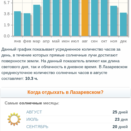
5.7
3.8
1.9
0.0
янв
фев
мар
апр
май
июн
июл
авг
сен
окт
ноя
дек
Данный график показывает усредненное количество часов за
день, в течение которых прямые солнечные лучи достигают
поверхности земли. На данный показатель влияют как длина
светового дня, так и облачность в дневное время. В Лазаревском
среднесуточное количество солнечных часов в августе
составляет:
10.3 ч.
Когда отдыхать в Лазаревском?
Самые
солнечные
месяцы:
АВГУСТ
25
дней
ИЮЛЬ
23
дня
СЕНТЯБРЬ
20
дней