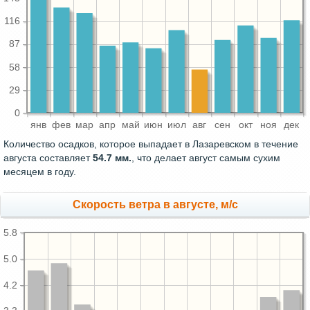
116
87
58
29
0
янв
фев
мар
апр
май
июн
июл
авг
сен
окт
ноя
дек
Количество осадков, которое выпадает в Лазаревском в течение
августа составляет
54.7 мм.
, что делает август самым сухим
месяцем в году.
Скорость ветра в августе, м/с
5.8
5.0
4.2