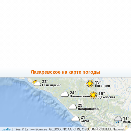
Лазаревское на карте погоды
Leaflet
| Tiles © Esri — Sources: GEBCO, NOAA, CHS, OSU, UNH, CSUMB, National