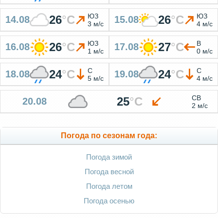
ЮЗ
ЮЗ
26
°
C
26
°
C
14.08
15.08
3 м/с
4 м/с
ЮЗ
В
26
°
C
27
°
C
16.08
17.08
1 м/с
0 м/с
С
С
24
°
C
24
°
C
18.08
19.08
5 м/с
4 м/с
СВ
25
°
C
20.08
2 м/с
Погода по сезонам года:
Погода зимой
Погода весной
Погода летом
Погода осенью