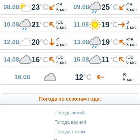
СВ
СВ
23
°
C
25
°
C
08.08
09.08
5 м/с
3 м/с
ЮВ
З
21
°
C
19
°
C
10.08
11.08
6 м/с
1 м/с
С
ЮВ
20
°
C
19
°
C
12.08
13.08
4 м/с
3 м/с
ЮВ
ЮВ
16
°
C
11
°
C
14.08
15.08
4 м/с
6 м/с
В
12
°
C
16.08
5 м/с
Погода по сезонам года:
Погода зимой
Погода весной
Погода летом