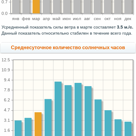
0.7
0.0
янв
фев
мар
апр
май
июн
июл
авг
сен
окт
ноя
дек
Усредненный показатель силы ветра в марте составляет
3.5 м./с.
Данный показатель относительно стабилен в течение всего года.
Среднесуточное количество солнечных часов
12.5
10.9
9.4
7.8
6.2
4.7
3.1
1.6