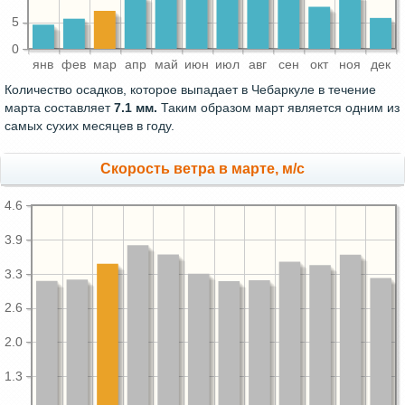
5
0
янв
фев
мар
апр
май
июн
июл
авг
сен
окт
ноя
дек
Количество осадков, которое выпадает в Чебаркуле в течение
марта составляет
7.1 мм.
Таким образом март является одним из
самых сухих месяцев в году.
Скорость ветра в марте, м/с
4.6
3.9
3.3
2.6
2.0
1.3