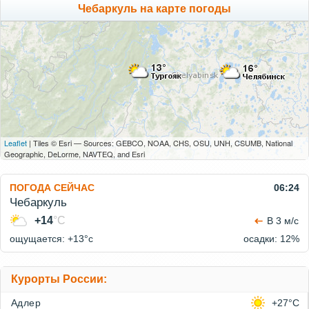
Чебаркуль на карте погоды
Leaflet
| Tiles © Esri — Sources: GEBCO, NOAA, CHS, OSU, UNH, CSUMB, National
Geographic, DeLorme, NAVTEQ, and Esri
ПОГОДА СЕЙЧАС
06:24
Чебаркуль
+14
°C
В 3 м/с
ощущается: +13°c
осадки: 12%
Курорты России:
Адлер
+27°C