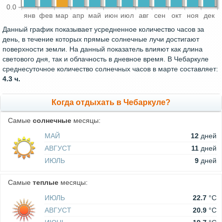
0.0
янв
фев
мар
апр
май
июн
июл
авг
сен
окт
ноя
дек
Данный график показывает усредненное количество часов за
день, в течение которых прямые солнечные лучи достигают
поверхности земли. На данный показатель влияют как длина
светового дня, так и облачность в дневное время. В Чебаркуле
среднесуточное количество солнечных часов в марте составляет:
4.3 ч.
Когда отдыхать в Чебаркуле?
Самые
солнечные
месяцы:
МАЙ
12
дней
АВГУСТ
11
дней
ИЮЛЬ
9
дней
Самые
теплые
месяцы:
ИЮЛЬ
22.7
°C
АВГУСТ
20.9
°C