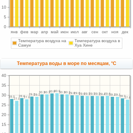
10
5
0
янв
фев
мар
апр
май
июн
июл
авг
сен
окт
ноя
дек
Температура воздуха на
Температура воздуха в
Самуи
Хуа Хине
Температура воды в море по месяцам, °C
40
35
30.9
30.8
30.3
30.3
30.3
30.3
29.8
29.8
29.6
29.6
29.5
29.5
29.5
29.4
29.2
30
29.1
29.1
29.1
28.4
28.3
28.0
27.8
27.6
27.0
25
20
15