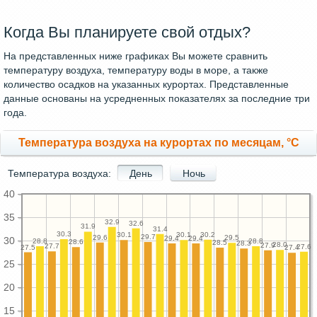
Когда Вы планируете свой отдых?
На представленных ниже графиках Вы можете сравнить
температуру воздуха, температуру воды в море, а также
количество осадков на указанных курортах. Представленные
данные основаны на усредненных показателях за последние три
года.
Температура воздуха на курортах по месяцам, °C
Температура воздуха:
День
Ночь
40
35
32.9
32.6
31.9
31.4
30.3
30.2
30.1
30.1
29.7
29.6
29.5
29.4
29.4
30
28.8
28.8
28.6
28.5
28.3
28.0
27.9
27.7
27.6
27.5
27.4
25
20
15