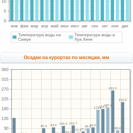
10
5
0
янв
фев
мар
апр
май
июн
июл
авг
сен
окт
ноя
дек
Температура воды на
Температура воды в
Самуи
Хуа Хине
Осадки на курортах по месяцам, мм
360
315
263.5
270
225
210.0
185.3
178.3
174.8
180
135
102.7
100.4
94.0
93.8
90.3
88.8
90
80.9
75.1
70.5
63.1