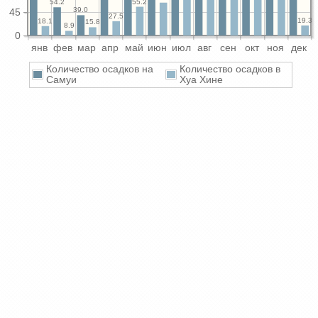
55.2
54.2
39.0
45
27.5
19.3
18.1
15.8
8.9
0
янв
фев
мар
апр
май
июн
июл
авг
сен
окт
ноя
дек
Количество осадков на
Количество осадков в
Самуи
Хуа Хине