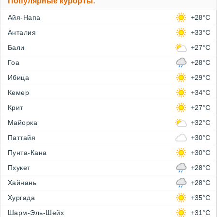
Популярные курорты:
Айя-Напа
+28°C
Анталия
+33°C
Бали
+27°C
Гоа
+28°C
Ибица
+29°C
Кемер
+34°C
Крит
+27°C
Майорка
+32°C
Паттайя
+30°C
Пунта-Кана
+30°C
Пхукет
+28°C
Хайнань
+28°C
Хургада
+35°C
Шарм-Эль-Шейх
+31°C