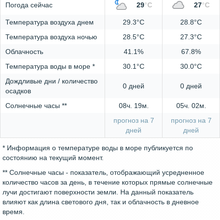
Погода сейчас
29
°
C
27
°
C
Температура воздуха днем
29.3°C
28.8°C
Температура воздуха ночью
28.5°C
27.3°C
Облачность
41.1%
67.8%
Температура воды в море *
30.1°C
30.0°C
Дождливые дни / количество
0 дней
0 дней
осадков
Солнечные часы **
08ч. 19м.
05ч. 02м.
прогноз на 7
прогноз на 7
дней
дней
* Информация о температуре воды в море публикуется по
состоянию на текущий момент.
** Солнечные часы - показатель, отображающий усредненное
количество часов за день, в течение которых прямые солнечные
лучи достигают поверхности земли. На данный показатель
влияют как длина светового дня, так и облачность в дневное
время.