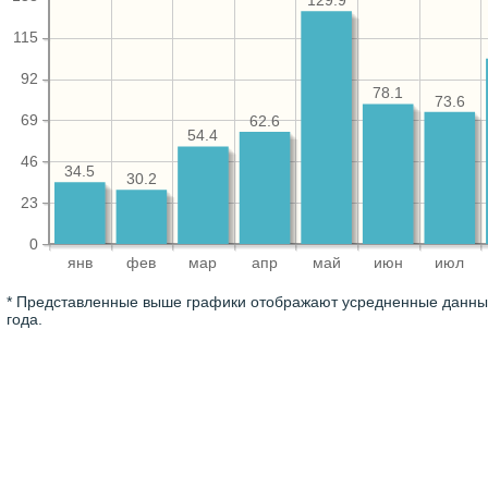
129.9
115
92
78.1
73.6
69
62.6
54.4
46
34.5
30.2
23
0
янв
фев
мар
апр
май
июн
июл
* Представленные выше графики отображают усредненные данные
года.