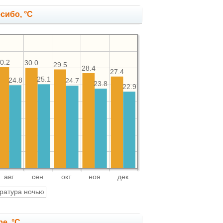
сибо, °C
0.2
30.0
29.5
28.4
27.4
25.1
24.8
24.7
23.8
22.9
авг
сен
окт
ноя
дек
ратура ночью
е, °C