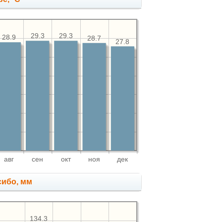
29.3
29.3
28.9
28.7
27.8
авг
сен
окт
ноя
дек
сибо, мм
134.3