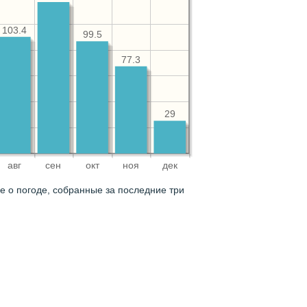
103.4
99.5
77.3
29
авг
сен
окт
ноя
дек
 о погоде, собранные за последние три