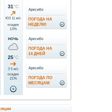
31
°C
Аресибо
ЮЗ 11 м/c
ПОГОДА НА
НЕДЕЛЮ
осадки
13%
Аресибо
НОЧЬ
ПОГОДА НА
14 ДНЕЙ
25
°C
Аресибо
З 5 м/c
осадки
ПОГОДА ПО
21%
МЕСЯЦАМ
сяцам