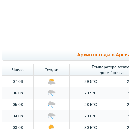
Архив погоды в Арес
Температура возду
Число
Осадки
днем / ночью
07.08
29.5°C
2
06.08
29.5°C
2
05.08
28.5°C
2
04.08
29.0°C
2
03.08
30.5°C
2