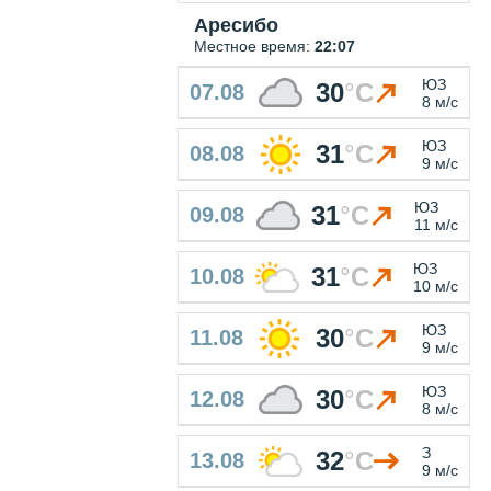
Аресибо
Местное время:
22:07
ЮЗ
30
°
C
07.08
8 м/с
ЮЗ
31
°
C
08.08
9 м/с
ЮЗ
31
°
C
09.08
11 м/с
ЮЗ
31
°
C
10.08
10 м/с
ЮЗ
30
°
C
11.08
9 м/с
ЮЗ
30
°
C
12.08
8 м/с
З
32
°
C
13.08
9 м/с