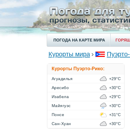
ПОГОДА НА КАРТЕ МИРА
ГОРЯЩ
Курорты мира
Пуэрто
Курорты Пуэрто-Рико:
Агуадилья
+29°C
Аресибо
+30°C
Изабела
+29°C
Майягуэс
+30°C
Понсе
+31°C
Сан-Хуан
+30°C