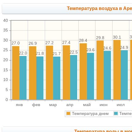
Температура воздуха в Аре
40
35
3
30.1
29.8
30
28.4
27.4
27.2
27.0
26.9
24.9
24.6
23.6
25
22.5
22.0
21.8
21.7
20
15
10
5
0
янв
фев
мар
апр
май
июн
июл
Температура днем
Темпе
Температура воды в мор