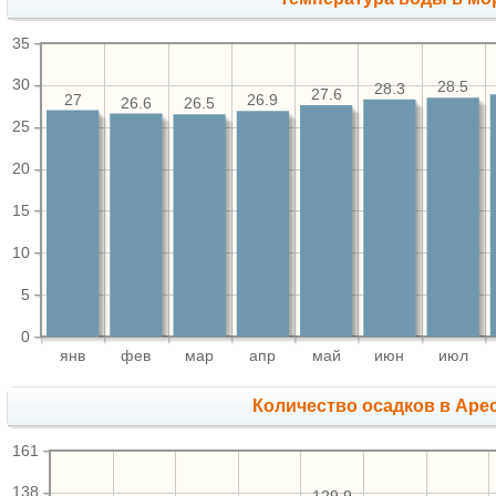
35
30
28.5
28.3
27.6
27
26.9
26.6
26.5
25
20
15
10
5
0
янв
фев
мар
апр
май
июн
июл
Количество осадков в Аре
161
138