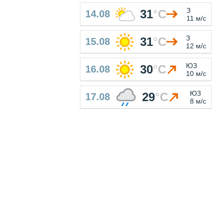
З
31
°
C
14.08
11 м/с
З
31
°
C
15.08
12 м/с
ЮЗ
30
°
C
16.08
10 м/с
ЮЗ
29
°
C
17.08
8 м/с