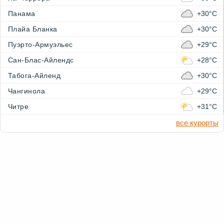
Панама
+30°C
Плайа Бланка
+30°C
Пуэрто-Армуэльес
+29°C
Сан-Блас-Айлендс
+28°C
Табога-Айленд
+30°C
Чангинола
+29°C
Читре
+31°C
все курорты