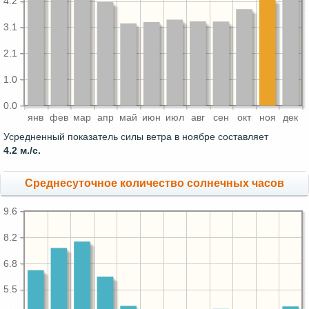
4.2
3.1
2.1
1.0
0.0
янв
фев
мар
апр
май
июн
июл
авг
сен
окт
ноя
дек
Усредненный показатель силы ветра в ноябре составляет
4.2 м./с.
Среднесуточное количество солнечных часов
9.6
8.2
6.8
5.5