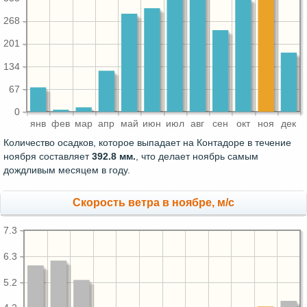
268
201
134
67
0
янв
фев
мар
апр
май
июн
июл
авг
сен
окт
ноя
дек
Количество осадков, которое выпадает на Контадоре в течение
ноября составляет
392.8 мм.
, что делает ноябрь самым
дождливым месяцем в году.
Скорость ветра в ноябре, м/с
7.3
6.3
5.2