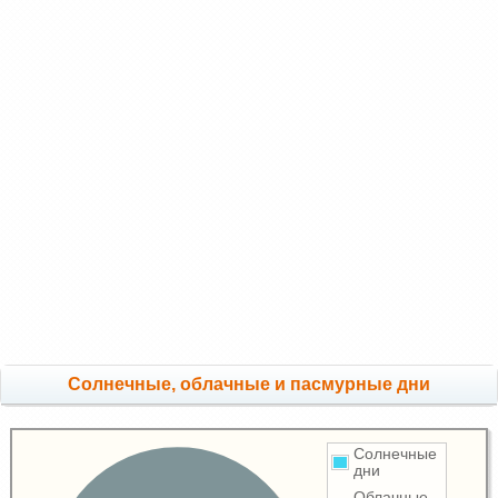
Cолнечные, облачные и пасмурные дни
Солнечные
дни
Облачные