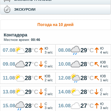
ЭКСКУРСИИ
Погода на 10 дней
Контадора
Местное время:
00:46
Ю
Ю
28
°
C
29
°
C
07.08
08.08
3 м/с
4 м/с
С
ЮВ
27
°
C
28
°
C
09.08
10.08
0 м/с
4 м/с
ЮВ
ЮВ
28
°
C
28
°
C
11.08
12.08
2 м/с
1 м/с
С
С
29
°
C
28
°
C
13.08
14.08
2 м/с
2 м/с
С
Ю
28
°
C
27
°
C
15.08
16.08
3 м/с
3 м/с