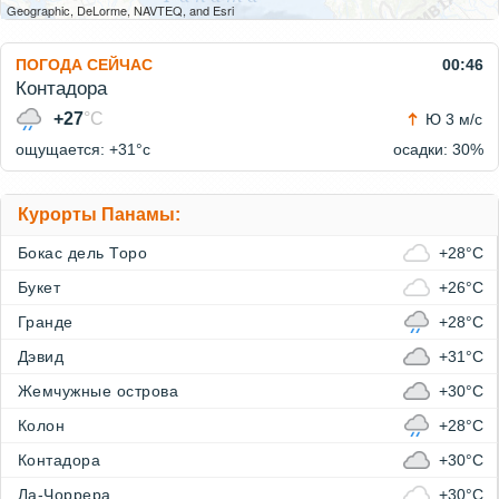
Geographic, DeLorme, NAVTEQ, and Esri
ПОГОДА СЕЙЧАС
00:46
Контадора
+27
°C
Ю 3 м/с
ощущается: +31°c
осадки: 30%
Курорты Панамы:
Бокас дель Торо
+28°C
Букет
+26°C
Гранде
+28°C
Дэвид
+31°C
Жемчужные острова
+30°C
Колон
+28°C
Контадора
+30°C
Ла-Чоррера
+30°C