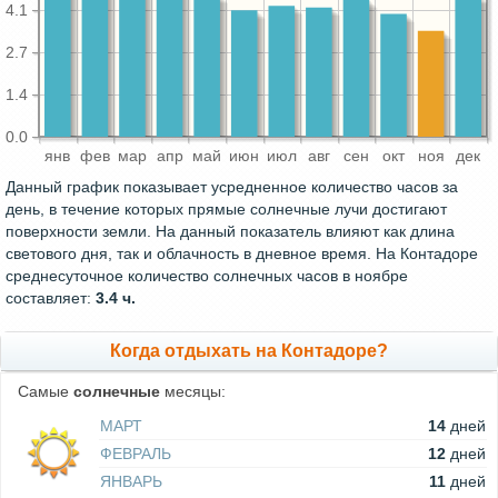
4.1
2.7
1.4
0.0
янв
фев
мар
апр
май
июн
июл
авг
сен
окт
ноя
дек
Данный график показывает усредненное количество часов за
день, в течение которых прямые солнечные лучи достигают
поверхности земли. На данный показатель влияют как длина
светового дня, так и облачность в дневное время. На Контадоре
среднесуточное количество солнечных часов в ноябре
составляет:
3.4 ч.
Когда отдыхать на Контадоре?
Самые
солнечные
месяцы:
МАРТ
14
дней
ФЕВРАЛЬ
12
дней
ЯНВАРЬ
11
дней