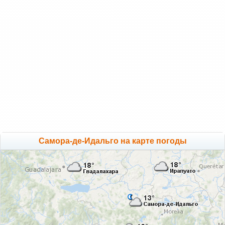
Самора-де-Идальго на карте погоды