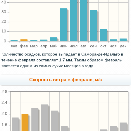
40
30
20
10
0
янв
фев
мар
апр
май
июн
июл
авг
сен
окт
ноя
дек
Количество осадков, которое выпадает в Самора-де-Идальго в
течение февраля составляет
1.7 мм.
Таким образом февраль
является одним из самых сухих месяцев в году.
Скорость ветра в феврале, м/с
2.8
2.4
2.0
1.6