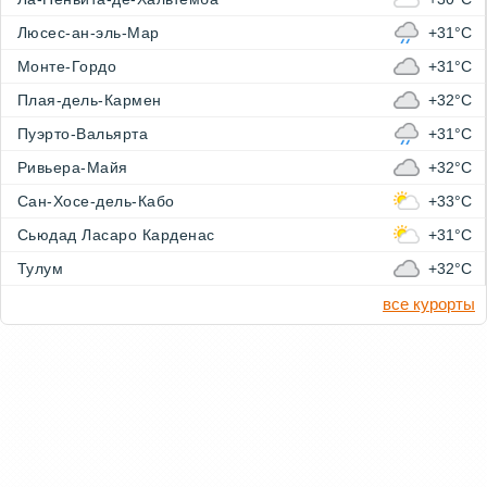
Люсес-ан-эль-Мар
+31°C
Монте-Гордо
+31°C
Плая-дель-Кармен
+32°C
Пуэрто-Вальярта
+31°C
Ривьера-Майя
+32°C
Сан-Хосе-дель-Кабо
+33°C
Сьюдад Ласаро Карденас
+31°C
Тулум
+32°C
все курорты