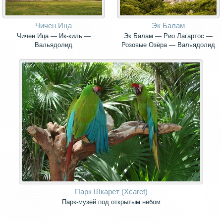
Чичен Ица
Эк Балам
Чичен Ица — Ик-киль —
Эк Балам — Рио Лагартос —
Вальядолид
Розовые Озёра — Вальядолид
Парк Шкарет (Xcaret)
Парк-музей под открытым небом