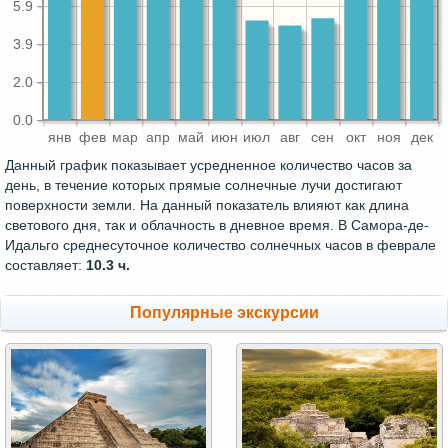
5.9
3.9
2.0
0.0
янв
фев
мар
апр
май
июн
июл
авг
сен
окт
ноя
дек
Данный график показывает усредненное количество часов за
день, в течение которых прямые солнечные лучи достигают
поверхности земли. На данный показатель влияют как длина
светового дня, так и облачность в дневное время. В Самора-де-
Идальго среднесуточное количество солнечных часов в феврале
составляет:
10.3 ч.
Популярные экскурсии