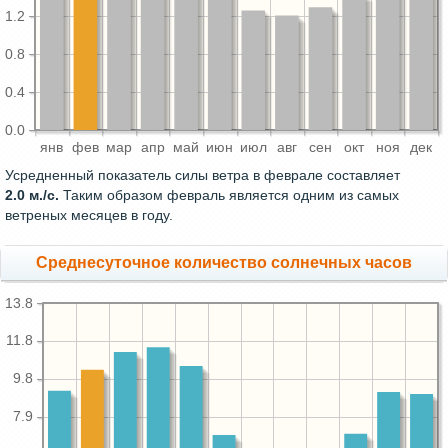
1.2
0.8
0.4
0.0
янв
фев
мар
апр
май
июн
июл
авг
сен
окт
ноя
дек
Усредненный показатель силы ветра в феврале составляет
2.0 м./с.
Таким образом февраль является одним из самых
ветреных месяцев в году.
Среднесуточное количество солнечных часов
13.8
11.8
9.8
7.9