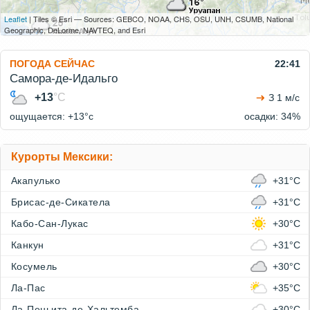
Leaflet
| Tiles © Esri — Sources: GEBCO, NOAA, CHS, OSU, UNH, CSUMB, National
Geographic, DeLorme, NAVTEQ, and Esri
ПОГОДА СЕЙЧАС
22:41
Самора-де-Идальго
+13
°C
З 1 м/с
ощущается: +13°c
осадки: 34%
Курорты Мексики:
Акапулько
+31°C
Брисас-де-Сикатела
+31°C
Кабо-Сан-Лукас
+30°C
Канкун
+31°C
Косумель
+30°C
Ла-Пас
+35°C
Ла-Пеньита-де-Хальтемба
+30°C