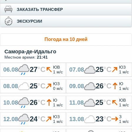
ЗАКАЗАТЬ ТРАНСФЕР
ЭКСКУРСИИ
Погода на 10 дней
Самора-де-Идальго
Местное время:
21:41
ЮВ
ЮЗ
27
°
C
25
°
C
06.08
07.08
1 м/с
1 м/с
ЮЗ
Ю
25
°
C
26
°
C
08.08
09.08
0 м/с
1 м/с
Ю
ЮВ
26
°
C
25
°
C
10.08
11.08
1 м/с
1 м/с
ЮЗ
З
24
°
C
23
°
C
12.08
13.08
1 м/с
1 м/с