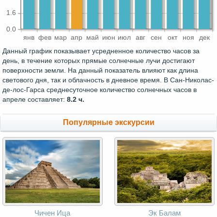
1.6
0.0
янв
фев
мар
апр
май
июн
июл
авг
сен
окт
ноя
дек
Данный график показывает усредненное количество часов за
день, в течение которых прямые солнечные лучи достигают
поверхности земли. На данный показатель влияют как длина
светового дня, так и облачность в дневное время. В Сан-Николас-
де-лос-Гарса среднесуточное количество солнечных часов в
апреле составляет:
8.2 ч.
Популярные экскурсии
Чичен Ица
Эк Балам