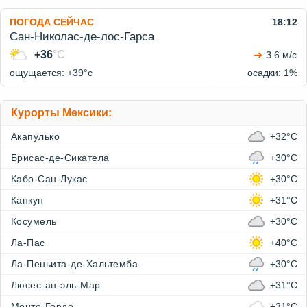
ПОГОДА СЕЙЧАС
18:12
Сан-Николас-де-лос-Гарса
+36
°C
З 6 м/с
ощущается: +39°c
осадки: 1%
Курорты Мексики:
Акапулько
+32°C
Брисас-де-Сикатела
+30°C
Кабо-Сан-Лукас
+30°C
Канкун
+31°C
Косумель
+30°C
Ла-Пас
+40°C
Ла-Пеньита-де-Хальтемба
+30°C
Люсес-ан-эль-Мар
+31°C
Монте-Гордо
+31°C