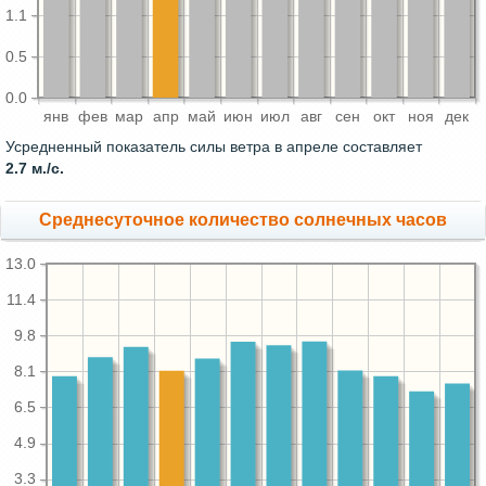
1.1
0.5
0.0
янв
фев
мар
апр
май
июн
июл
авг
сен
окт
ноя
дек
Усредненный показатель силы ветра в апреле составляет
2.7 м./с.
Среднесуточное количество солнечных часов
13.0
11.4
9.8
8.1
6.5
4.9
3.3