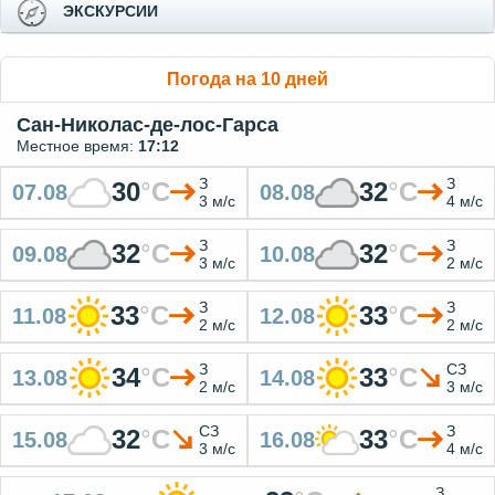
ЭКСКУРСИИ
Погода на 10 дней
Сан-Николас-де-лос-Гарса
Местное время:
17:12
З
З
30
°
C
32
°
C
07.08
08.08
3 м/с
4 м/с
З
З
32
°
C
32
°
C
09.08
10.08
3 м/с
2 м/с
З
З
33
°
C
33
°
C
11.08
12.08
2 м/с
2 м/с
З
СЗ
34
°
C
33
°
C
13.08
14.08
2 м/с
3 м/с
СЗ
З
32
°
C
33
°
C
15.08
16.08
3 м/с
4 м/с
З