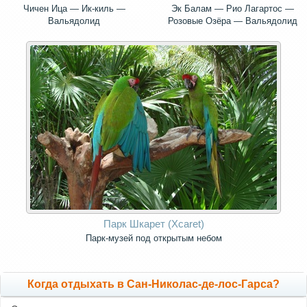
Чичен Ица — Ик-киль —
Эк Балам — Рио Лагартос —
Вальядолид
Розовые Озёра — Вальядолид
Парк Шкарет (Xcaret)
Парк-музей под открытым небом
Когда отдыхать в Сан-Николас-де-лос-Гарса?