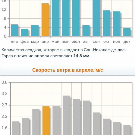
16
12
8
4
0
янв
фев
мар
апр
май
июн
июл
авг
сен
окт
ноя
дек
Количество осадков, которое выпадает в Сан-Николас-де-лос-
Гарса в течение апреля составляет
14.8 мм.
Скорость ветра в апреле, м/с
3.8
3.2
2.7
2.2
1.6