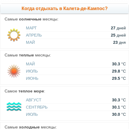
Когда отдыхать в Калета-де-Кампос?
Самые
солнечные
месяцы:
МАРТ
27
дней
АПРЕЛЬ
25
дней
МАЙ
23
дня
Самые
теплые
месяцы:
МАЙ
30.3
°C
ИЮЛЬ
29.8
°C
ИЮНЬ
29.5
°C
Самое
теплое море
:
АВГУСТ
30.3
°C
СЕНТЯБРЬ
30.1
°C
ИЮЛЬ
30.0
°C
Самые
холодные
месяцы: