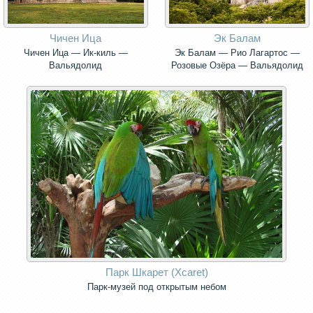
Чичен Ица
Эк Балам
Чичен Ица — Ик-киль —
Эк Балам — Рио Лагартос —
Вальядолид
Розовые Озёра — Вальядолид
Парк Шкарет (Xcaret)
Парк-музей под открытым небом