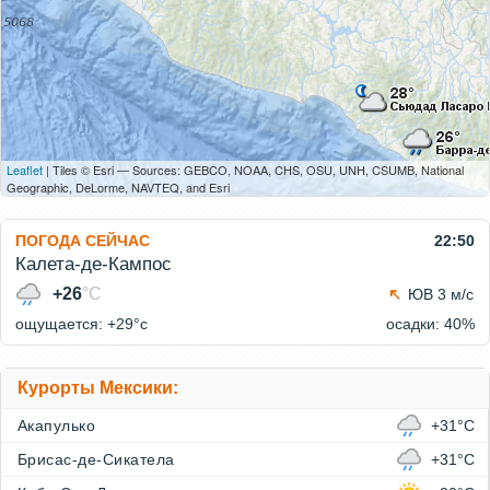
Leaflet
| Tiles © Esri — Sources: GEBCO, NOAA, CHS, OSU, UNH, CSUMB, National
Geographic, DeLorme, NAVTEQ, and Esri
ПОГОДА СЕЙЧАС
22:50
Калета-де-Кампос
+26
°C
ЮВ 3 м/с
ощущается: +29°c
осадки: 40%
Курорты Мексики:
Акапулько
+31°C
Брисас-де-Сикатела
+31°C