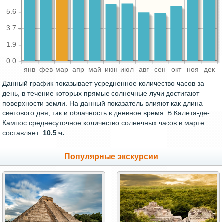
5.6
3.7
1.9
0.0
янв
фев
мар
апр
май
июн
июл
авг
сен
окт
ноя
дек
Данный график показывает усредненное количество часов за
день, в течение которых прямые солнечные лучи достигают
поверхности земли. На данный показатель влияют как длина
светового дня, так и облачность в дневное время. В Калета-де-
Кампос среднесуточное количество солнечных часов в марте
составляет:
10.5 ч.
Популярные экскурсии