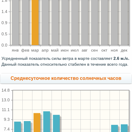
1.8
1.4
0.9
0.5
0.0
янв
фев
мар
апр
май
июн
июл
авг
сен
окт
ноя
дек
Усредненный показатель силы ветра в марте составляет
2.6 м./с.
Данный показатель относительно стабилен в течение всего года.
Среднесуточное количество солнечных часов
14.8
13.0
11.1
9.3
7.4