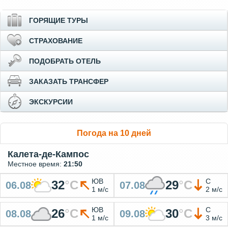
ГОРЯЩИЕ ТУРЫ
СТРАХОВАНИЕ
ПОДОБРАТЬ ОТЕЛЬ
ЗАКАЗАТЬ ТРАНСФЕР
ЭКСКУРСИИ
Погода на 10 дней
Калета-де-Кампос
Местное время:
21:50
ЮВ
С
32
°
C
29
°
C
06.08
07.08
1 м/с
2 м/с
ЮВ
С
26
°
C
30
°
C
08.08
09.08
1 м/с
3 м/с