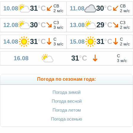
СВ
СВ
31
°
C
30
°
C
10.08
11.08
2 м/с
2 м/с
СЗ
СЗ
30
°
C
29
°
C
12.08
13.08
3 м/с
2 м/с
С
С
31
°
C
31
°
C
14.08
15.08
3 м/с
2 м/с
С
31
°
C
16.08
3 м/с
Погода по сезонам года:
Погода зимой
Погода весной
Погода летом
Погода осенью