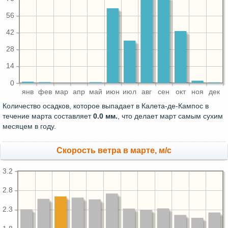
56
42
28
14
0
янв
фев
мар
апр
май
июн
июл
авг
сен
окт
ноя
дек
Количество осадков, которое выпадает в Калета-де-Кампос в
течение марта составляет
0.0 мм.
, что делает март самым сухим
месяцем в году.
Скорость ветра в марте, м/с
3.2
2.8
2.3