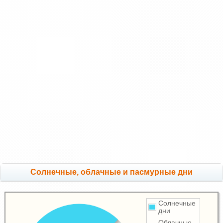
Cолнечные, облачные и пасмурные дни
Солнечные
дни
Облачные