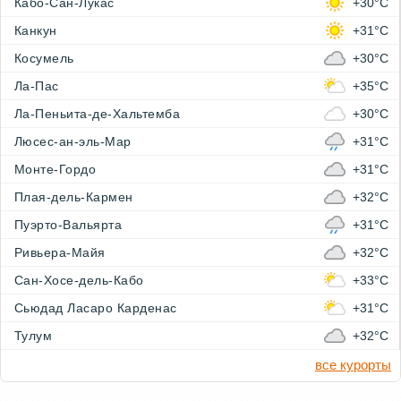
Кабо-Сан-Лукас
+30°C
Канкун
+31°C
Косумель
+30°C
Ла-Пас
+35°C
Ла-Пеньита-де-Хальтемба
+30°C
Люсес-ан-эль-Мар
+31°C
Монте-Гордо
+31°C
Плая-дель-Кармен
+32°C
Пуэрто-Вальярта
+31°C
Ривьера-Майя
+32°C
Сан-Хосе-дель-Кабо
+33°C
Сьюдад Ласаро Карденас
+31°C
Тулум
+32°C
все курорты