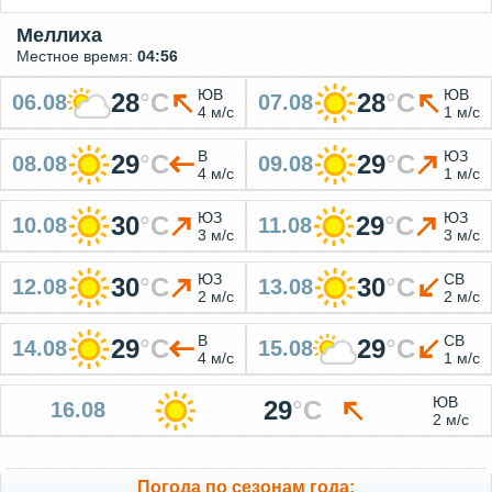
Меллиха
Местное время:
04:56
ЮВ
ЮВ
28
°
C
28
°
C
06.08
07.08
4 м/с
1 м/с
В
ЮЗ
29
°
C
29
°
C
08.08
09.08
4 м/с
1 м/с
ЮЗ
ЮЗ
30
°
C
29
°
C
10.08
11.08
3 м/с
3 м/с
ЮЗ
СВ
30
°
C
30
°
C
12.08
13.08
2 м/с
2 м/с
В
СВ
29
°
C
29
°
C
14.08
15.08
4 м/с
1 м/с
ЮВ
29
°
C
16.08
2 м/с
Погода по сезонам года: