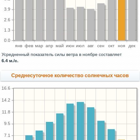
3.9
2.6
1.3
0.0
янв
фев
мар
апр
май
июн
июл
авг
сен
окт
ноя
дек
Усредненный показатель силы ветра в ноябре составляет
6.4 м./с.
Среднесуточное количество солнечных часов
16.6
14.2
11.8
9.5
7.1