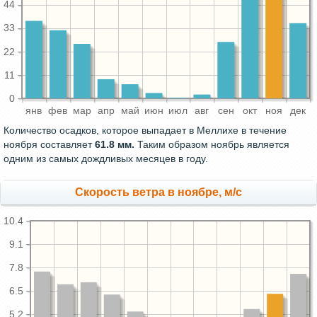
44
33
22
11
0
янв
фев
мар
апр
май
июн
июл
авг
сен
окт
ноя
дек
Количество осадков, которое выпадает в Меллихе в течение
ноября составляет
61.8 мм.
Таким образом ноябрь является
одним из самых дождливых месяцев в году.
Скорость ветра в ноябре, м/с
10.4
9.1
7.8
6.5
5.2