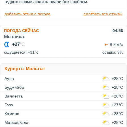
гидрокостюме люди плавали без проблем.
добавить отзыв о погоде
смотреть все отзывы
ПОГОДА СЕЙЧАС
04:56
Меллиха
+27
°C
В 3 м/с
ощущается: +31°c
осадки: 9%
Курорты Мальты:
Аура
+28°C
Буджибба
+28°C
Валлетта
+28°C
Гозо
+27°C
Комино
+28°C
Марсаскала
+28°C