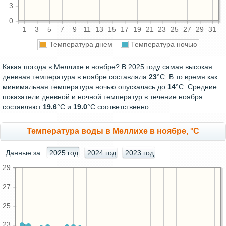
3
0
1
3
5
7
9
11
13
15
17
19
21
23
25
27
29
31
Температура днем
Температура ночью
Какая погода в Меллихе в ноябре? В 2025 году самая высокая
дневная температура в ноябре составляла
23
°С. В то время как
минимальная температура ночью опускалась до
14
°C. Средние
показатели дневной и ночной температур в течение ноября
составляют
19.6
°С и
19.0
°С соответственно.
Температура воды в Меллихе в ноябре, °C
Данные за:
2025 год
2024 год
2023 год
29
27
25
23