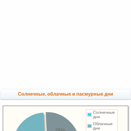
Cолнечные, облачные и пасмурные дни
Солнечные
дни
Облачные
дни
26%