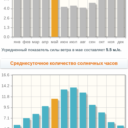
4.0
2.6
1.3
0.0
янв
фев
мар
апр
май
июн
июл
авг
сен
окт
ноя
дек
Усредненный показатель силы ветра в мае составляет
5.5 м./с.
Среднесуточное количество солнечных часов
16.6
14.2
11.8
9.5
7.1