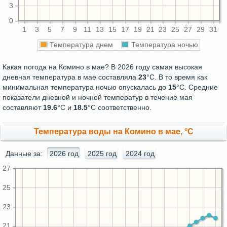
3
0
1
3
5
7
9
11
13
15
17
19
21
23
25
27
29
31
Температура днем
Температура ночью
Какая погода на Комино в мае? В 2026 году самая высокая
дневная температура в мае составляла
23
°С. В то время как
минимальная температура ночью опускалась до
15
°C. Средние
показатели дневной и ночной температур в течение мая
составляют
19.6
°С и
18.5
°С соответственно.
Температура воды на Комино в мае, °C
Данные за:
2026 год
2025 год
2024 год
27
25
23
21