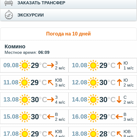
ЗАКАЗАТЬ ТРАНСФЕР
ЭКСКУРСИИ
Погода на 10 дней
Комино
Местное время:
06:09
З
Ю
29
°
C
29
°
C
09.08
10.08
2 м/с
1 м/с
ЮВ
Ю
29
°
C
30
°
C
11.08
12.08
3 м/с
2 м/с
З
С
30
°
C
30
°
C
13.08
14.08
4 м/с
2 м/с
В
В
30
°
C
29
°
C
15.08
16.08
2 м/с
3 м/с
ЮВ
ЮВ
29
°
C
28
°
C
17.08
18.08
4 м/с
8 м/с