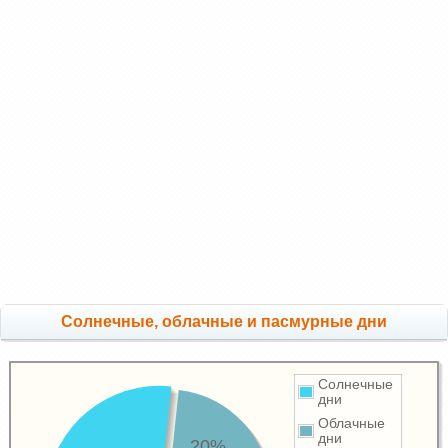
Cолнечные, облачные и пасмурные дни
Солнечные
дни
Облачные
дни
20%