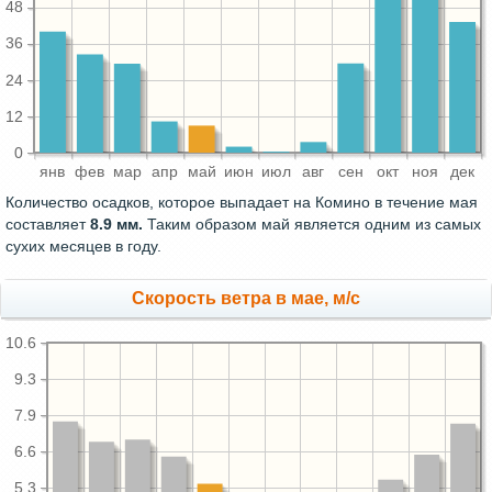
48
36
24
12
0
янв
фев
мар
апр
май
июн
июл
авг
сен
окт
ноя
дек
Количество осадков, которое выпадает на Комино в течение мая
составляет
8.9 мм.
Таким образом май является одним из самых
сухих месяцев в году.
Скорость ветра в мае, м/с
10.6
9.3
7.9
6.6
5.3