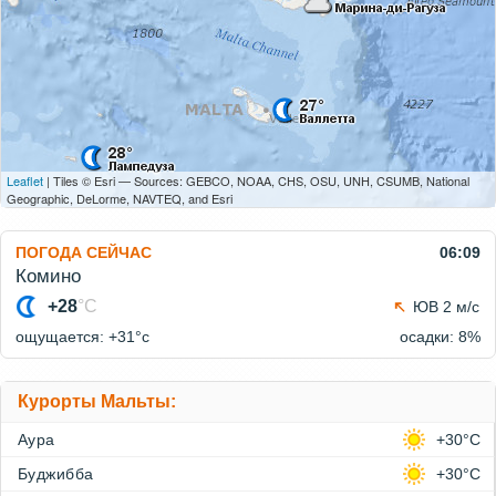
Leaflet
| Tiles © Esri — Sources: GEBCO, NOAA, CHS, OSU, UNH, CSUMB, National
Geographic, DeLorme, NAVTEQ, and Esri
ПОГОДА СЕЙЧАС
06:09
Комино
+28
°C
ЮВ 2 м/с
ощущается: +31°c
осадки: 8%
Курорты Мальты:
Аура
+30°C
Буджибба
+30°C