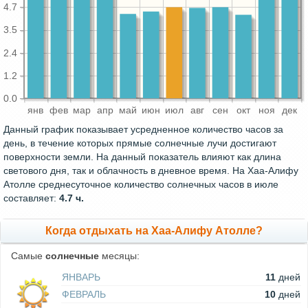
4.7
3.5
2.4
1.2
0.0
янв
фев
мар
апр
май
июн
июл
авг
сен
окт
ноя
дек
Данный график показывает усредненное количество часов за
день, в течение которых прямые солнечные лучи достигают
поверхности земли. На данный показатель влияют как длина
светового дня, так и облачность в дневное время. На Хаа-Алифу
Атолле среднесуточное количество солнечных часов в июле
составляет:
4.7 ч.
Когда отдыхать на Хаа-Алифу Атолле?
Самые
солнечные
месяцы:
ЯНВАРЬ
11
дней
ФЕВРАЛЬ
10
дней