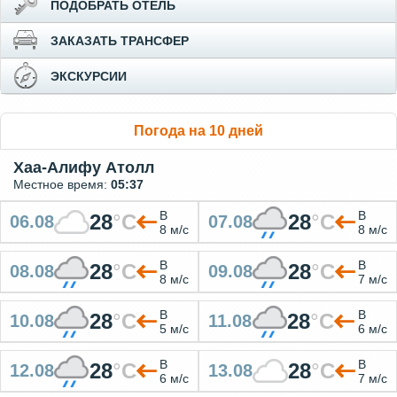
ПОДОБРАТЬ ОТЕЛЬ
ЗАКАЗАТЬ ТРАНСФЕР
ЭКСКУРСИИ
Погода на 10 дней
Хаа-Алифу Атолл
Местное время:
05:37
В
В
28
°
C
28
°
C
06.08
07.08
8 м/с
8 м/с
В
В
28
°
C
28
°
C
08.08
09.08
8 м/с
7 м/с
В
В
28
°
C
28
°
C
10.08
11.08
5 м/с
6 м/с
В
В
28
°
C
28
°
C
12.08
13.08
6 м/с
7 м/с