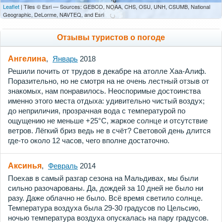
Leaflet
| Tiles © Esri — Sources: GEBCO, NOAA, CHS, OSU, UNH, CSUMB, National
Geographic, DeLorme, NAVTEQ, and Esri
Отзывы туристов о погоде
Ангелина
,
Январь
2018
Решили почить от трудов в декабре на атолле Хаа-Алиф.
Поразительно, но не смотря на не очень лестный отзыв от
знакомых, нам понравилось. Неоспоримые достоинства
именно этого места отдыха: удивительно чистый воздух;
до неприличия, прозрачная вода с температурой по
ощущению не меньше +25°С, жаркое солнце и отсутствие
ветров. Лёгкий бриз ведь не в счёт? Световой день длится
где-то около 12 часов, чего вполне достаточно.
Аксинья
,
Февраль
2014
Поехав в самый разгар сезона на Мальдивах, мы были
сильно разочарованы. Да, дождей за 10 дней не было ни
разу. Даже облачно не было. Всё время светило солнце.
Температура воздуха была 29-30 градусов по Цельсию,
ночью температура воздуха опускалась на пару градусов.