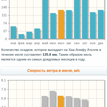
148
111
74
37
0
янв
фев
мар
апр
май
июн
июл
авг
сен
окт
ноя
дек
Количество осадков, которое выпадает на Хаа-Алифу Атолле в
течение июля составляет
135.8 мм.
Таким образом июль
является одним из самых дождливых месяцев в году.
Скорость ветра в июле, м/с
8.1
7.0
5.8