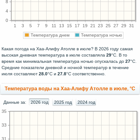
8
4
0
1
3
5
7
9
11
13
15
17
19
21
23
25
27
29
31
Температура днем
Температура ночью
Какая погода на Хаа-Алифу Атолле в июле? В 2026 году самая
высокая дневная температура в июле составляла
29
°С. В то
время как минимальная температура ночью опускалась до
27
°C.
Средние показатели дневной и ночной температур в течение
июля составляют
28.0
°С и
27.8
°С соответственно.
Температура воды на Хаа-Алифу Атолле в июле, °C
Данные за:
2026 год
2025 год
2024 год
35
33
31