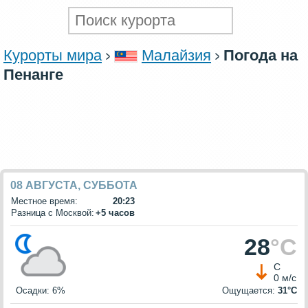
Курорты мира
Малайзия
Погода на
Пенанге
08 АВГУСТА, СУББОТА
Местное время:
20:23
Разница с Москвой:
+5 часов
28
°C
С
0 м/с
Осадки: 6%
Ощущается:
31°C