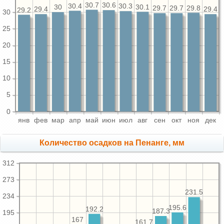
30.7
30.6
30.4
30.3
30.1
30
29.8
29.7
29.7
29.4
29.4
29.2
30
25
20
15
10
5
0
янв
фев
мар
апр
май
июн
июл
авг
сен
окт
ноя
дек
Количество осадков на Пенанге, мм
312
273
231.5
234
195.6
192.2
187.3
195
167
161.7