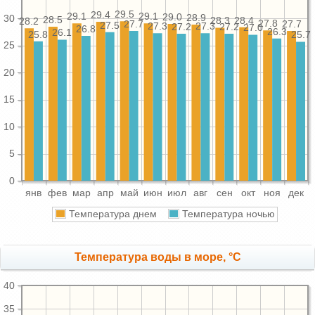
29.5
29.4
29.1
29.1
29.0
28.9
30
28.5
28.4
28.3
28.2
27.8
27.7
27.7
27.5
27.3
27.3
27.2
27.2
27.0
26.8
26.3
26.1
25.8
25.7
25
20
15
10
5
0
янв
фев
мар
апр
май
июн
июл
авг
сен
окт
ноя
дек
Температура днем
Температура ночью
Температура воды в море, °C
40
35