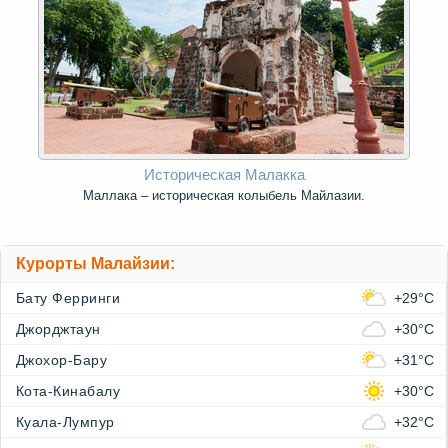
Историческая Малакка
Маллака – историческая колыбель Майлазии.
Курорты Малайзии:
Бату Ферринги
+29°C
Джорджтаун
+30°C
Джохор-Бару
+31°C
Кота-Кинабалу
+30°C
Куала-Лумпур
+32°C