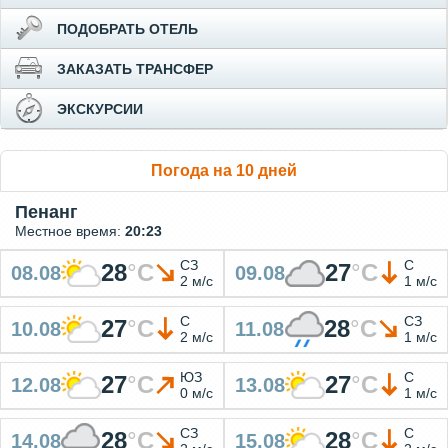
ПОДОБРАТЬ ОТЕЛЬ
ЗАКАЗАТЬ ТРАНСФЕР
ЭКСКУРСИИ
Погода на 10 дней
Пенанг
Местное время:
20:23
СЗ
С
28
°
C
27
°
C
08.08
09.08
2 м/с
1 м/с
С
СЗ
27
°
C
28
°
C
10.08
11.08
2 м/с
1 м/с
ЮЗ
С
27
°
C
27
°
C
12.08
13.08
0 м/с
1 м/с
СЗ
С
28
°
C
28
°
C
14.08
15.08