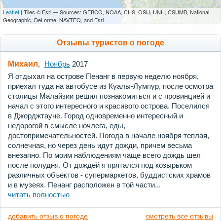
Leaflet
| Tiles © Esri — Sources: GEBCO, NOAA, CHS, OSU, UNH, CSUMB, National
Geographic, DeLorme, NAVTEQ, and Esri
Отзывы туристов о погоде
Михаил
,
Ноябрь
2017
Я отдыхал на острове Пенанг в первую неделю ноября,
приехал туда на автобусе из Куалы-Лумпур, после осмотра
столицы Малайзии решил познакомиться и с провинцией и
начал с этого интересного и красивого острова. Поселился
в Джорджтауне. Город одновременно интересный и
недорогой в смысле ночлега, еды,
достопримечательностей. Погода в начале ноября теплая,
солнечная, но через день идут дожди, причем весьма
внезапно. По моим наблюдениям чаще всего дождь шел
после полудня. От дождей я прятался под козырьком
различных объектов - супермаркетов, буддистских храмов
и в музеях. Пенанг расположен в той части...
читать полностью
добавить отзыв о погоде
смотреть все отзывы