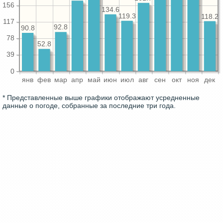
156
134.6
119.3
118.2
117
92.8
90.8
78
52.8
39
0
янв
фев
мар
апр
май
июн
июл
авг
сен
окт
ноя
дек
* Представленные выше графики отображают усредненные
данные о погоде, собранные за последние три года.