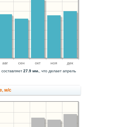
авг
сен
окт
ноя
дек
я составляет
27.9 мм.
, что делает апрель
, м/с