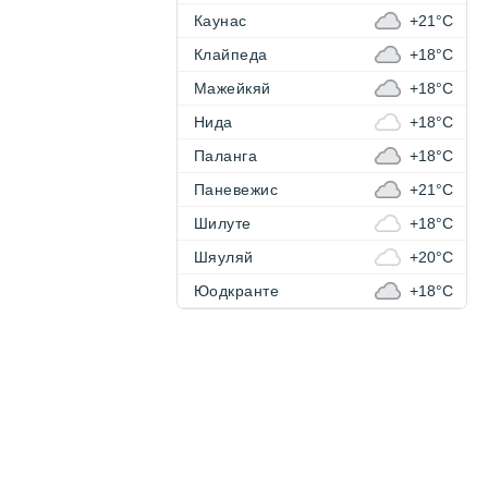
Каунас
+21°C
Клайпеда
+18°C
Мажейкяй
+18°C
Нида
+18°C
Паланга
+18°C
Паневежис
+21°C
Шилуте
+18°C
Шяуляй
+20°C
Юодкранте
+18°C