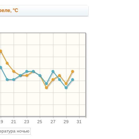
еле, °C
19
21
23
25
27
29
31
ература ночью