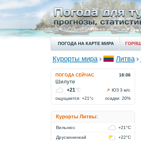
ПОГОДА НА КАРТЕ МИРА
ГОРЯЩ
Курорты мира
Литва
ПОГОДА СЕЙЧАС
18:06
Шилуте
+21
°C
ЮЗ 3 м/с
ощущается: +21°c
осадки: 20%
Курорты Литвы:
Вильнюс
+21°C
Друскининкай
+22°C