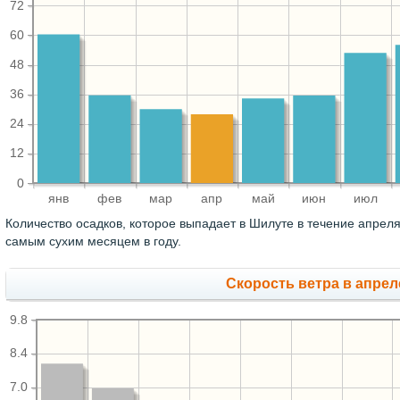
72
60
48
36
24
12
0
янв
фев
мар
апр
май
июн
июл
Количество осадков, которое выпадает в Шилуте в течение апрел
самым сухим месяцем в году.
Скорость ветра в апреле
9.8
8.4
7.0