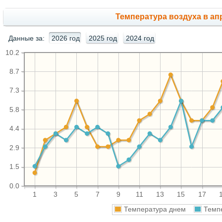
Температура воздуха в апр
Данные за:
2026 год
2025 год
2024 год
10.2
8.7
7.3
5.8
4.4
2.9
1.5
0.0
1
3
5
7
9
11
13
15
17
Температура днем
Темп