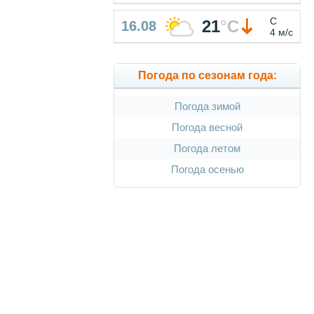
С
21
°
C
16.08
4 м/с
Погода по сезонам года:
Погода зимой
Погода весной
Погода летом
Погода осенью