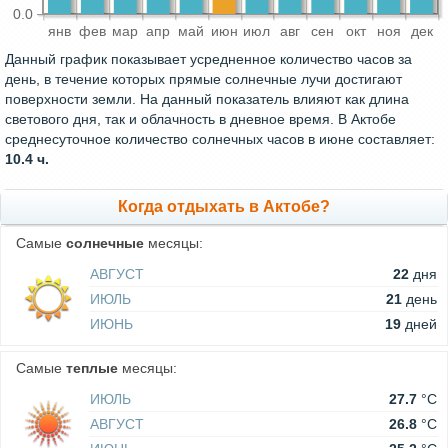
0.0
янв
фев
мар
апр
май
июн
июл
авг
сен
окт
ноя
дек
Данный график показывает усредненное количество часов за
день, в течение которых прямые солнечные лучи достигают
поверхности земли. На данный показатель влияют как длина
светового дня, так и облачность в дневное время. В Актобе
среднесуточное количество солнечных часов в июне составляет:
10.4 ч.
Когда отдыхать в Актобе?
Самые
солнечные
месяцы:
АВГУСТ
22
дня
ИЮЛЬ
21
день
ИЮНЬ
19
дней
Самые
теплые
месяцы:
ИЮЛЬ
27.7
°C
АВГУСТ
26.8
°C