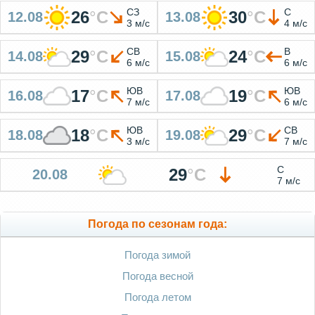
СЗ
С
26
°
C
30
°
C
12.08
13.08
3 м/с
4 м/с
СВ
В
29
°
C
24
°
C
14.08
15.08
6 м/с
6 м/с
ЮВ
ЮВ
17
°
C
19
°
C
16.08
17.08
7 м/с
6 м/с
ЮВ
СВ
18
°
C
29
°
C
18.08
19.08
3 м/с
7 м/с
С
29
°
C
20.08
7 м/с
Погода по сезонам года:
Погода зимой
Погода весной
Погода летом