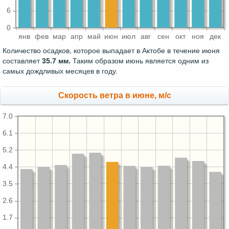
6
0
янв
фев
мар
апр
май
июн
июл
авг
сен
окт
ноя
дек
Количество осадков, которое выпадает в Актобе в течение июня
составляет
35.7 мм.
Таким образом июнь является одним из
самых дождливых месяцев в году.
Скорость ветра в июне, м/с
7.0
6.1
5.2
4.4
3.5
2.6
1.7