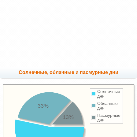
Cолнечные, облачные и пасмурные дни
Солнечные
дни
Облачные
33%
дни
Пасмурные
13%
дни