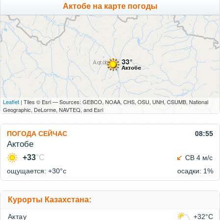
Актобе на карте погоды
Leaflet
| Tiles © Esri — Sources: GEBCO, NOAA, CHS, OSU, UNH, CSUMB, National
Geographic, DeLorme, NAVTEQ, and Esri
ПОГОДА СЕЙЧАС
08:55
Актобе
+33
°C
СВ 4 м/с
ощущается: +30°c
осадки: 1%
Курорты Казахстана:
Актау
+32°C