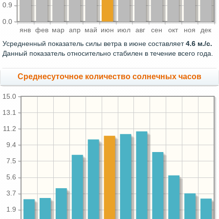
0.9
0.0
янв
фев
мар
апр
май
июн
июл
авг
сен
окт
ноя
дек
Усредненный показатель силы ветра в июне составляет
4.6 м./с.
Данный показатель относительно стабилен в течение всего года.
Среднесуточное количество солнечных часов
15.0
13.1
11.2
9.4
7.5
5.6
3.7
1.9