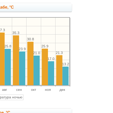
абе, °C
7.3
35.3
30.8
25.9
25.8
23.9
21.3
21.0
17.0
13.2
авг
сен
окт
ноя
дек
ратура ночью
е, °C