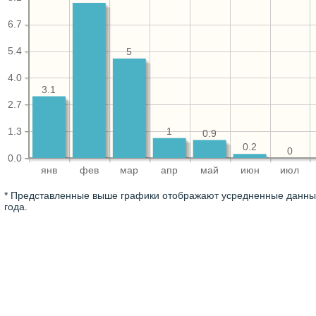
6.7
5.4
5
4.0
3.1
2.7
1.3
1
0.9
0.2
0
0.0
янв
фев
мар
апр
май
июн
июл
* Представленные выше графики отображают усредненные данные
года.