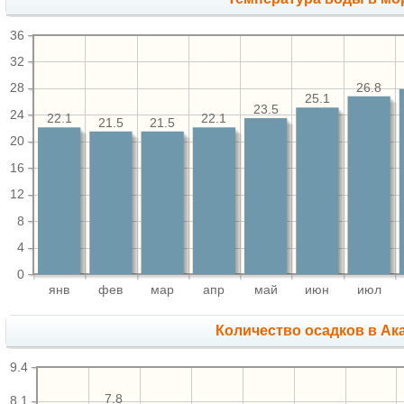
36
32
26.8
28
25.1
23.5
24
22.1
22.1
21.5
21.5
20
16
12
8
4
0
янв
фев
мар
апр
май
июн
июл
Количество осадков в Ак
9.4
7.8
8.1