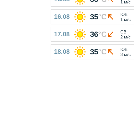
1 м/с
ЮВ
35
°
C
16.08
1 м/с
СВ
36
°
C
17.08
2 м/с
ЮВ
35
°
C
18.08
3 м/с