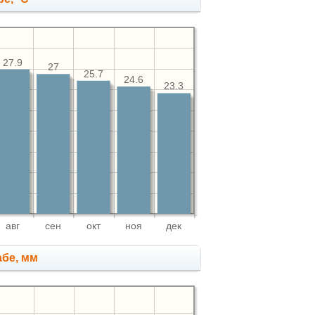
27.9
27
25.7
24.6
23.3
авг
сен
окт
ноя
дек
абе, мм