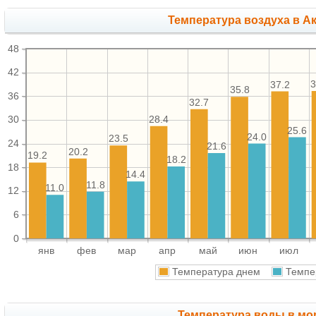
Температура воздуха в Ак
48
42
3
37.2
35.8
36
32.7
28.4
30
25.6
24.0
23.5
24
21.6
20.2
19.2
18.2
18
14.4
11.8
11.0
12
6
0
янв
фев
мар
апр
май
июн
июл
Температура днем
Темпе
Температура воды в мор