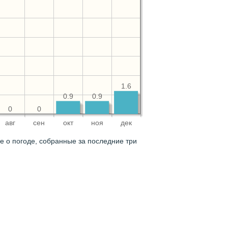
1.6
0.9
0.9
0
0
авг
сен
окт
ноя
дек
 о погоде, собранные за последние три