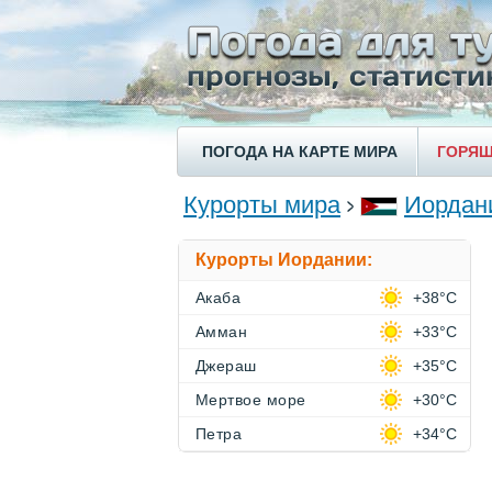
ПОГОДА НА КАРТЕ МИРА
ГОРЯЩ
Курорты мира
Иордан
Курорты Иордании:
Акаба
+38°C
Амман
+33°C
Джераш
+35°C
Мертвое море
+30°C
Петра
+34°C