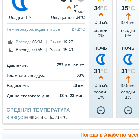
Ю
34
°C
35
°C
7 м/с
Осадки: 1%
Ощущается:
34°C
Ю 3 м/c
Ю 4 м/c
Температура воды в море:
27.2°C
осадки
осадки
0%
0%
Восход:
06:04
|
Закат:
19:27
НОЧЬ
НОЧЬ
Восход:
00:55
|
Закат:
15:49
Давление:
753 мм. рт. ст.
31
°C
31
°C
Влажность воздуха:
33%
Видимость:
10 км.
Ю 5 м/c
Ю 5 м/c
осадки
осадки
Длина светового дня:
13 ч. 23 мин.
1%
1%
СРЕДНЯЯ ТЕМПЕРАТУРА
в августе
36.9°C
23.6°C
Погода в Акабе по мес