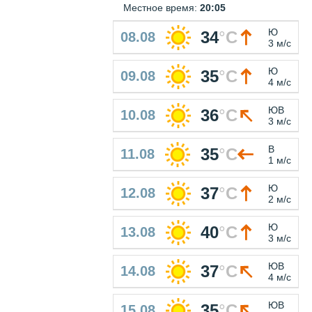
Местное время:
20:05
Ю
34
°
C
08.08
3 м/с
Ю
35
°
C
09.08
4 м/с
ЮВ
36
°
C
10.08
3 м/с
В
35
°
C
11.08
1 м/с
Ю
37
°
C
12.08
2 м/с
Ю
40
°
C
13.08
3 м/с
ЮВ
37
°
C
14.08
4 м/с
ЮВ
35
°
C
15.08