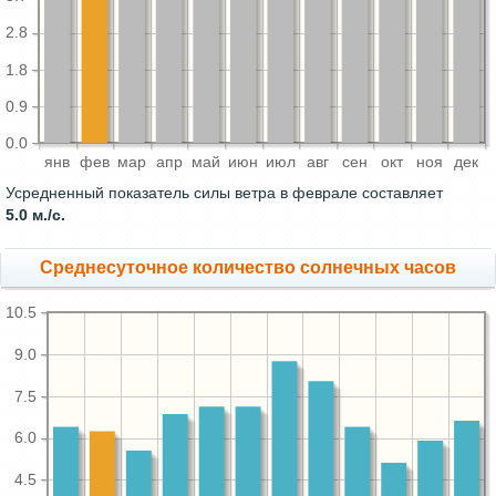
2.8
1.8
0.9
0.0
янв
фев
мар
апр
май
июн
июл
авг
сен
окт
ноя
дек
Усредненный показатель силы ветра в феврале составляет
5.0 м./с.
Среднесуточное количество солнечных часов
10.5
9.0
7.5
6.0
4.5