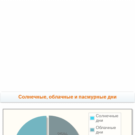
Cолнечные, облачные и пасмурные дни
Солнечные
дни
Облачные
дни
25%