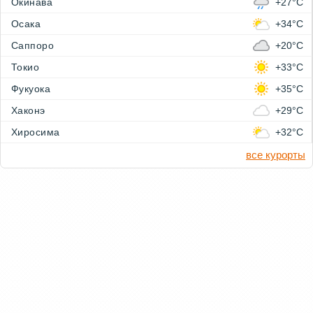
Окинава
+27°C
Осака
+34°C
Саппоро
+20°C
Токио
+33°C
Фукуока
+35°C
Хаконэ
+29°C
Хиросима
+32°C
все курорты