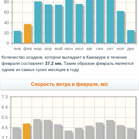
80
60
40
20
0
янв
фев
мар
апр
май
июн
июл
авг
сен
окт
ноя
дек
Количество осадков, которое выпадает в Камакуре в течение
февраля составляет
37.2 мм.
Таким образом февраль является
одним из самых сухих месяцев в году.
Скорость ветра в феврале, м/с
7.3
6.4
5.5
4.6
3.7