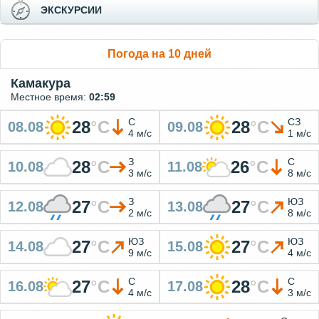
ЭКСКУРСИИ
Погода на 10 дней
Камакура
Местное время:
02:59
С
СЗ
28
°
C
28
°
C
08.08
09.08
4 м/с
1 м/с
З
С
28
°
C
26
°
C
10.08
11.08
3 м/с
8 м/с
З
ЮЗ
27
°
C
27
°
C
12.08
13.08
2 м/с
8 м/с
ЮЗ
ЮЗ
27
°
C
27
°
C
14.08
15.08
9 м/с
4 м/с
С
С
27
°
C
28
°
C
16.08
17.08
4 м/с
3 м/с