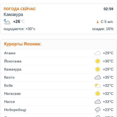
ПОГОДА СЕЙЧАС
02:59
Камакура
+26
°C
С 5 м/с
ощущается: +30°c
осадки: 16%
Курорты Японии:
Атами
+29°C
Йокогама
+30°C
Камакура
+29°C
Киото
+35°C
Кобе
+32°C
Нагасаки
+32°C
Нагоя
+33°C
Ноборибэцу
+23°C