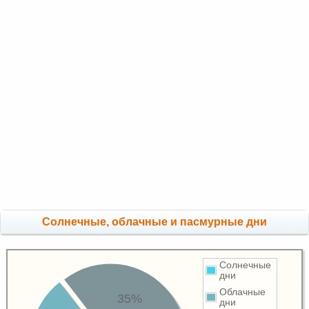
Cолнечные, облачные и пасмурные дни
Солнечные
дни
Облачные
35%
дни