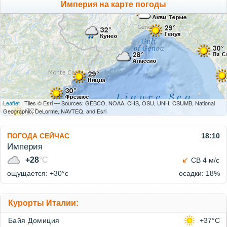
Империя на карте погоды
Leaflet
| Tiles © Esri — Sources: GEBCO, NOAA, CHS, OSU, UNH, CSUMB, National
Geographic, DeLorme, NAVTEQ, and Esri
ПОГОДА СЕЙЧАС
18:10
Империя
+28
°C
СВ 4 м/с
ощущается: +30°c
осадки: 18%
Курорты Италии:
Байя Домиция
+37°C