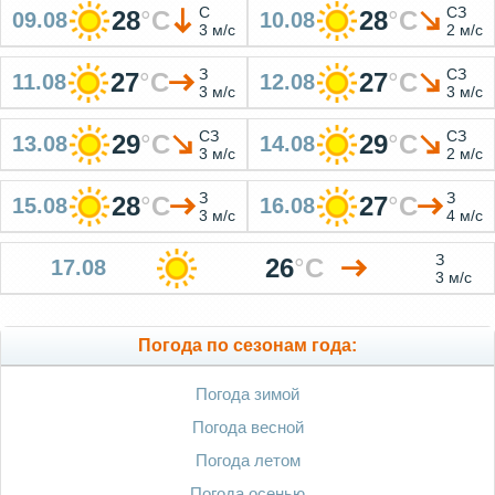
С
СЗ
28
°
C
28
°
C
09.08
10.08
3 м/с
2 м/с
З
СЗ
27
°
C
27
°
C
11.08
12.08
3 м/с
3 м/с
СЗ
СЗ
29
°
C
29
°
C
13.08
14.08
3 м/с
2 м/с
З
З
28
°
C
27
°
C
15.08
16.08
3 м/с
4 м/с
З
26
°
C
17.08
3 м/с
Погода по сезонам года:
Погода зимой
Погода весной
Погода летом
Погода осенью