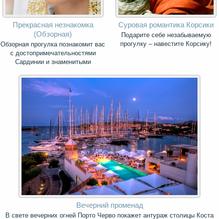
Прекрасная незнакомка
Суровая романтика Корсики
(Обзорная)
Подарите себе незабываемую
прогулку – навестите Корсику!
Обзорная прогулка познакомит вас
с достопримечательностями
Сардинии и знаменитыми
панорамными видами острова.
Вечерний променад
В свете вечерних огней Порто Черво покажет антураж столицы Коста