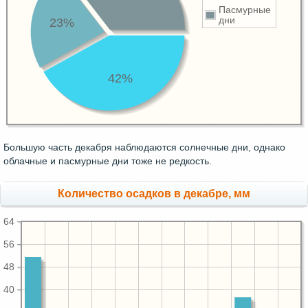
Пасмурные
дни
23%
42%
Большую часть декабря наблюдаются солнечные дни, однако
облачные и пасмурные дни тоже не редкость.
Количество осадков в декабре, мм
64
56
48
40