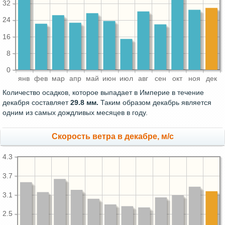
32
24
16
8
0
янв
фев
мар
апр
май
июн
июл
авг
сен
окт
ноя
дек
Количество осадков, которое выпадает в Империе в течение
декабря составляет
29.8 мм.
Таким образом декабрь является
одним из самых дождливых месяцев в году.
Скорость ветра в декабре, м/с
4.3
3.7
3.1
2.5