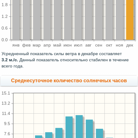
1.8
1.2
0.6
0.0
янв
фев
мар
апр
май
июн
июл
авг
сен
окт
ноя
дек
Усредненный показатель силы ветра в декабре составляет
3.2 м./с.
Данный показатель относительно стабилен в течение
всего года.
Среднесуточное количество солнечных часов
15.1
13.2
11.4
9.5
7.6