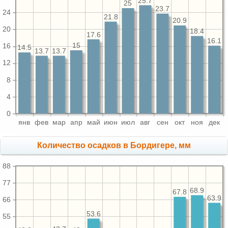
25.7
25
23.7
24
21.8
20.9
20
18.4
17.6
16.1
15
16
14.5
13.7
13.7
12
8
4
0
янв
фев
мар
апр
май
июн
июл
авг
сен
окт
ноя
дек
Количество осадков в Бордигере, мм
88
77
68.9
67.8
63.9
66
53.6
55