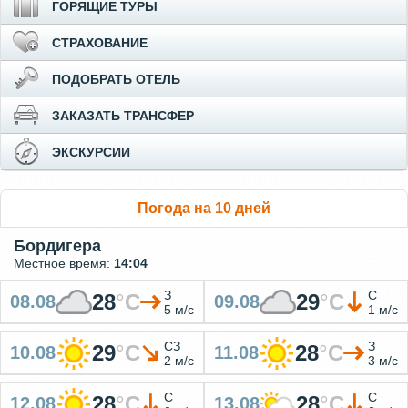
ГОРЯЩИЕ ТУРЫ
СТРАХОВАНИЕ
ПОДОБРАТЬ ОТЕЛЬ
ЗАКАЗАТЬ ТРАНСФЕР
ЭКСКУРСИИ
Погода на 10 дней
Бордигера
Местное время:
14:04
З
С
28
°
C
29
°
C
08.08
09.08
5 м/с
1 м/с
СЗ
З
29
°
C
28
°
C
10.08
11.08
2 м/с
3 м/с
С
С
28
°
C
28
°
C
12.08
13.08