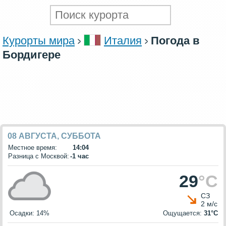
Курорты мира
Италия
Погода в
Бордигере
08 АВГУСТА, СУББОТА
Местное время:
14:04
Разница с Москвой:
-1 час
29
°C
СЗ
2 м/с
Осадки: 14%
Ощущается:
31°C