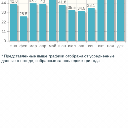
43.7
43
42.8
41.8
44
38.1
35.5
34.5
33
28.5
22
11
0
янв
фев
мар
апр
май
июн
июл
авг
сен
окт
ноя
дек
* Представленные выше графики отображают усредненные
данные о погоде, собранные за последние три года.