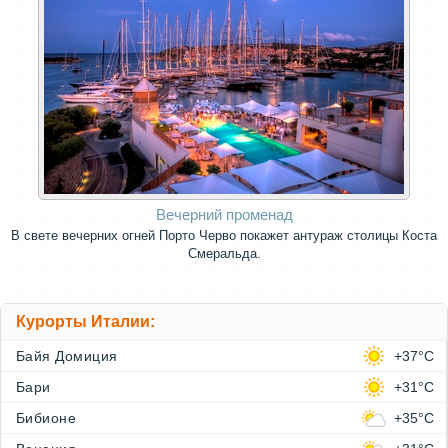
Вечерний променад
В свете вечерних огней Порто Черво покажет антураж столицы Коста
Смеральда.
Курорты Италии:
Байя Домиция
+37°C
Бари
+31°C
Бибионе
+35°C