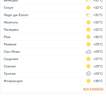
Венеция
+31°C
Генуя
+32°C
Лидо-ди-Езоло
+31°C
Неаполь
+32°C
Палермо
+32°C
Рим
+36°C
Римини
+29°C
Сан-Ремо
+29°C
Сицилия
+37°C
Скалея
+29°C
Тропея
+29°C
Флоренция
+38°C
все курорты