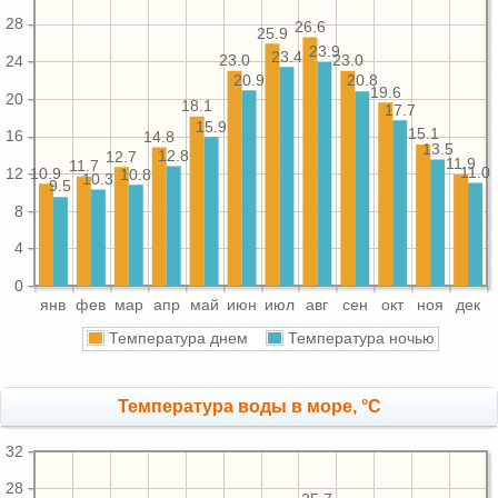
28
26.6
25.9
23.9
23.4
23.0
23.0
24
20.9
20.8
19.6
20
18.1
17.7
15.9
15.1
16
14.8
13.5
12.8
12.7
11.9
11.7
11.0
10.9
12
10.8
10.3
9.5
8
4
0
янв
фев
мар
апр
май
июн
июл
авг
сен
окт
ноя
дек
Температура днем
Температура ночью
Температура воды в море, °C
32
28