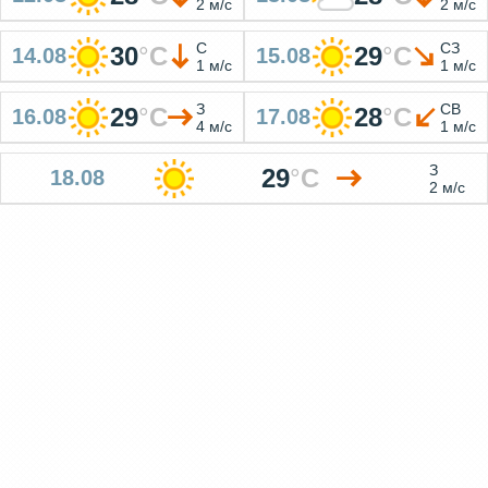
2 м/с
2 м/с
С
СЗ
30
°
C
29
°
C
14.08
15.08
1 м/с
1 м/с
З
СВ
29
°
C
28
°
C
16.08
17.08
4 м/с
1 м/с
З
29
°
C
18.08
2 м/с