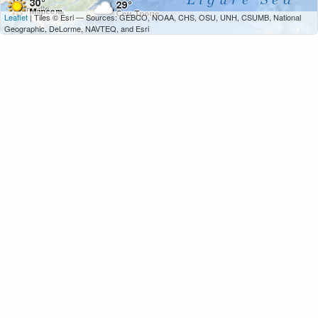
Leaflet
| Tiles © Esri — Sources: GEBCO, NOAA, CHS, OSU, UNH, CSUMB, National
Geographic, DeLorme, NAVTEQ, and Esri