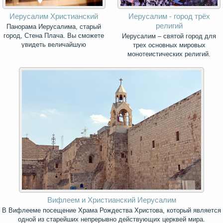
Иерусалим Христианский
Иерусалим - город трёх
религий
Панорама Иерусалима, старый
город, Стена Плача. Вы сможете
Иерусалим – святой город для
увидеть величайшую
трех основных мировых
христианскую святыню - Храм
монотеистических религий.
Успения Богородицы, в котором
погребена Богоматерь
Вифлеем и Христианский Иерусалим
В Вифлееме посещение Храма Рождества Христова, который является
одной из старейших непрерывно действующих церквей мира.