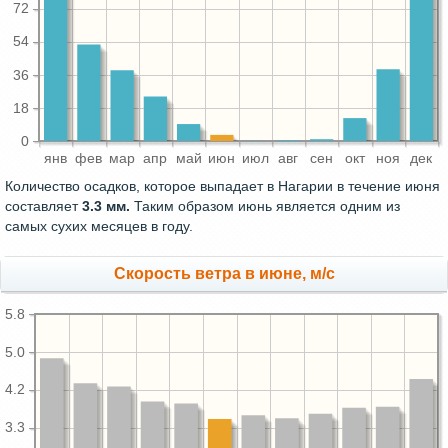
72
54
36
18
0
янв
фев
мар
апр
май
июн
июл
авг
сен
окт
ноя
дек
Количество осадков, которое выпадает в Нагарии в течение июня
составляет
3.3 мм.
Таким образом июнь является одним из
самых сухих месяцев в году.
Скорость ветра в июне, м/с
5.8
5.0
4.2
3.3