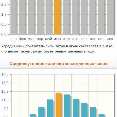
2.5
1.7
0.8
0.0
янв
фев
мар
апр
май
июн
июл
авг
сен
окт
ноя
дек
Усредненный показатель силы ветра в июне составляет
3.5 м./с.
,
что делает июнь самым безветреным месяцем в году.
Среднесуточное количество солнечных часов
18.3
16.0
13.7
11.5
9.2