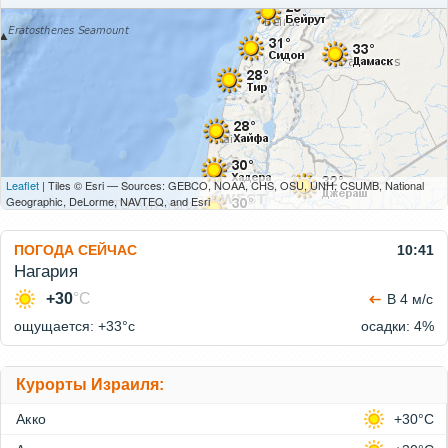
Leaflet
| Tiles © Esri — Sources: GEBCO, NOAA, CHS, OSU, UNH, CSUMB, National
Geographic, DeLorme, NAVTEQ, and Esri
ПОГОДА СЕЙЧАС
10:41
Нагария
+30
°C
В 4 м/с
ощущается: +33°c
осадки: 4%
Курорты Израиля:
Акко
+30°C