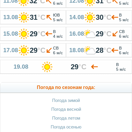
32
°
C
31
°
C
11.08
12.08
6 м/с
5 м/с
ЮВ
В
31
°
C
30
°
C
13.08
14.08
5 м/с
5 м/с
В
СВ
29
°
C
29
°
C
15.08
16.08
4 м/с
6 м/с
СВ
В
29
°
C
28
°
C
17.08
18.08
6 м/с
6 м/с
В
29
°
C
19.08
5 м/с
Погода по сезонам года:
Погода зимой
Погода весной
Погода летом
Погода осенью