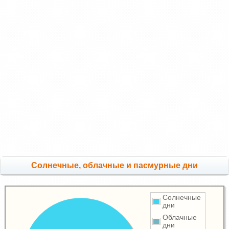
Cолнечные, облачные и пасмурные дни
Солнечные
дни
Облачные
дни